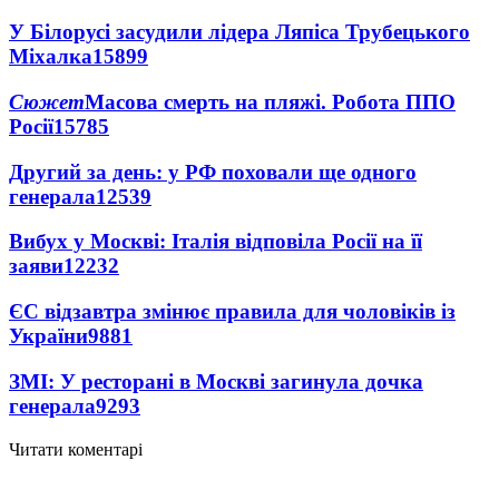
У Білорусі засудили лідера Ляпіса Трубецького
Міхалка
15899
Сюжет
Масова смерть на пляжі. Робота ППО
Росії
15785
Другий за день: у РФ поховали ще одного
генерала
12539
Вибух у Москві: Італія відповіла Росії на її
заяви
12232
ЄС відзавтра змінює правила для чоловіків із
України
9881
ЗМІ: У ресторані в Москві загинула дочка
генерала
9293
Читати коментарі