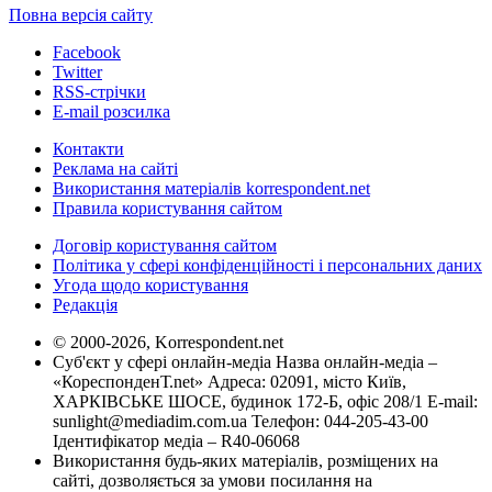
Повна версія сайту
Facebook
Twitter
RSS-стрічки
E-mail розсилка
Контакти
Реклама на сайті
Використання матеріалів korrespondent.net
Правила користування сайтом
Договір користування сайтом
Політика у сфері конфіденційності і персональних даних
Угода щодо користування
Редакція
© 2000-2026, Korrespondent.net
Суб'єкт у сфері онлайн-медіа Назва онлайн-медіа –
«КореспонденТ.net» Адреса: 02091, місто Київ,
ХАРКІВСЬКЕ ШОСЕ, будинок 172-Б, офіс 208/1 E-mail:
sunlight@mediadim.com.ua
Телефон: 044-205-43-00
Ідентифікатор медіа – R40-06068
Використання будь-яких матеріалів, розміщених на
сайті, дозволяється за умови посилання на