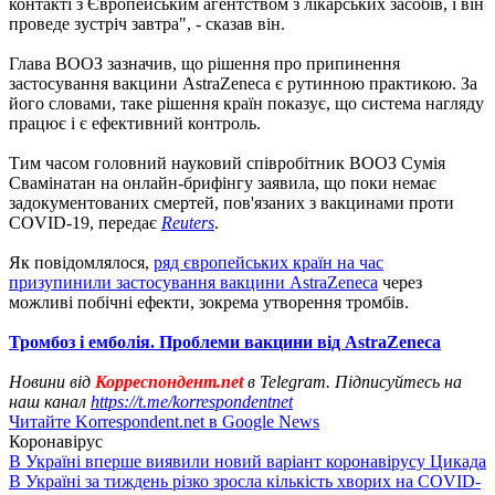
контакті з Європейським агентством з лікарських засобів, і він
проведе зустріч завтра", - сказав він.
Глава ВООЗ зазначив, що рішення про припинення
застосування вакцини AstraZeneca є рутинною практикою. За
його словами, таке рішення країн показує, що система нагляду
працює і є ефективний контроль.
Тим часом головний науковий співробітник ВООЗ Сумія
Свамінатан на онлайн-брифінгу заявила, що поки немає
задокументованих смертей, пов'язаних з вакцинами проти
COVID-19, передає
Reuters
.
Як повідомлялося,
ряд європейських країн на час
призупинили застосування вакцини AstraZeneca
через
можливі побічні ефекти, зокрема утворення тромбів.
Тромбоз і емболія. Проблеми вакцини від AstraZeneca
Новини від
Корреспондент.net
в Telegram. Підписуйтесь на
наш канал
https://t.me/korrespondentnet
Читайте Korrespondent.net в Google News
Коронавірус
В Україні вперше виявили новий варіант коронавірусу Цикада
В Україні за тиждень різко зросла кількість хворих на COVID-