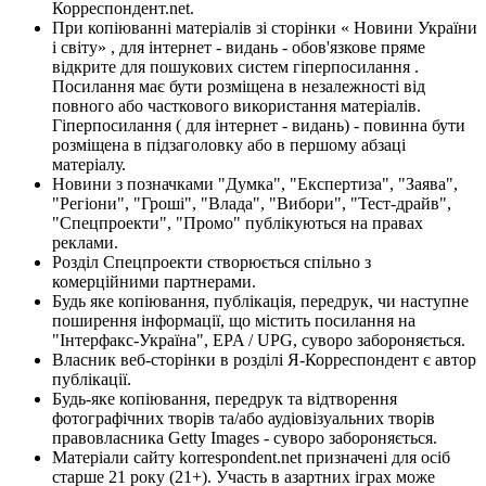
Корреспондент.net.
При копіюванні матеріалів зі сторінки « Новини України
і світу» , для інтернет - видань - обов'язкове пряме
відкрите для пошукових систем гіперпосилання .
Посилання має бути розміщена в незалежності від
повного або часткового використання матеріалів.
Гіперпосилання ( для інтернет - видань) - повинна бути
розміщена в підзаголовку або в першому абзаці
матеріалу.
Новини з позначками "Думка", "Експертиза", "Заява",
"Регіони", "Гроші", "Влада", "Вибори", "Тест-драйв",
"Спецпроекти", "Промо" публікуються на правах
реклами.
Розділ Спецпроекти створюється спільно з
комерційними партнерами.
Будь яке копіювання, публікація, передрук, чи наступне
поширення інформації, що містить посилання на
"Інтерфакс-Україна", EPA / UPG, суворо забороняється.
Власник веб-сторінки в розділі Я-Корреспондент є автор
публікації.
Будь-яке копіювання, передрук та відтворення
фотографічних творів та/або аудіовізуальних творів
правовласника Getty Images - суворо забороняється.
Матеріали сайту korrespondent.net призначені для осіб
старше 21 року (21+). Участь в азартних іграх може