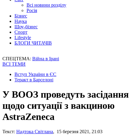
Всі новини розділу
Росія
Бізнес
Наука
Шоу-бізнес
Спорт
Lifestyle
БЛОГИ ЧИТАЧІВ
СПЕЦТЕМА:
Війна в Ірані
ВСІ ТЕМИ
Вступ України в ЄС
Теракт в Барселоні
У ВООЗ проведуть засідання
щодо ситуації з вакциною
AstraZeneca
Текст:
Надтока Світлана
, 15 березня 2021, 21:03