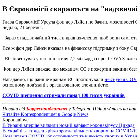
В Єврокомісії скаржаться на "надзвича
Глава Єврокомісії Урсула фон дер Ляйєн не бачить можливості
неділю, 21 березня.
"Зараз є надзвичайний тиск в країнах-членах, щоб вони самі от
Все ж фон дер Ляйєн вказала на фінансову підтримку з боку Є
"ЄС інвестував у цю ініціативу 2,2 мільярда євро. COVAX вже д
Фон дер Ляйєн вважає, що механізм ЄС з пожертви вакцин безп
Нагадаємо, що раніше країнам ЄС пропонували
неіснуючі COV
основному пов'язані з організованою злочинністю.
COVID-щеплення отримали понад 100 тисяч українців
Новини від
Корреспондент.net
у Telegram. Підписуйтесь на на
Читайте Korrespondent.net в Google News
Коронавірус
В Україні вперше виявили новий варіант коронавірусу Цикада
В Україні за тиждень різко зросла кількість хворих на COVID-1
Нові штами COVID-19: особливості та кількість хворих в Украї