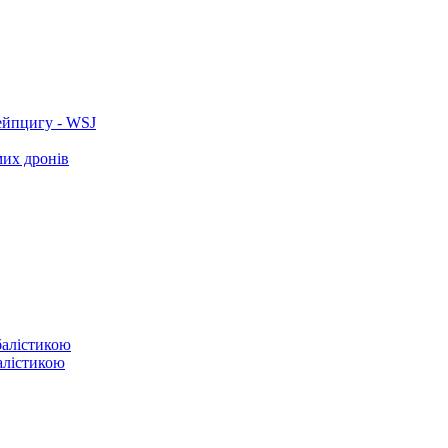
ейпцигу - WSJ
мих дронів
балістикою