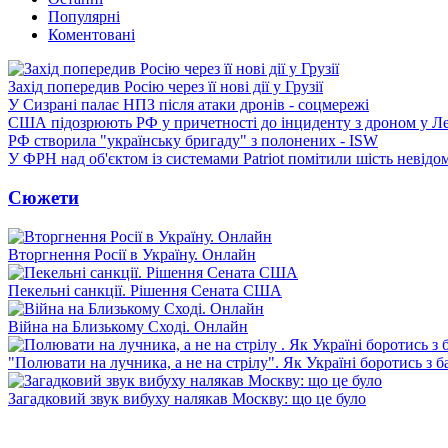
Популярні
Коментовані
Захід попередив Росію через її нові дії у Грузії
У Сизрані палає НПЗ після атаки дронів - соцмережі
США підозрюють РФ у причетності до інциденту з дроном у Л
РФ створила "українську бригаду" з полонених - ISW
У ФРН над об'єктом із системами Patriot помітили шість невідо
Сюжети
Вторгнення Росії в Україну. Онлайн
Пекельні санкції. Рішення Сената США
Війна на Близькому Сході. Онлайн
"Полювати на лучника, а не на стрілу". Як Україні боротись з 
Загадковий звук вибуху налякав Москву: що це було