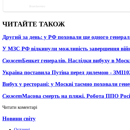
ЧИТАЙТЕ ТАКОЖ
Другий за день: у РФ поховали ще одного генерал
У МЗС РФ відкинули можливість завершення вій
Сюжет
Бенкет генералів. Наслідки вибуху в Моск
Україна поставила Путіна перед дилемою - ЗМІ
10
Вибух у ресторані: у Москві таємно поховали ген
Сюжет
Масова смерть на пляжі. Робота ППО Росі
Читати коментарі
Новини світу
Останні