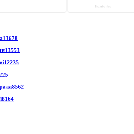
а
13678
ни
13553
ві
12235
225
ерала
8562
ї
8164