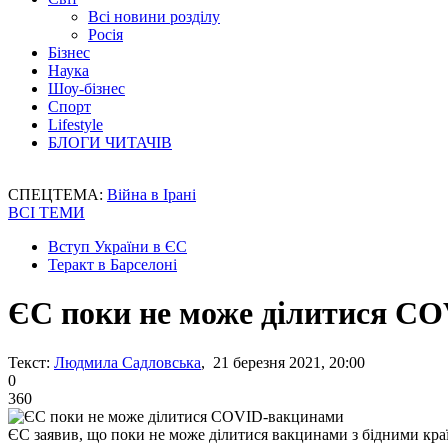
Всі новини розділу
Росія
Бізнес
Наука
Шоу-бізнес
Спорт
Lifestyle
БЛОГИ ЧИТАЧІВ
СПЕЦТЕМА:
Війна в Ірані
ВСІ ТЕМИ
Вступ України в ЄС
Теракт в Барселоні
ЄС поки не може ділитися C
Текст:
Людмила Садловська
, 21 березня 2021, 20:00
0
360
ЄС заявив, що поки не може ділитися вакцинами з бідними кра