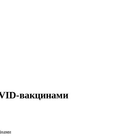
OVID-вакцинами
їнами