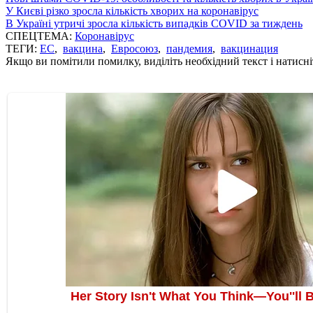
У Києві різко зросла кількість хворих на коронавірус
В Україні утричі зросла кількість випадків COVID за тиждень
СПЕЦТЕМА:
Коронавірус
ТЕГИ:
ЕС
,
вакцина
,
Евросоюз
,
пандемия
,
вакцинация
Якщо ви помітили помилку, виділіть необхідний текст і натисніт