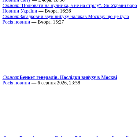
Сюжет
"Полювати на лучника, а не на стрілу". Як Україні бор
Новини України
— Вчора, 16:36
Сюжет
Загадковий звук вибуху налякав Москву: що це було
Росія новини
— Вчора, 15:27
Сюжет
Бенкет генералів. Наслідки вибуху в Москві
Росія новини
— 6 серпня 2026, 23:58