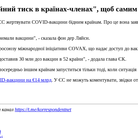
йний тиск в країнах-членах", щоб самим
 ЄС жертвувати COVID-вакцини бідним країнам. Про це вона заяв
римали вакцини", - сказала фон дер Ляйєн.
вросоюзу міжнародної ініціативи COVAX, що надає доступ до вак
оставив 30 млн доз вакцин в 52 країни", - додала глава ЄК.
осередньо іншим країнам запуститься тільки тоді, коли ситуаці
ID-вакцини на €14 млрд
. У ЄС не можуть коментувати, звідки от
ш канал
https://t.me/korrespondentnet
9
ні