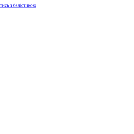
отись з балістикою