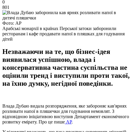
0
801
Фото: АР
Арабські монархії в країнах Перської затоки заборонили
ресторанам і кафе продавати напої в пляшках для годування
дітей
Незважаючи на те, що бізнес-ідея
виявилася успішною, влада і
консервативна частина суспільства не
оцінили тренд і виступили проти такої,
на їхню думку, негідної поведінки.
Влада Дубаю видала розпорядження, яке забороняє кав'ярнях
розливати напої в пляшечки для годування немовлят. З
відповідною ініціативою виступив Департамент економічного
розвитку емірату. Про це пише
AP
.
У відомстві вважають, що така практика суперечить місцевій