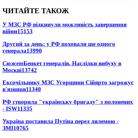
ЧИТАЙТЕ ТАКОЖ
У МЗС РФ відкинули можливість завершення
війни
15153
Другий за день: у РФ поховали ще одного
генерала
13990
Сюжет
Бенкет генералів. Наслідки вибуху в
Москві
13742
Ексочільнику МЗС Угорщини Сійярто загрожує
в'язниця
11340
РФ створила "українську бригаду" з полонених
- ISW
11335
Україна поставила Путіна перед дилемою -
ЗМІ
10765