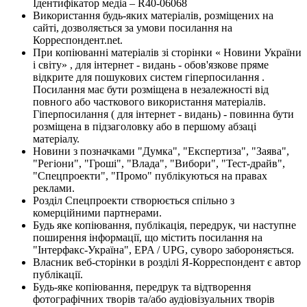
Ідентифікатор медіа – R40-06068
Використання будь-яких матеріалів, розміщених на
сайті, дозволяється за умови посилання на
Корреспондент.net.
При копіюванні матеріалів зі сторінки « Новини України
і світу» , для інтернет - видань - обов'язкове пряме
відкрите для пошукових систем гіперпосилання .
Посилання має бути розміщена в незалежності від
повного або часткового використання матеріалів.
Гіперпосилання ( для інтернет - видань) - повинна бути
розміщена в підзаголовку або в першому абзаці
матеріалу.
Новини з позначками "Думка", "Експертиза", "Заява",
"Регіони", "Гроші", "Влада", "Вибори", "Тест-драйв",
"Спецпроекти", "Промо" публікуються на правах
реклами.
Розділ Спецпроекти створюється спільно з
комерційними партнерами.
Будь яке копіювання, публікація, передрук, чи наступне
поширення інформації, що містить посилання на
"Інтерфакс-Україна", EPA / UPG, суворо забороняється.
Власник веб-сторінки в розділі Я-Корреспондент є автор
публікації.
Будь-яке копіювання, передрук та відтворення
фотографічних творів та/або аудіовізуальних творів