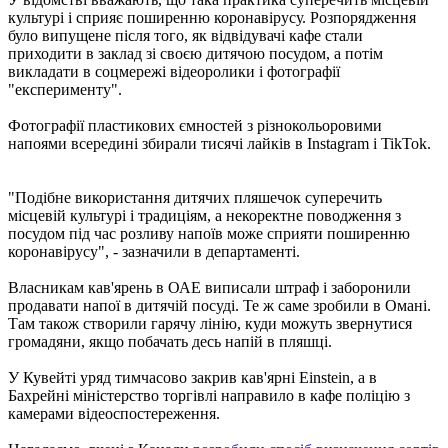
культурі і сприяє поширенню коронавірусу. Розпорядження
було випущене після того, як відвідувачі кафе стали
приходити в заклад зі своєю дитячою посудом, а потім
викладати в соцмережі відеоролики і фотографії
"експерименту".
Фотографії пластикових ємностей з різнокольоровими
напоями всередині збирали тисячі лайків в Instagram і TikTok.
"Подібне використання дитячих пляшечок суперечить
місцевій культурі і традиціям, а некоректне поводження з
посудом під час розливу напоїв може сприяти поширенню
коронавірусу", - зазначили в департаменті.
Власникам кав'ярень в ОАЕ виписали штраф і заборонили
продавати напої в дитячій посуді. Те ж саме зробили в Омані.
Там також створили гарячу лінію, куди можуть звернутися
громадяни, якщо побачать десь напій в пляшці.
У Кувейті уряд тимчасово закрив кав'ярні Einstein, а в
Бахрейні міністерство торгівлі направило в кафе поліцію з
камерами відеоспостереження.