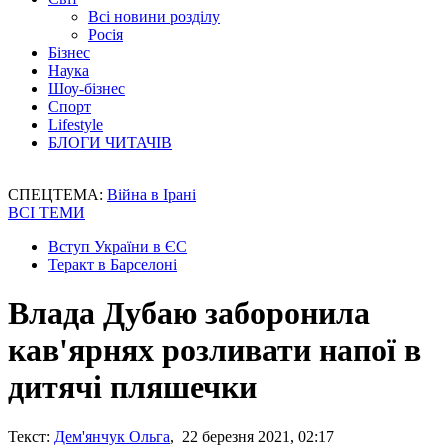
Всі новини розділу
Росія
Бізнес
Наука
Шоу-бізнес
Спорт
Lifestyle
БЛОГИ ЧИТАЧІВ
СПЕЦТЕМА:
Війна в Ірані
ВСІ ТЕМИ
Вступ України в ЄС
Теракт в Барселоні
Влада Дубаю заборонила
кав'ярнях розливати напої в
дитячі пляшечки
Текст:
Дем'янчук Ольга
, 22 березня 2021, 02:17