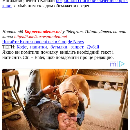
Нагадаємо, вчені з Канади
розробили спосіб визначення сортів
кави
за хімічним складом обсмажених зерен.
Новини від
Корреспондент.net
у Telegram. Підписуйтесь на наш
канал
https://t.me/korrespondentnet
Читайте Korrespondent.net в Google News
ТЕГИ:
Кофе
,
напитки
,
бутылки
,
запрет
,
Дубай
Якщо ви помітили помилку, виділіть необхідний текст і
натисніть Ctrl + Enter, щоб повідомити про це редакцію.