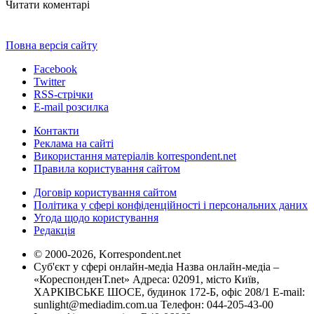
Читати коментарі
Повна версія сайту
Facebook
Twitter
RSS-стрічки
E-mail розсилка
Контакти
Реклама на сайті
Використання матеріалів korrespondent.net
Правила користування сайтом
Договір користування сайтом
Політика у сфері конфіденційності і персональних даних
Угода щодо користування
Редакція
© 2000-2026, Korrespondent.net
Суб'єкт у сфері онлайн-медіа Назва онлайн-медіа –
«КореспонденТ.net» Адреса: 02091, місто Київ,
ХАРКІВСЬКЕ ШОСЕ, будинок 172-Б, офіс 208/1 E-mail:
sunlight@mediadim.com.ua
Телефон: 044-205-43-00