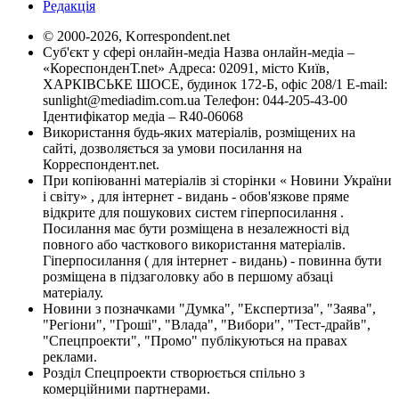
Редакція
© 2000-2026, Korrespondent.net
Суб'єкт у сфері онлайн-медіа Назва онлайн-медіа –
«КореспонденТ.net» Адреса: 02091, місто Київ,
ХАРКІВСЬКЕ ШОСЕ, будинок 172-Б, офіс 208/1 E-mail:
sunlight@mediadim.com.ua
Телефон: 044-205-43-00
Ідентифікатор медіа – R40-06068
Використання будь-яких матеріалів, розміщених на
сайті, дозволяється за умови посилання на
Корреспондент.net.
При копіюванні матеріалів зі сторінки « Новини України
і світу» , для інтернет - видань - обов'язкове пряме
відкрите для пошукових систем гіперпосилання .
Посилання має бути розміщена в незалежності від
повного або часткового використання матеріалів.
Гіперпосилання ( для інтернет - видань) - повинна бути
розміщена в підзаголовку або в першому абзаці
матеріалу.
Новини з позначками "Думка", "Експертиза", "Заява",
"Регіони", "Гроші", "Влада", "Вибори", "Тест-драйв",
"Спецпроекти", "Промо" публікуються на правах
реклами.
Розділ Спецпроекти створюється спільно з
комерційними партнерами.