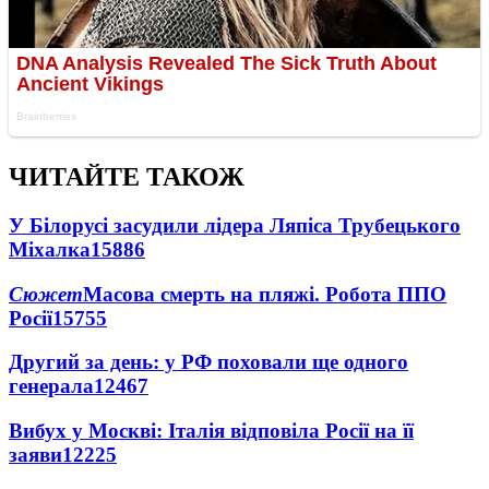
ЧИТАЙТЕ ТАКОЖ
У Білорусі засудили лідера Ляпіса Трубецького
Міхалка
15886
Сюжет
Масова смерть на пляжі. Робота ППО
Росії
15755
Другий за день: у РФ поховали ще одного
генерала
12467
Вибух у Москві: Італія відповіла Росії на її
заяви
12225