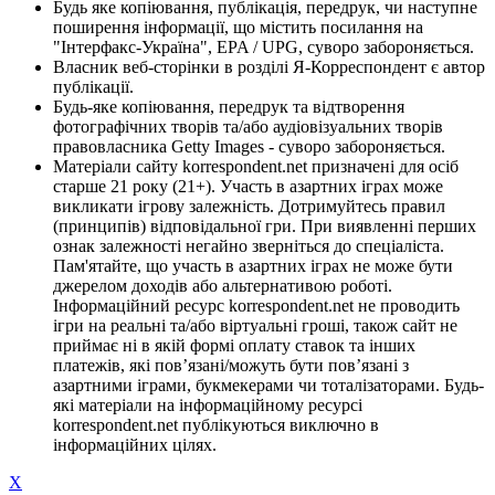
Будь яке копіювання, публікація, передрук, чи наступне
поширення інформації, що містить посилання на
"Інтерфакс-Україна", EPA / UPG, суворо забороняється.
Власник веб-сторінки в розділі Я-Корреспондент є автор
публікації.
Будь-яке копіювання, передрук та відтворення
фотографічних творів та/або аудіовізуальних творів
правовласника Getty Images - суворо забороняється.
Матеріали сайту korrespondent.net призначені для осіб
старше 21 року (21+). Участь в азартних іграх може
викликати ігрову залежність. Дотримуйтесь правил
(принципів) відповідальної гри. При виявленні перших
ознак залежності негайно зверніться до спеціаліста.
Пам'ятайте, що участь в азартних іграх не може бути
джерелом доходів або альтернативою роботі.
Інформаційний ресурс korrespondent.net не проводить
ігри на реальні та/або віртуальні гроші, також сайт не
приймає ні в якій формі оплату ставок та інших
платежів, які пов’язані/можуть бути пов’язані з
азартними іграми, букмекерами чи тоталізаторами. Будь-
які матеріали на інформаційному ресурсі
korrespondent.net публікуються виключно в
інформаційних цілях.
X