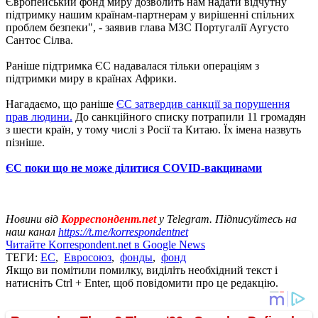
Європейський фонд миру дозволить нам надати відчутну
підтримку нашим країнам-партнерам у вирішенні спільних
проблем безпеки", - заявив глава МЗС Португалії Аугусто
Сантос Сілва.
Раніше підтримка ЄС надавалася тільки операціям з
підтримки миру в країнах Африки.
Нагадаємо, що раніше
ЄС затвердив санкції за порушення
прав людини.
До санкційного списку потрапили 11 громадян
з шести країн, у тому числі з Росії та Китаю. Їх імена назвуть
пізніше.
ЄС поки що не може ділитися COVID-вакцинами
Новини від
Корреспондент.net
у Telegram. Підписуйтесь на
наш канал
https://t.me/korrespondentnet
Читайте Korrespondent.net в Google News
ТЕГИ:
ЕС
,
Евросоюз
,
фонды
,
фонд
Якщо ви помітили помилку, виділіть необхідний текст і
натисніть Ctrl + Enter, щоб повідомити про це редакцію.