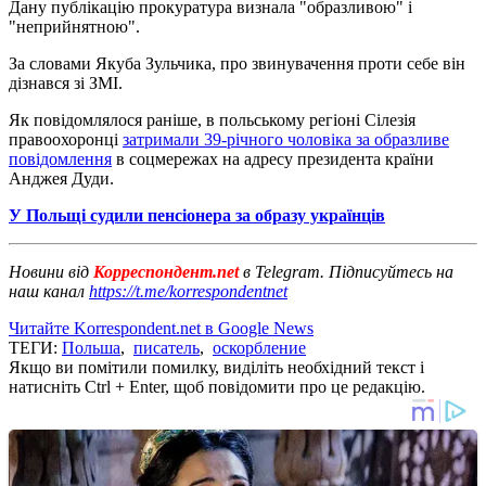
Дану публікацію прокуратура визнала "образливою" і
"неприйнятною".
За словами Якуба Зульчика, про звинувачення проти себе він
дізнався зі ЗМІ.
Як повідомлялося раніше, в польському регіоні Сілезія
правоохоронці
затримали 39-річного чоловіка за образливе
повідомлення
в соцмережах на адресу президента країни
Анджея Дуди.
У Польщі судили пенсіонера за образу українців
Новини від
Корреспондент.net
в Telegram. Підписуйтесь на
наш канал
https://t.me/korrespondentnet
Читайте Korrespondent.net в Google News
ТЕГИ:
Польша
,
писатель
,
оскорбление
Якщо ви помітили помилку, виділіть необхідний текст і
натисніть Ctrl + Enter, щоб повідомити про це редакцію.