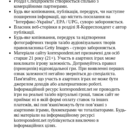
Розділ Спецпроекти створюється спільно з
комерційними партнерами.
Будь яке копіювання, публікація, передрук, чи наступне
поширення інформації, що містить посилання на
"Інтерфакс-Україна", EPA / UPG, суворо забороняється.
Власник веб-сторінки в розділі Я-Корреспондент є автор
публікації.
Будь-яке копіювання, передрук та відтворення
фотографічних творів та/або аудіовізуальних творів
правовласника Getty Images - суворо забороняється.
Матеріали сайту korrespondent.net призначені для осіб
старше 21 року (21+). Участь в азартних іграх може
викликати ігрову залежність. Дотримуйтесь правил
(принципів) відповідальної гри. При виявленні перших
ознак залежності негайно зверніться до спеціаліста.
Пам'ятайте, що участь в азартних іграх не може бути
джерелом доходів або альтернативою роботі.
Інформаційний ресурс korrespondent.net не проводить
ігри на реальні та/або віртуальні гроші, також сайт не
приймає ні в якій формі оплату ставок та інших
платежів, які пов’язані/можуть бути пов’язані з
азартними іграми, букмекерами чи тоталізаторами. Будь-
які матеріали на інформаційному ресурсі
korrespondent.net публікуються виключно в
інформаційних цілях.