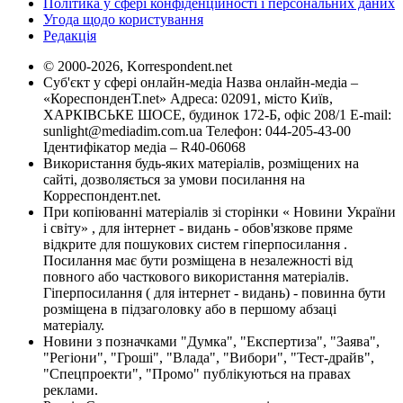
Політика у сфері конфіденційності і персональних даних
Угода щодо користування
Редакція
© 2000-2026, Korrespondent.net
Суб'єкт у сфері онлайн-медіа Назва онлайн-медіа –
«КореспонденТ.net» Адреса: 02091, місто Київ,
ХАРКІВСЬКЕ ШОСЕ, будинок 172-Б, офіс 208/1 E-mail:
sunlight@mediadim.com.ua
Телефон: 044-205-43-00
Ідентифікатор медіа – R40-06068
Використання будь-яких матеріалів, розміщених на
сайті, дозволяється за умови посилання на
Корреспондент.net.
При копіюванні матеріалів зі сторінки « Новини України
і світу» , для інтернет - видань - обов'язкове пряме
відкрите для пошукових систем гіперпосилання .
Посилання має бути розміщена в незалежності від
повного або часткового використання матеріалів.
Гіперпосилання ( для інтернет - видань) - повинна бути
розміщена в підзаголовку або в першому абзаці
матеріалу.
Новини з позначками "Думка", "Експертиза", "Заява",
"Регіони", "Гроші", "Влада", "Вибори", "Тест-драйв",
"Спецпроекти", "Промо" публікуються на правах
реклами.