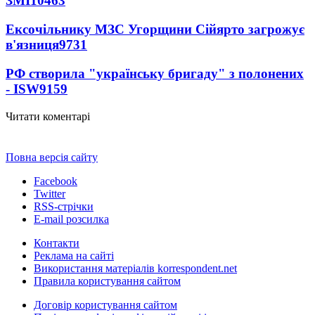
ЗМІ
10463
Ексочільнику МЗС Угорщини Сійярто загрожує
в'язниця
9731
РФ створила "українську бригаду" з полонених
- ISW
9159
Читати коментарі
Повна версія сайту
Facebook
Twitter
RSS-стрічки
E-mail розсилка
Контакти
Реклама на сайті
Використання матеріалів korrespondent.net
Правила користування сайтом
Договір користування сайтом