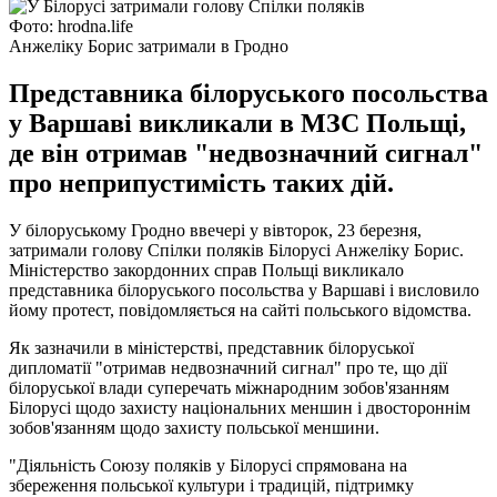
Фото: hrodna.life
Анжеліку Борис затримали в Гродно
Представника білоруського посольства
у Варшаві викликали в МЗС Польщі,
де він отримав "недвозначний сигнал"
про неприпустимість таких дій.
У білоруському Гродно ввечері у вівторок, 23 березня,
затримали голову Спілки поляків Білорусі Анжеліку Борис.
Міністерство закордонних справ Польщі викликало
представника білоруського посольства у Варшаві і висловило
йому протест, повідомляється на сайті польського відомства.
Як зазначили в міністерстві, представник білоруської
дипломатії "отримав недвозначний сигнал" про те, що дії
білоруської влади суперечать міжнародним зобов'язанням
Білорусі щодо захисту національних меншин і двостороннім
зобов'язанням щодо захисту польської меншини.
"Діяльність Союзу поляків у Білорусі спрямована на
збереження польської культури і традицій, підтримку