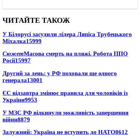
ЧИТАЙТЕ ТАКОЖ
У Білорусі засудили лідера Ляпіса Трубецького
Міхалка
15999
Сюжет
Масова смерть на пляжі. Робота ППО
Росії
15997
Другий за день: у РФ поховали ще одного
генерала
13001
ЄС відзавтра змінює правила для чоловіків із
України
9953
У МЗС РФ відкинули можливість завершення
війни
8879
Залужний: Україна не вступить до НАТО
8612