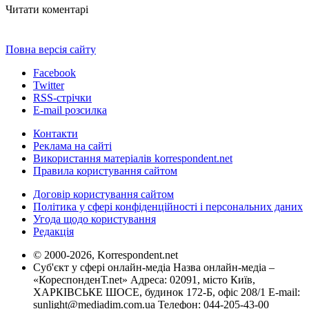
Читати коментарі
Повна версія сайту
Facebook
Twitter
RSS-стрічки
E-mail розсилка
Контакти
Реклама на сайті
Використання матеріалів korrespondent.net
Правила користування сайтом
Договір користування сайтом
Політика у сфері конфіденційності і персональних даних
Угода щодо користування
Редакція
© 2000-2026, Korrespondent.net
Суб'єкт у сфері онлайн-медіа Назва онлайн-медіа –
«КореспонденТ.net» Адреса: 02091, місто Київ,
ХАРКІВСЬКЕ ШОСЕ, будинок 172-Б, офіс 208/1 E-mail:
sunlight@mediadim.com.ua
Телефон: 044-205-43-00