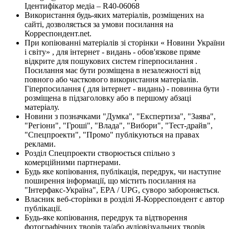
Ідентифікатор медіа – R40-06068
Використання будь-яких матеріалів, розміщених на
сайті, дозволяється за умови посилання на
Корреспондент.net.
При копіюванні матеріалів зі сторінки « Новини України
і світу» , для інтернет - видань - обов'язкове пряме
відкрите для пошукових систем гіперпосилання .
Посилання має бути розміщена в незалежності від
повного або часткового використання матеріалів.
Гіперпосилання ( для інтернет - видань) - повинна бути
розміщена в підзаголовку або в першому абзаці
матеріалу.
Новини з позначками "Думка", "Експертиза", "Заява",
"Регіони", "Гроші", "Влада", "Вибори", "Тест-драйв",
"Спецпроекти", "Промо" публікуються на правах
реклами.
Розділ Спецпроекти створюється спільно з
комерційними партнерами.
Будь яке копіювання, публікація, передрук, чи наступне
поширення інформації, що містить посилання на
"Інтерфакс-Україна", EPA / UPG, суворо забороняється.
Власник веб-сторінки в розділі Я-Корреспондент є автор
публікації.
Будь-яке копіювання, передрук та відтворення
фотографічних творів та/або аудіовізуальних творів