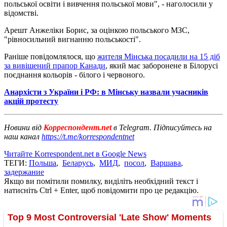
польської освіти і вивчення польської мови", - наголосили у
відомстві.
Арешт Анжеліки Борис, за оцінкою польського МЗС,
"рівносильний вигнанню польськості".
Раніше повідомлялося, що
жителя Мінська посадили на 15 діб
за вивішений прапор Канади
, який має заборонене в Білорусі
поєднання кольорів - білого і червоного.
Анархісти з України і РФ: в Мінську назвали учасників
акцій протесту
Новини від
Корреспондент.net
в Telegram. Підписуйтесь на
наш канал
https://t.me/korrespondentnet
Читайте Korrespondent.net в Google News
ТЕГИ:
Польша
,
Беларусь
,
МИД
,
посол
,
Варшава
,
задержание
Якщо ви помітили помилку, виділіть необхідний текст і
натисніть Ctrl + Enter, щоб повідомити про це редакцію.