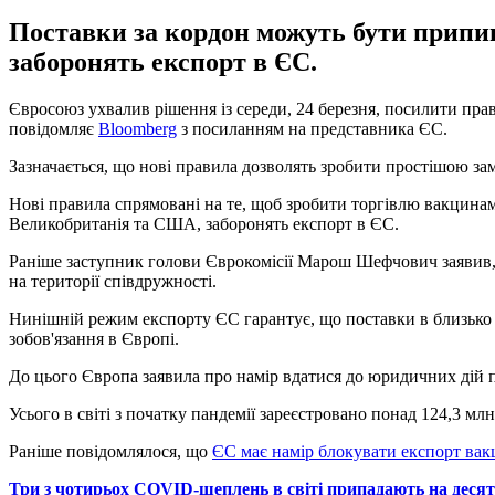
Поставки за кордон можуть бути припи
заборонять експорт в ЄС.
Євросоюз ухвалив рішення із середи, 24 березня, посилити пр
повідомляє
Bloomberg
з посиланням на представника ЄС.
Зазначається, що нові правила дозволять зробити простішою зам
Нові правила спрямовані на те, щоб зробити торгівлю вакцина
Великобританія та США, заборонять експорт в ЄС.
Раніше заступник голови Єврокомісії Марош Шефчович заявив, 
на території співдружності.
Нинішній режим експорту ЄС гарантує, що поставки в близько 90 к
зобов'язання в Європі.
До цього Європа заявила про намір вдатися до юридичних дій п
Усього в світі з початку пандемії зареєстровано понад 124,3 млн
Раніше повідомлялося, що
ЄС має намір блокувати експорт вак
Три з чотирьох COVID-щеплень в світі припадають на десят