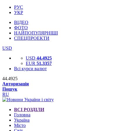
РУС
УКР
ВІДЕО
ФОТО
НАЙПОПУЛЯРНІШІ
СПЕЦПРОЕКТИ
USD
USD
44.4925
EUR
51.3357
Всі курси валют
44.4925
Авторизація
Пошук
RU
ВСІ РОЗДІЛИ
Головна
Україна
Місто
Світ