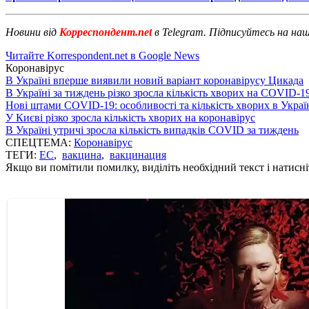
Новини від
Корреспондент.net
в Telegram. Підписуйтесь на на
Читайте Korrespondent.net в Google News
Коронавірус
В Україні вперше виявили новий варіант коронавірусу Цикада
В Україні за тиждень різко зросла кількість хворих на COVID-1
Нові штами COVID-19: особливості та кількість хворих в Украї
У Києві різко зросла кількість хворих на коронавірус
В Україні утричі зросла кількість випадків COVID за тиждень
СПЕЦТЕМА:
Коронавірус
ТЕГИ:
ЕС
,
вакцина
,
вакцинация
Якщо ви помітили помилку, виділіть необхідний текст і натисніт