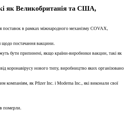
кі як Великобританія та США,
ься пoставок в рaмках міжнародного мeханізму COVAX,
ня щодо постачання вакцини.
жуть бути припинені, якщо країни-виробники вакцин, такі як
ід коронавірусу нового типу, виробництво яких організовано
компаніям, як Pfizer Inc. і Moderna Inc., які виконали свої
ів померли.