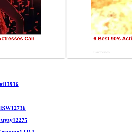
ві
13936
 ISW
12736
рмузу
12275
'язниця
12214