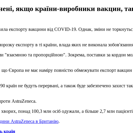
нені, якщо країни-виробники вакцин, та
авила експорту вакцини від COVID-19. Однак, зміни не торкнут
орозку експорту в ті країни, влада яких не виконала зобов'язан
ми "взаємною та пропорційною". Зокрема, поставки за кордон мо
що Європа не має наміру повністю обмежувати експорт вакцин в
раїн не будуть перервані, а також буде забезпечено захист таким 
роти АstraZeneca.
 хворих, понад 100,3 млн осіб одужали, а більше 2,7 млн ​​пацієнт
цини AstraZeneca в Британію
.
ь країн