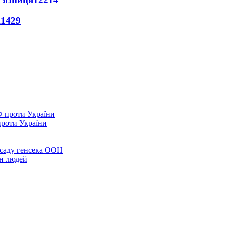
11429
проти України
осаду генсека ООН
он людей