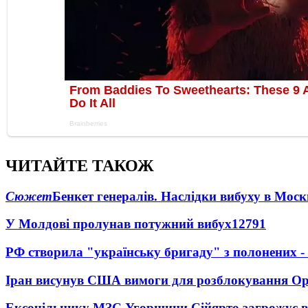
ЧИТАЙТЕ ТАКОЖ
Сюжет
Бенкет генералів. Наслідки вибуху в Моск
У Молдові пролунав потужний вибух
12791
РФ створила "українську бригаду" з полонених -
Іран висунув США вимоги для розблокування О
Ексочільнику МЗС Угорщини Сійярто загрожує в