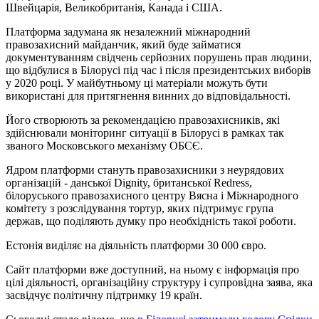
Швейцарія, Великобританія, Канада і США.
Платформа задумана як незалежний міжнародний
правозахисний майданчик, який буде займатися
документуванням свідчень серйозних порушень прав людини,
що відбулися в Білорусі під час і після президентських виборів
у 2020 році. У майбутньому ці матеріали можуть бути
використані для притягнення винних до відповідальності.
Його створюють за рекомендацією правозахисників, які
здійснювали моніторинг ситуації в Білорусі в рамках так
званого Московського механізму ОБСЄ.
Ядром платформи стануть правозахисники з неурядових
організацій - данської Dignity, британської Redress,
білоруського правозахисного центру Вясна і Міжнародного
комітету з розслідування тортур, яких підтримує група
держав, що поділяють думку про необхідність такої роботи.
Естонія виділяє на діяльність платформи 30 000 євро.
Сайт платформи вже доступний, на ньому є інформація про
цілі діяльності, організаційну структуру і супровідна заява, яка
засвідчує політичну підтримку 19 країн.