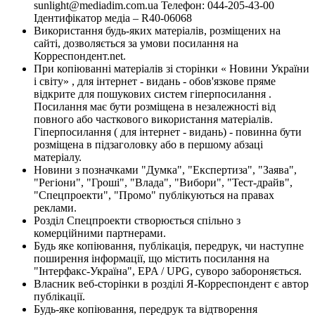
sunlight@mediadim.com.ua
Телефон: 044-205-43-00
Ідентифікатор медіа – R40-06068
Використання будь-яких матеріалів, розміщених на
сайті, дозволяється за умови посилання на
Корреспондент.net.
При копіюванні матеріалів зі сторінки « Новини України
і світу» , для інтернет - видань - обов'язкове пряме
відкрите для пошукових систем гіперпосилання .
Посилання має бути розміщена в незалежності від
повного або часткового використання матеріалів.
Гіперпосилання ( для інтернет - видань) - повинна бути
розміщена в підзаголовку або в першому абзаці
матеріалу.
Новини з позначками "Думка", "Експертиза", "Заява",
"Регіони", "Гроші", "Влада", "Вибори", "Тест-драйв",
"Спецпроекти", "Промо" публікуються на правах
реклами.
Розділ Спецпроекти створюється спільно з
комерційними партнерами.
Будь яке копіювання, публікація, передрук, чи наступне
поширення інформації, що містить посилання на
"Інтерфакс-Україна", EPA / UPG, суворо забороняється.
Власник веб-сторінки в розділі Я-Корреспондент є автор
публікації.
Будь-яке копіювання, передрук та відтворення