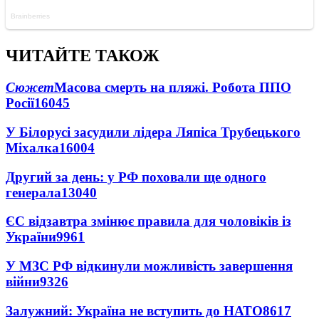
ЧИТАЙТЕ ТАКОЖ
Сюжет
Масова смерть на пляжі. Робота ППО
Росії
16045
У Білорусі засудили лідера Ляпіса Трубецького
Міхалка
16004
Другий за день: у РФ поховали ще одного
генерала
13040
ЄС відзавтра змінює правила для чоловіків із
України
9961
У МЗС РФ відкинули можливість завершення
війни
9326
Залужний: Україна не вступить до НАТО
8617