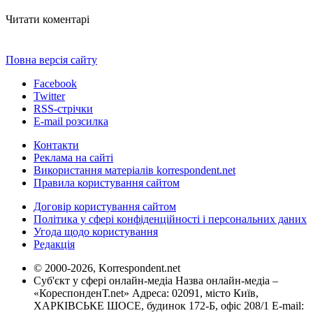
Читати коментарі
Повна версія сайту
Facebook
Twitter
RSS-стрічки
E-mail розсилка
Контакти
Реклама на сайті
Використання матеріалів korrespondent.net
Правила користування сайтом
Договір користування сайтом
Політика у сфері конфіденційності і персональних даних
Угода щодо користування
Редакція
© 2000-2026, Korrespondent.net
Суб'єкт у сфері онлайн-медіа Назва онлайн-медіа –
«КореспонденТ.net» Адреса: 02091, місто Київ,
ХАРКІВСЬКЕ ШОСЕ, будинок 172-Б, офіс 208/1 E-mail: