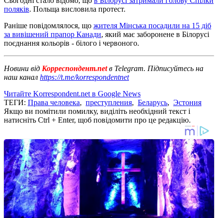
Сьогодні стало відомо, що
в Білорусі затримали голову Спілки
поляків
. Польща висловила протест.
Раніше повідомлялося, що
жителя Мінська посадили на 15 діб
за вивішений прапор Канади
, який має заборонене в Білорусі
поєднання кольорів - білого і червоного.
Новини від
Корреспондент.net
в Telegram. Підписуйтесь на
наш канал
https://t.me/korrespondentnet
Читайте Korrespondent.net в Google News
ТЕГИ:
Права человека
,
преступления
,
Беларусь
,
Эстония
Якщо ви помітили помилку, виділіть необхідний текст і
натисніть Ctrl + Enter, щоб повідомити про це редакцію.