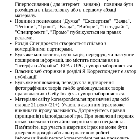
Гіперпосилання ( для інтернет - видань) - повинна бути
розміщена в підзаголовку або в першому абзаці
матеріалу.
Новини з позначками "Думка", "Експертиза", "Заява",
"Регіони", "Гроші", "Влада", "Вибори", "Тест-драйв",
"Спецпроекти", "Промо" публікуються на правах
реклами.
Розділ Спецпроекти створюється спільно з
комерційними партнерами.
Будь яке копіювання, публікація, передрук, чи наступне
поширення інформації, що містить посилання на
"Інтерфакс-Україна", EPA / UPG, суворо забороняється.
Власник веб-сторінки в розділі Я-Корреспондент є автор
публікації.
Будь-яке копіювання, передрук та відтворення
фотографічних творів та/або аудіовізуальних творів
правовласника Getty Images - суворо забороняється.
Матеріали сайту korrespondent.net призначені для осіб
старше 21 року (21+). Участь в азартних іграх може
викликати ігрову залежність. Дотримуйтесь правил
(принципів) відповідальної гри. При виявленні перших
ознак залежності негайно зверніться до спеціаліста.
Пам'ятайте, що участь в азартних іграх не може бути
джерелом доходів або альтернативою роботі.
Інформаційний ресурс korrespondent.net не проводить