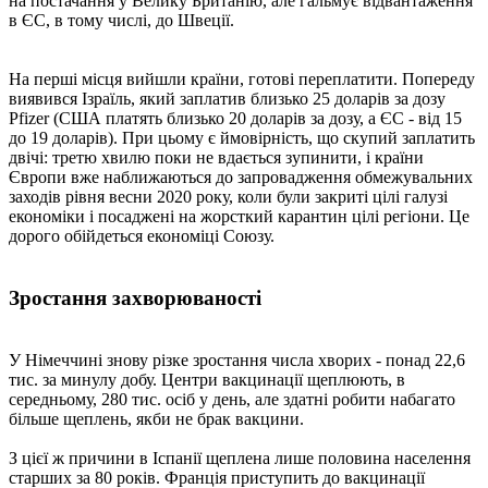
на постачання у Велику Британію, але гальмує відвантаження
в ЄС, в тому числі, до Швеції.
На перші місця вийшли країни, готові переплатити. Попереду
виявився Ізраїль, який заплатив близько 25 доларів за дозу
Pfizer (США платять близько 20 доларів за дозу, а ЄС - від 15
до 19 доларів). При цьому є ймовірність, що скупий заплатить
двічі: третю хвилю поки не вдається зупинити, і країни
Європи вже наближаються до запровадження обмежувальних
заходів рівня весни 2020 року, коли були закриті цілі галузі
економіки і посаджені на жорсткий карантин цілі регіони. Це
дорого обійдеться економіці Союзу.
Зростання захворюваності
У Німеччині знову різке зростання числа хворих - понад 22,6
тис. за минулу добу. Центри вакцинації щеплюють, в
середньому, 280 тис. осіб у день, але здатні робити набагато
більше щеплень, якби не брак вакцини.
З цієї ж причини в Іспанії щеплена лише половина населення
старших за 80 років. Франція приступить до вакцинації