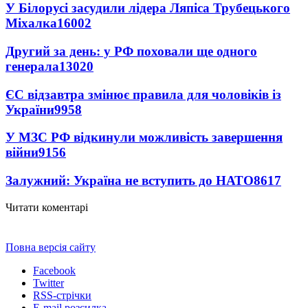
У Білорусі засудили лідера Ляпіса Трубецького
Міхалка
16002
Другий за день: у РФ поховали ще одного
генерала
13020
ЄС відзавтра змінює правила для чоловіків із
України
9958
У МЗС РФ відкинули можливість завершення
війни
9156
Залужний: Україна не вступить до НАТО
8617
Читати коментарі
Повна версія сайту
Facebook
Twitter
RSS-стрічки
E-mail розсилка