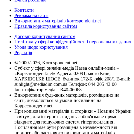
Контакти
Реклама на сайті
Використання матеріалів korrespondent.net
Правила користування сайтом
Договір користування сайтом
Політика у сфері конфіденційності і персональних даних
Угода щодо користування
Редакція
© 2000-2026, Korrespondent.net
Суб'єкт у сфері онлайн-медіа Назва онлайн-медіа –
«КореспонденТ.net» Адреса: 02091, місто Київ,
ХАРКІВСЬКЕ ШОСЕ, будинок 172-Б, офіс 208/1 E-mail:
sunlight@mediadim.com.ua
Телефон: 044-205-43-00
Ідентифікатор медіа – R40-06068
Використання будь-яких матеріалів, розміщених на
сайті, дозволяється за умови посилання на
Корреспондент.net.
При копіюванні матеріалів зі сторінки « Новини України
і світу» , для інтернет - видань - обов'язкове пряме
відкрите для пошукових систем гіперпосилання .
Посилання має бути розміщена в незалежності від
повного або часткового використання матеріалів.