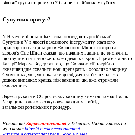
вікової групи старших за 70 лише в найближчу суботу.
Супутник врятує?
У Німеччині останнім часом розглядають російський
Супутник V в якості важливого інструменту, здатного
прискорити вакцинацію в Євросоюзі. Міністр охорони
здоров'я Єнс Шпан сказав, що наявних вакцин не вистачить,
щоб зупинити третю хвилю епідемії в Європі. Прем'єр-міністр
Баварії Маркус Зедер заявив, що Єврокомісії потрібно
якнайшвидше схвалити нові препарати, «особливо вакцину
Супутник», яка, як показали дослідження, безпечна і «в
деяких випадках краща, ніж вакцини, які вже отримали
схвалення».
Зареєструвати в ЄС російську вакцину вимагає також Італія.
Угорщина з лютого закуповує вакцину в обхід
загальноєвропейських процедур.
Новини від
Корреспондент.net
у Telegram. Підписуйтесь на
наш канал
https://t.me/korrespondentnet
Читайте Korrespondent.net в Google News