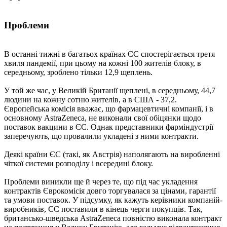
Проблеми
В останні тижні в багатьох країнах ЄС спостерігається третя
хвиля пандемії, при цьому на кожні 100 жителів блоку, в
середньому, зроблено тільки 12,9 щеплень.
У той же час, у Великій Британії щеплені, в середньому, 44,7
людини на кожну сотню жителів, а в США - 37,2.
Європейська комісія вважає, що фармацевтичні компанії, і в
основному AstraZeneca, не виконали свої обіцянки щодо
поставок вакцини в ЄС. Однак представники фарміндустрії
заперечують, що провалили укладені з ними контракти.
Деякі країни ЄС (такі, як Австрія) наполягають на виробленні
чіткої системи розподілу і всередині блоку.
Проблеми виникли ще й через те, що під час укладення
контрактів Єврокомісія довго торгувалася за цінами, гарантії
та умови поставок. У підсумку, як кажуть керівники компаній-
виробників, ЄС поставили в кінець черги покупців. Так,
британсько-шведська AstraZeneсa повністю виконала контракт