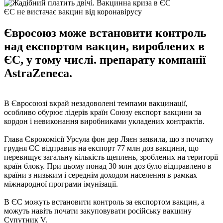
ЄС не вистачає вакцин від коронавірусу
Євросоюз може встановити контроль
над експортом вакцин, вироблених в
ЄС, у тому числі. препарату компанії
AstraZeneca.
В Євросоюзі вкрай незадоволені темпами вакцинації,
особливо обурює лідерів країн Союзу експорт вакцини за
кордон і невиконання виробниками укладених контрактів.
Глава Єврокомісії Урсула фон дер Ляєн заявила, що з початку
грудня ЄС відправив на експорт 77 млн ​​доз вакцини, що
перевищує загальну кількість щеплень, зроблених на території
країн блоку. При цьому понад 30 млн доз було відправлено в
країни з низьким і середнім доходом населення в рамках
міжнародної програми імунізації.
В ЄС можуть встановити контроль за експортом вакцин, а
можуть навіть почати закуповувати російську вакцину
Супутник V.