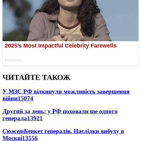
ЧИТАЙТЕ ТАКОЖ
У МЗС РФ відкинули можливість завершення
війни
15074
Другий за день: у РФ поховали ще одного
генерала
13921
Сюжет
Бенкет генералів. Наслідки вибуху в
Москві
13556