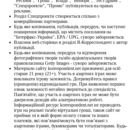
"Регіони", "Гроші", "Влада", "Вибори", "Тест-драйв",
"Спецпроекти", "Промо" публікуються на правах
реклами.
Розділ Спецпроекти створюється спільно з
комерційними партнерами.
Будь яке копіювання, публікація, передрук, чи наступне
поширення інформації, що містить посилання на
"Інтерфакс-Україна", EPA / UPG, суворо забороняється.
Власник веб-сторінки в розділі Я-Корреспондент є автор
публікації.
Будь-яке копіювання, передрук та відтворення
фотографічних творів та/або аудіовізуальних творів
правовласника Getty Images - суворо забороняється.
Матеріали сайту korrespondent.net призначені для осіб
старше 21 року (21+). Участь в азартних іграх може
викликати ігрову залежність. Дотримуйтесь правил
(принципів) відповідальної гри. При виявленні перших
ознак залежності негайно зверніться до спеціаліста.
Пам'ятайте, що участь в азартних іграх не може бути
джерелом доходів або альтернативою роботі.
Інформаційний ресурс korrespondent.net не проводить
ігри на реальні та/або віртуальні гроші, також сайт не
приймає ні в якій формі оплату ставок та інших
платежів, які пов’язані/можуть бути пов’язані з
азартними іграми, букмекерами чи тоталізаторами. Будь-