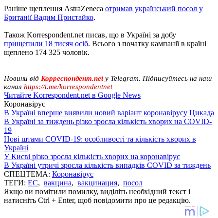
Раніше щеплення AstraZeneca
отримав український посол у
Британії Вадим Пристайко
.
Також Korrespondent.net писав, що в Україні за добу
прищепили 18 тисяч осіб
. Всього з початку кампанії в країні
щеплено 174 325 чоловік.
Новини від
Корреспондент.net
у Telegram. Підписуйтесь на наш
канал
https://t.me/korrespondentnet
Читайте Korrespondent.net в Google News
Коронавірус
В Україні вперше виявили новий варіант коронавірусу Цикада
В Україні за тиждень різко зросла кількість хворих на COVID-
19
Нові штами COVID-19: особливості та кількість хворих в
Україні
У Києві різко зросла кількість хворих на коронавірус
В Україні утричі зросла кількість випадків COVID за тиждень
СПЕЦТЕМА:
Коронавірус
ТЕГИ:
ЕС
,
вакцина
,
вакцинация
,
посол
Якщо ви помітили помилку, виділіть необхідний текст і
натисніть Ctrl + Enter, щоб повідомити про це редакцію.