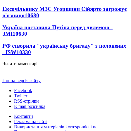
Ексочільнику МЗС Угорщини Сійярто загрожує
в'язниця
10680
Україна поставила Путіна перед дилемою -
ЗМІ
10630
РФ створила "українську бригаду" з полонених
- ISW
10330
Читати коментарі
Повна версія сайту
Facebook
Twitter
RSS-стрічки
E-mail розсилка
Контакти
Реклама на сайті
Використання матеріалів korrespondent.net