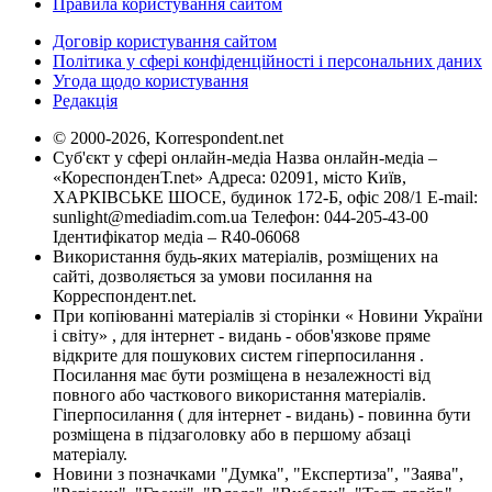
Правила користування сайтом
Договір користування сайтом
Політика у сфері конфіденційності і персональних даних
Угода щодо користування
Редакція
© 2000-2026, Korrespondent.net
Суб'єкт у сфері онлайн-медіа Назва онлайн-медіа –
«КореспонденТ.net» Адреса: 02091, місто Київ,
ХАРКІВСЬКЕ ШОСЕ, будинок 172-Б, офіс 208/1 E-mail:
sunlight@mediadim.com.ua
Телефон: 044-205-43-00
Ідентифікатор медіа – R40-06068
Використання будь-яких матеріалів, розміщених на
сайті, дозволяється за умови посилання на
Корреспондент.net.
При копіюванні матеріалів зі сторінки « Новини України
і світу» , для інтернет - видань - обов'язкове пряме
відкрите для пошукових систем гіперпосилання .
Посилання має бути розміщена в незалежності від
повного або часткового використання матеріалів.
Гіперпосилання ( для інтернет - видань) - повинна бути
розміщена в підзаголовку або в першому абзаці
матеріалу.
Новини з позначками "Думка", "Експертиза", "Заява",