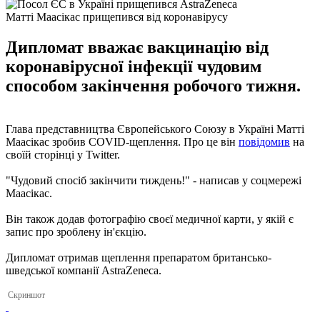
Матті Маасікас прищепився від коронавірусу
Дипломат вважає вакцинацію від
коронавірусної інфекції чудовим
способом закінчення робочого тижня.
Глава представництва Європейського Союзу в Україні Матті
Маасікас зробив COVID-щеплення. Про це він
повідомив
на
своїй сторінці у Twitter.
"Чудовий спосіб закінчити тиждень!" - написав у соцмережі
Маасікас.
Він також додав фотографію своєї медичної карти, у якій є
запис про зроблену ін'єкцію.
Дипломат отримав щеплення препаратом британсько-
шведської компанії AstraZeneca.
Скриншот