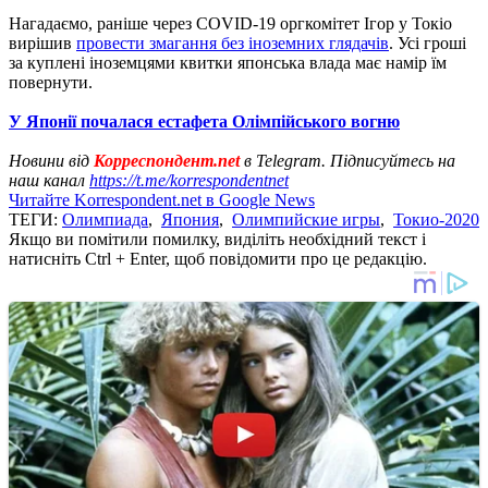
Нагадаємо, раніше через COVID-19 оргкомітет Ігор у Токіо
вирішив
провести змагання без іноземних глядачів
. Усі гроші
за куплені іноземцями квитки японська влада має намір їм
повернути.
У Японії почалася естафета Олімпійського вогню
Новини від
Корреспондент.net
в Telegram. Підписуйтесь на
наш канал
https://t.me/korrespondentnet
Читайте Korrespondent.net в Google News
ТЕГИ:
Олимпиада
,
Япония
,
Олимпийские игры
,
Токио-2020
Якщо ви помітили помилку, виділіть необхідний текст і
натисніть Ctrl + Enter, щоб повідомити про це редакцію.