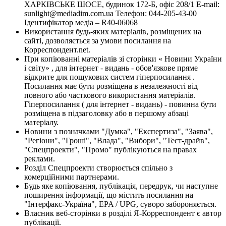
ХАРКІВСЬКЕ ШОСЕ, будинок 172-Б, офіс 208/1 E-mail:
sunlight@mediadim.com.ua
Телефон: 044-205-43-00
Ідентифікатор медіа – R40-06068
Використання будь-яких матеріалів, розміщених на
сайті, дозволяється за умови посилання на
Корреспондент.net.
При копіюванні матеріалів зі сторінки « Новини України
і світу» , для інтернет - видань - обов'язкове пряме
відкрите для пошукових систем гіперпосилання .
Посилання має бути розміщена в незалежності від
повного або часткового використання матеріалів.
Гіперпосилання ( для інтернет - видань) - повинна бути
розміщена в підзаголовку або в першому абзаці
матеріалу.
Новини з позначками "Думка", "Експертиза", "Заява",
"Регіони", "Гроші", "Влада", "Вибори", "Тест-драйв",
"Спецпроекти", "Промо" публікуються на правах
реклами.
Розділ Спецпроекти створюється спільно з
комерційними партнерами.
Будь яке копіювання, публікація, передрук, чи наступне
поширення інформації, що містить посилання на
"Інтерфакс-Україна", EPA / UPG, суворо забороняється.
Власник веб-сторінки в розділі Я-Корреспондент є автор
публікації.