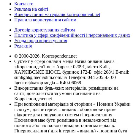
Контакти
Реклама на сайті
Використання матеріалів korrespondent.net
Правила користування сайтом
Договір користування сайтом
Політика у сфері конфіденційності і персональних даних
Угода щодо користування
Редакція
© 2000-2026, Korrespondent.net
Суб'єкт у сфері онлайн-медіа Назва онлайн-медіа –
«КореспонденТ.net» Адреса: 02091, місто Київ,
ХАРКІВСЬКЕ ШОСЕ, будинок 172-Б, офіс 208/1 E-mail:
sunlight@mediadim.com.ua
Телефон: 044-205-43-00
Ідентифікатор медіа – R40-06068
Використання будь-яких матеріалів, розміщених на
сайті, дозволяється за умови посилання на
Корреспондент.net.
При копіюванні матеріалів зі сторінки « Новини України
і світу» , для інтернет - видань - обов'язкове пряме
відкрите для пошукових систем гіперпосилання .
Посилання має бути розміщена в незалежності від
повного або часткового використання матеріалів.
Гіперпосилання ( для інтернет - видань) - повинна бути