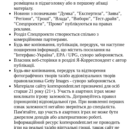
розміщена в підзаголовку або в першому абзаці
матеріалу.
Новини з позначками "Думка", "Експертиза", "Заява",
"Регіони", "Гроші", "Влада", "Вибори", "Тест-драйв",
"Спецпроекти", "Промо" публікуються на правах
реклами.
Розділ Спецпроекти створюється спільно з
комерційними партнерами.
Будь яке копіювання, публікація, передрук, чи наступне
поширення інформації, що містить посилання на
"Інтерфакс-Україна", EPA / UPG, суворо забороняється.
Власник веб-сторінки в розділі Я-Корреспондент є автор
публікації.
Будь-яке копіювання, передрук та відтворення
фотографічних творів та/або аудіовізуальних творів
правовласника Getty Images - суворо забороняється.
Матеріали сайту korrespondent.net призначені для осіб
старше 21 року (21+). Участь в азартних іграх може
викликати ігрову залежність. Дотримуйтесь правил
(принципів) відповідальної гри. При виявленні перших
ознак залежності негайно зверніться до спеціаліста.
Пам'ятайте, що участь в азартних іграх не може бути
джерелом доходів або альтернативою роботі.
Інформаційний ресурс korrespondent.net не проводить
ігри на реальні та/або віртуальні гроші, також сайт не