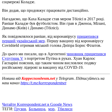
соцмережі Коладзе.
Він додав, що продовжує працювати дистанційно.
Нагадаємо, що Каха Каладзе став мером Тбілісі в 2017 році.
Раніше Каладзе був футболістом. Він грав в Дженоа, Мілані,
Динамо (Київ) і Динамо (Тбілісі).
Як повідомлялося раніше, від коронавірусу
прищепився
перший український мер
. Першу вакцину від коронавірусу
Covishield отримав міський голова Дніпра Борис Філатов.
До цього ми писали, що в Аргентині
чиновник прищепився
Супутник V
з портретом Путіна в руках. Хуан Карлос
Гаспаріні пояснив, що таким чином висловлює подяку
російському лідерові за вакцину від COVID-19.
Новини від
Корреспондент.net
у Telegram. Підписуйтесь на
наш канал
https://t.me/korrespondentnet
Читайте Korrespondent.net в Google News
ТЕГИ:
Грузия
,
Больница
,
мэр
,
Тбилиси