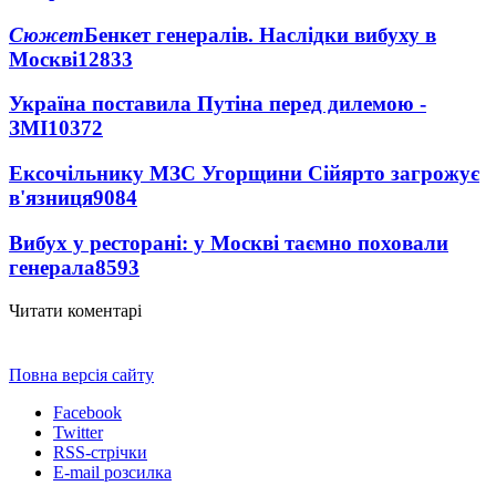
Сюжет
Бенкет генералів. Наслідки вибуху в
Москві
12833
Україна поставила Путіна перед дилемою -
ЗМІ
10372
Ексочільнику МЗС Угорщини Сійярто загрожує
в'язниця
9084
Вибух у ресторані: у Москві таємно поховали
генерала
8593
Читати коментарі
Повна версія сайту
Facebook
Twitter
RSS-стрічки
E-mail розсилка