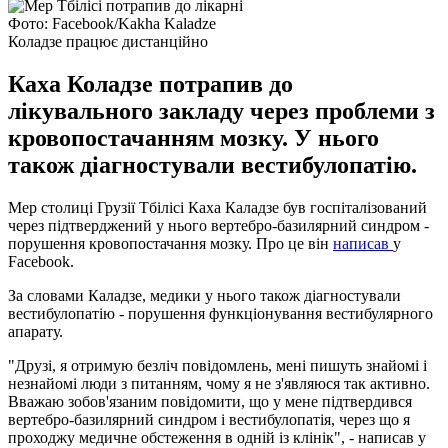
Фото: Facebook/Kakha Kaladze
Коладзе працює дистанційно
Каха Коладзе потрапив до
лікувального закладу через проблеми з
кровопостачанням мозку. У нього
також діагностували вестибулопатію.
Мер столиці Грузії Тбілісі Каха Каладзе був госпіталізований
через підтверджений у нього вертебро-базилярний синдром -
порушення кровопостачання мозку. Про це він
написав
у
Facebook.
За словами Каладзе, медики у нього також діагностували
вестибулопатію - порушення функціонування вестибулярного
апарату.
"Друзі, я отримую безліч повідомлень, мені пишуть знайомі і
незнайомі люди з питанням, чому я не з'являюся так активно.
Вважаю зобов'язаним повідомити, що у мене підтвердився
вертебро-базилярний синдром і вестибулопатія, через що я
проходжу медичне обстеження в одній із клінік", - написав у