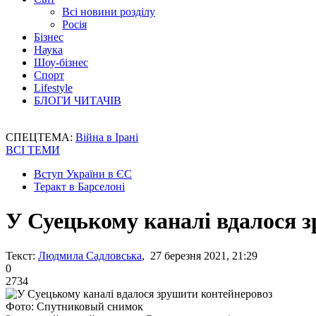
Всі новини розділу
Росія
Бізнес
Наука
Шоу-бізнес
Спорт
Lifestyle
БЛОГИ ЧИТАЧІВ
СПЕЦТЕМА:
Війна в Ірані
ВСІ ТЕМИ
Вступ України в ЄС
Теракт в Барселоні
У Суецькому каналі вдалося 
Текст:
Людмила Садловська
, 27 березня 2021, 21:29
0
2734
Фото: Спутниковый снимок