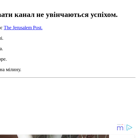
ати канал не увінчаються успіхом.
яє
The Jerusalem Post.
і.
а.
оре.
на мілину.