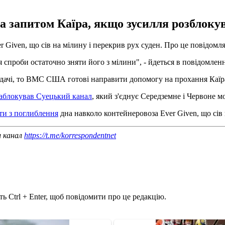
запитом Каїра, якщо зусилля розблокув
 Given, що сів на мілину і перекрив рух суден. Про це повідомл
спроби остаточно зняти його з мілини", - йдеться в повідомленн
вдачі, то ВМС США готові направити допомогу на прохання Каїр
аблокував Суецький канал
, який з'єднує Середземне і Червоне м
ти з поглиблення
дна навколо контейнеровоза Ever Given, що сів 
ш канал
https://t.me/korrespondentnet
ь Ctrl + Enter, щоб повідомити про це редакцію.