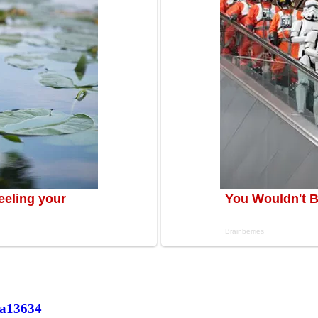
а
13634