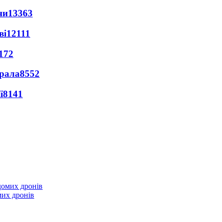
ни
13363
ві
12111
172
ерала
8552
ї
8141
мих дронів