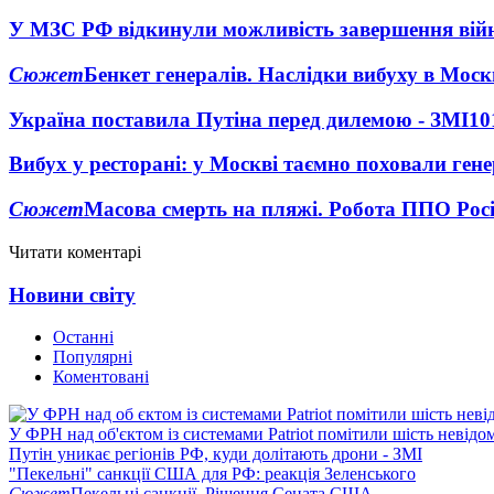
У МЗС РФ відкинули можливість завершення вій
Сюжет
Бенкет генералів. Наслідки вибуху в Моск
Україна поставила Путіна перед дилемою - ЗМІ
10
Вибух у ресторані: у Москві таємно поховали ген
Сюжет
Масова смерть на пляжі. Робота ППО Росі
Читати коментарі
Новини світу
Останні
Популярні
Коментовані
У ФРН над об'єктом із системами Patriot помітили шість невідо
Путін уникає регіонів РФ, куди долітають дрони - ЗМІ
"Пекельні" санкції США для РФ: реакція Зеленського
Сюжет
Пекельні санкції. Рішення Сената США