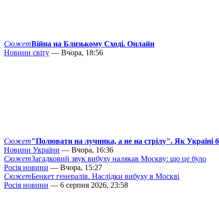
Сюжет
Війна на Близькому Сході. Онлайн
Новини світу
— Вчора, 18:56
Сюжет
"Полювати на лучника, а не на стрілу". Як Україні 
Новини України
— Вчора, 16:36
Сюжет
Загадковий звук вибуху налякав Москву: що це було
Росія новини
— Вчора, 15:27
Сюжет
Бенкет генералів. Наслідки вибуху в Москві
Росія новини
— 6 серпня 2026, 23:58