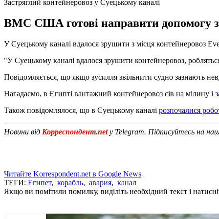
Застряглий контейнеровоз у Суецькому каналі
ВМС США готові направити допомогу за 
У Суецькому каналі вдалося зрушити з місця контейнеровоз Ever
"У Суецькому каналі вдалося зрушити контейнеровоз, робляться 
Повідомляється, що якщо зусилля звільнити судно зазнають не
Нагадаємо, в Єгипті вантажний контейнеровоз сів на мілину і
з
Також повідомлялося, що в Суецькому каналі
розпочалися робо
Новини від
Корреспондент.net
у Telegram. Підписуйтесь на на
Читайте Korrespondent.net в Google News
ТЕГИ:
Египет
,
корабль
,
авария
,
канал
Якщо ви помітили помилку, виділіть необхідний текст і натисніт