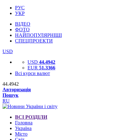
РУС
УКР
ВІДЕО
ФОТО
НАЙПОПУЛЯРНІШІ
СПЕЦПРОЕКТИ
USD
USD
44.4942
EUR
51.3366
Всі курси валют
44.4942
Авторизація
Пошук
RU
ВСІ РОЗДІЛИ
Головна
Україна
Місто
Світ