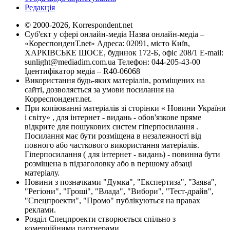
Редакція
© 2000-2026, Korrespondent.net
Суб'єкт у сфері онлайн-медіа Назва онлайн-медіа –
«КореспонденТ.net» Адреса: 02091, місто Київ,
ХАРКІВСЬКЕ ШОСЕ, будинок 172-Б, офіс 208/1 E-mail:
sunlight@mediadim.com.ua
Телефон: 044-205-43-00
Ідентифікатор медіа – R40-06068
Використання будь-яких матеріалів, розміщених на
сайті, дозволяється за умови посилання на
Корреспондент.net.
При копіюванні матеріалів зі сторінки « Новини України
і світу» , для інтернет - видань - обов'язкове пряме
відкрите для пошукових систем гіперпосилання .
Посилання має бути розміщена в незалежності від
повного або часткового використання матеріалів.
Гіперпосилання ( для інтернет - видань) - повинна бути
розміщена в підзаголовку або в першому абзаці
матеріалу.
Новини з позначками "Думка", "Експертиза", "Заява",
"Регіони", "Гроші", "Влада", "Вибори", "Тест-драйв",
"Спецпроекти", "Промо" публікуються на правах
реклами.
Розділ Спецпроекти створюється спільно з
комерційними партнерами.