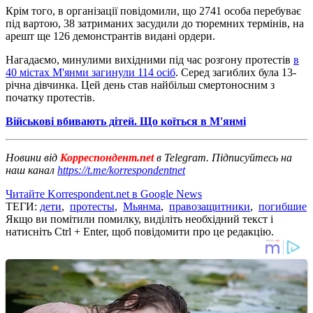
Крім того, в організації повідомили, що 2741 особа перебуває
під вартою, 38 затриманих засудили до тюремних термінів, на
арешт ще 126 демонстрантів видані ордери.
Нагадаємо, минулими вихідними під час розгону протестів
в
40 містах М'янми загинули 114 осіб
. Серед загиблих була 13-
річна дівчинка. Цей день став найбільш смертоносним з
початку протестів.
Військові вбивають дітей. Що коїться в М'янмі
Новини від
Корреспондент.net
в Telegram. Підписуйтесь на
наш канал
https://t.me/korrespondentnet
Читайте Korrespondent.net в Google News
ТЕГИ:
дети
,
протесты
,
Мьянма
,
правозащитники
,
погибшие
Якщо ви помітили помилку, виділіть необхідний текст і
натисніть Ctrl + Enter, щоб повідомити про це редакцію.