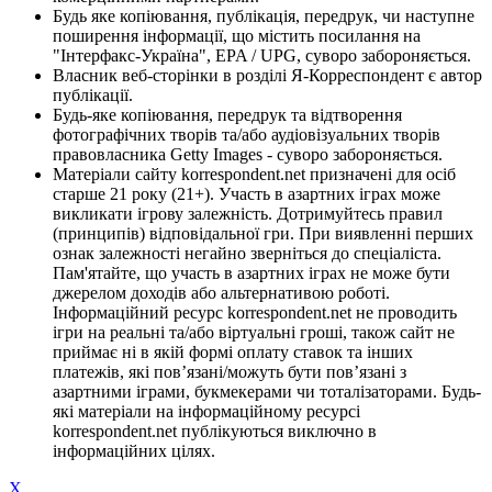
Будь яке копіювання, публікація, передрук, чи наступне
поширення інформації, що містить посилання на
"Інтерфакс-Україна", EPA / UPG, суворо забороняється.
Власник веб-сторінки в розділі Я-Корреспондент є автор
публікації.
Будь-яке копіювання, передрук та відтворення
фотографічних творів та/або аудіовізуальних творів
правовласника Getty Images - суворо забороняється.
Матеріали сайту korrespondent.net призначені для осіб
старше 21 року (21+). Участь в азартних іграх може
викликати ігрову залежність. Дотримуйтесь правил
(принципів) відповідальної гри. При виявленні перших
ознак залежності негайно зверніться до спеціаліста.
Пам'ятайте, що участь в азартних іграх не може бути
джерелом доходів або альтернативою роботі.
Інформаційний ресурс korrespondent.net не проводить
ігри на реальні та/або віртуальні гроші, також сайт не
приймає ні в якій формі оплату ставок та інших
платежів, які пов’язані/можуть бути пов’язані з
азартними іграми, букмекерами чи тоталізаторами. Будь-
які матеріали на інформаційному ресурсі
korrespondent.net публікуються виключно в
інформаційних цілях.
X