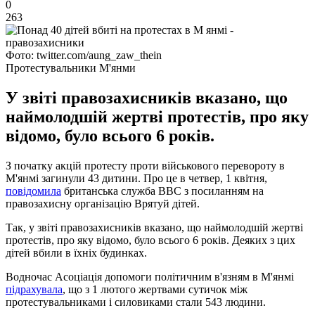
0
263
Фото: twitter.com/aung_zaw_thein
Протестувальники М'янми
У звіті правозахисників вказано, що
наймолодшій жертві протестів, про яку
відомо, було всього 6 років.
З початку акцій протесту проти військового перевороту в
М'янмі загинули 43 дитини. Про це в четвер, 1 квітня,
повідомила
британська служба ВВС з посиланням на
правозахисну організацію Врятуй дітей.
Так, у звіті правозахисників вказано, що наймолодшій жертві
протестів, про яку відомо, було всього 6 років. Деяких з цих
дітей вбили в їхніх будинках.
Водночас Асоціація допомоги політичним в'язням в М'янмі
підрахувала
, що з 1 лютого жертвами сутичок між
протестувальниками і силовиками стали 543 людини.