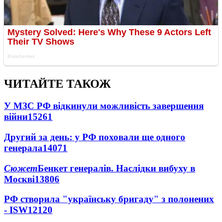
ЧИТАЙТЕ ТАКОЖ
У МЗС РФ відкинули можливість завершення
війни
15261
Другий за день: у РФ поховали ще одного
генерала
14071
Сюжет
Бенкет генералів. Наслідки вибуху в
Москві
13806
РФ створила "українську бригаду" з полонених
- ISW
12120