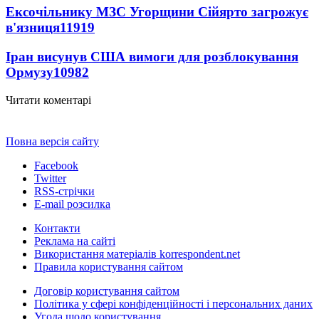
Ексочільнику МЗС Угорщини Сійярто загрожує
в'язниця
11919
Іран висунув США вимоги для розблокування
Ормузу
10982
Читати коментарі
Повна версія сайту
Facebook
Twitter
RSS-стрічки
E-mail розсилка
Контакти
Реклама на сайті
Використання матеріалів korrespondent.net
Правила користування сайтом
Договір користування сайтом
Політика у сфері конфіденційності і персональних даних
Угода щодо користування