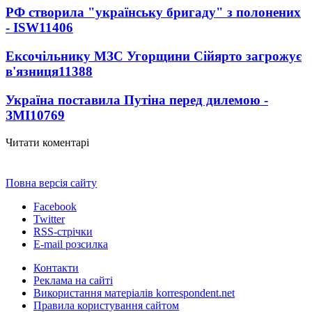
РФ створила "українську бригаду" з полонених
- ISW
11406
Ексочільнику МЗС Угорщини Сійярто загрожує
в'язниця
11388
Україна поставила Путіна перед дилемою -
ЗМІ
10769
Читати коментарі
Повна версія сайту
Facebook
Twitter
RSS-стрічки
E-mail розсилка
Контакти
Реклама на сайті
Використання матеріалів korrespondent.net
Правила користування сайтом