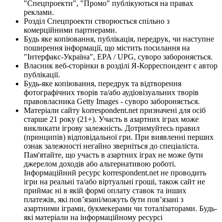
"Спецпроекти", "Промо" публікуються на правах
реклами.
Розділ Спецпроекти створюється спільно з
комерційними партнерами.
Будь яке копіювання, публікація, передрук, чи наступне
поширення інформації, що містить посилання на
"Інтерфакс-Україна", EPA / UPG, суворо забороняється.
Власник веб-сторінки в розділі Я-Корреспондент є автор
публікації.
Будь-яке копіювання, передрук та відтворення
фотографічних творів та/або аудіовізуальних творів
правовласника Getty Images - суворо забороняється.
Матеріали сайту korrespondent.net призначені для осіб
старше 21 року (21+). Участь в азартних іграх може
викликати ігрову залежність. Дотримуйтесь правил
(принципів) відповідальної гри. При виявленні перших
ознак залежності негайно зверніться до спеціаліста.
Пам'ятайте, що участь в азартних іграх не може бути
джерелом доходів або альтернативою роботі.
Інформаційний ресурс korrespondent.net не проводить
ігри на реальні та/або віртуальні гроші, також сайт не
приймає ні в якій формі оплату ставок та інших
платежів, які пов’язані/можуть бути пов’язані з
азартними іграми, букмекерами чи тоталізаторами. Будь-
які матеріали на інформаційному ресурсі