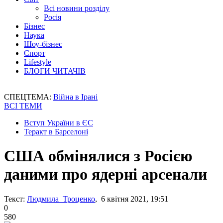
Всі новини розділу
Росія
Бізнес
Наука
Шоу-бізнес
Спорт
Lifestyle
БЛОГИ ЧИТАЧІВ
СПЕЦТЕМА:
Війна в Ірані
ВСІ ТЕМИ
Вступ України в ЄС
Теракт в Барселоні
США обмінялися з Росією
даними про ядерні арсенали
Текст:
Людмила Троценко
, 6 квітня 2021, 19:51
0
580