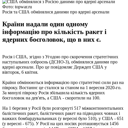
Фото: topwar.ru
Росія та США обмінялися даними про ядерні арсенали
Країни надали один одному
інформацію про кількість ракет і
ядерних боєголовок, що в них є.
Росія і США, згідно з Угодою про скорочення стратегічних
наступальних озброєнь (ДСНО-3), обмінялися даними про
ядерні арсенали. Про це повідомляє Держдеп США у
вівторок, 6 квітня.
Країни обмінюються інформацією про стратегічні сили раз на
півроку. Востаннє це сталося за станом на 1 вересня 2020-го.
За минулі півроку Росія збільшила кількість ядерних
боєголовок на дев'ять, а США - скоротили на 100.
На 1 березня у Росії були розгорнуті 517 міжконтинентальних
балістичних ракет, балістичних ракет на підводних човнах і
важких бомбардувальниках (у вересні було 510), у США - 651
(у вересні - 675). У Росії на цих носіях розташовується 1456