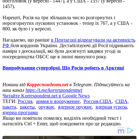
боєголовок (у вересні - 1447), а у США - 1357 (у вересні -
1457).
Нарешті, Росія на три збільшила число розгорнутих і
нерозгорнутих пускових установок - тепер їх 767, а у США -
800, як було і у вересні.
Нагадаємо, що раніше
в Пентагоні відреагували на активність
РФ
біля кордонів України. Дестабілізуючі дії Росії підривають
наміри з деескалації, які були досягнуті завдяки угоді за
посередництва ОБСЄ ще в липні минулого року.
Випробування суперзброї. Що Росія робить в Арктиці
Новини від
Корреспондент.net
в Telegram. Підписуйтесь на
наш канал
https://t.me/korrespondentnet
Читайте Korrespondent.net в Google News
ТЕГИ:
Россия
,
армия и вооружение
,
Россия-США
,
США
,
ракета
,
ракеты
,
оружие
,
ядерное оружие
,
ядерная угроза
,
ядерна програма
Якщо ви помітили помилку, виділіть необхідний текст і
натисніть Ctrl + Enter, щоб повідомити про це редакцію.