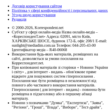
Договір користування сайтом
Політика у сфері конфіденційності і персональних даних
Угода щодо користування
Редакція
© 2000-2026, Korrespondent.net
Суб'єкт у сфері онлайн-медіа Назва онлайн-медіа –
«КореспонденТ.net» Адреса: 02091, місто Київ,
ХАРКІВСЬКЕ ШОСЕ, будинок 172-Б, офіс 208/1 E-mail:
sunlight@mediadim.com.ua
Телефон: 044-205-43-00
Ідентифікатор медіа – R40-06068
Використання будь-яких матеріалів, розміщених на
сайті, дозволяється за умови посилання на
Корреспондент.net.
При копіюванні матеріалів зі сторінки « Новини України
і світу» , для інтернет - видань - обов'язкове пряме
відкрите для пошукових систем гіперпосилання .
Посилання має бути розміщена в незалежності від
повного або часткового використання матеріалів.
Гіперпосилання ( для інтернет - видань) - повинна бути
розміщена в підзаголовку або в першому абзаці
матеріалу.
Новини з позначками "Думка", "Експертиза", "Заява",
"Регіони", "Гроші", "Влада", "Вибори", "Тест-драйв",