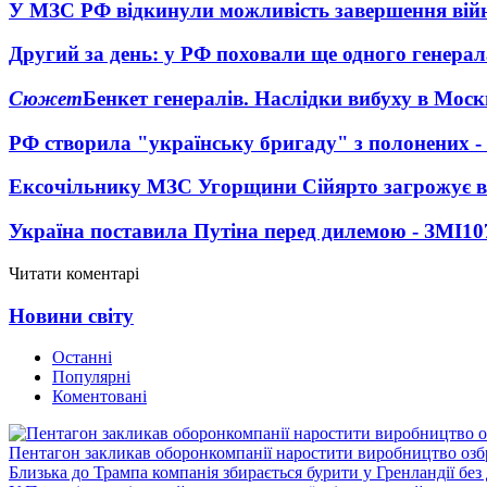
У МЗС РФ відкинули можливість завершення вій
Другий за день: у РФ поховали ще одного генерал
Сюжет
Бенкет генералів. Наслідки вибуху в Моск
РФ створила "українську бригаду" з полонених -
Ексочільнику МЗС Угорщини Сійярто загрожує в
Україна поставила Путіна перед дилемою - ЗМІ
10
Читати коментарі
Новини світу
Останні
Популярні
Коментовані
Пентагон закликав оборонкомпанії наростити виробництво озб
Близька до Трампа компанія збирається бурити у Гренландії без