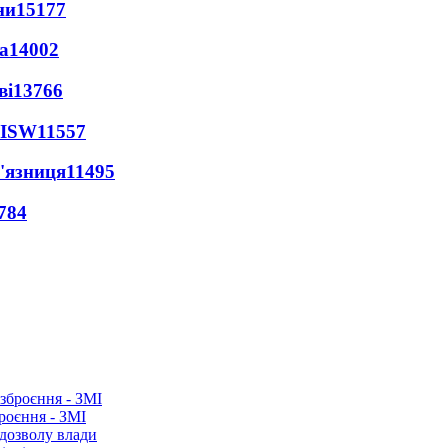
ни
15177
а
14002
ві
13766
 ISW
11557
'язниця
11495
784
роєння - ЗМІ
 дозволу влади