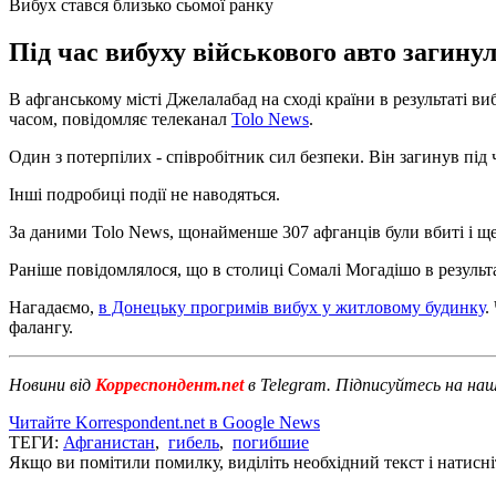
Вибух стався близько сьомої ранку
Під час вибуху військового авто загину
В афганському місті Джелалабад на сході країни в результаті 
часом, повідомляє телеканал
Tolo News
.
Один з потерпілих - співробітник сил безпеки. Він загинув під 
Інші подробиці події не наводяться.
За даними Tolo News, щонайменше 307 афганців були вбиті і ще 
Раніше повідомлялося, що в столиці Сомалі Могадішо в резуль
Нагадаємо,
в Донецьку прогримів вибух у житловому будинку
.
фалангу.
Новини від
Корреспондент.net
в Telegram. Підписуйтесь на на
Читайте Korrespondent.net в Google News
ТЕГИ:
Афганистан
,
гибель
,
погибшие
Якщо ви помітили помилку, виділіть необхідний текст і натисніт