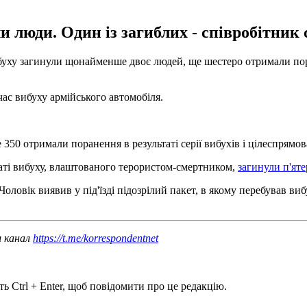
ли люди. Один із загиблих - співробітник
вибуху загинули щонайменше двоє людей, ще шестеро отримали по
час вибуху армійського автомобіля.
350 отримали поранення в результаті серії вибухів і цілеспрямова
таті вибуху, влаштованого терористом-смертником,
загинули п'ят
 Чоловік виявив у під'їзді підозрілий пакет, в якому перебував ви
ш канал
https://t.me/korrespondentnet
ь Ctrl + Enter, щоб повідомити про це редакцію.