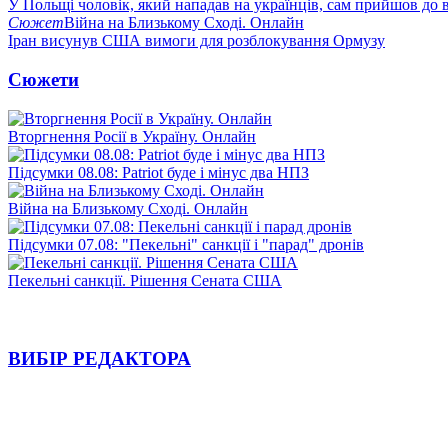
У Польщі чоловік, який нападав на українців, сам прийшов до в
Сюжет
Війна на Близькому Сході. Онлайн
Іран висунув США вимоги для розблокування Ормузу
Сюжети
Вторгнення Росії в Україну. Онлайн
Підсумки 08.08: Patriot буде і мінус два НПЗ
Війна на Близькому Сході. Онлайн
Підсумки 07.08: "Пекельні" санкції і "парад" дронів
Пекельні санкції. Рішення Сената США
ВИБІР РЕДАКТОРА