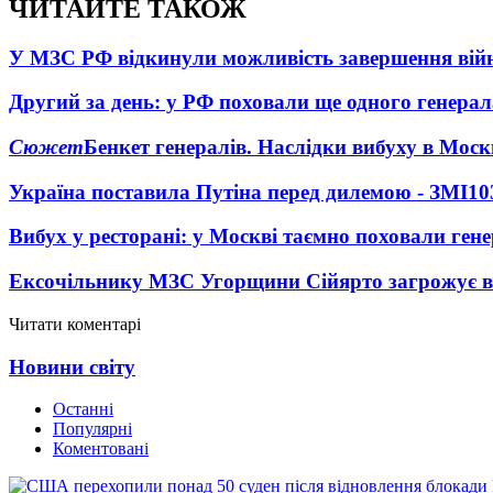
ЧИТАЙТЕ ТАКОЖ
У МЗС РФ відкинули можливість завершення вій
Другий за день: у РФ поховали ще одного генерал
Сюжет
Бенкет генералів. Наслідки вибуху в Моск
Україна поставила Путіна перед дилемою - ЗМІ
10
Вибух у ресторані: у Москві таємно поховали ген
Ексочільнику МЗС Угорщини Сійярто загрожує в
Читати коментарі
Новини світу
Останні
Популярні
Коментовані