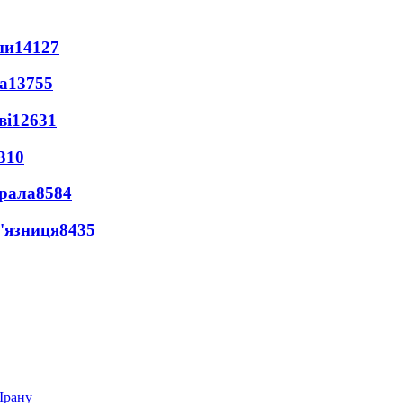
ни
14127
а
13755
ві
12631
310
ерала
8584
'язниця
8435