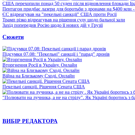
США перехопили понад 50 суден після відновлення блокади Ір
Пентагон придбає лазери для боротьби з дронами на $400 млн -
ЄС відреагував на "пекельні санкції" США проти Росії
Трамп різко відреагував на рішення суду щодо бальної зали
Захід попередив Росію щодо її нових дій у Грузії
Сюжети
Підсумки 07.08: "Пекельні" санкції і "парад" дронів
Вторгнення Росії в Україну. Онлайн
Війна на Близькому Сході. Онлайн
Пекельні санкції. Рішення Сената США
"Полювати на лучника, а не на стрілу". Як Україні боротись з 
ВИБІР РЕДАКТОРА