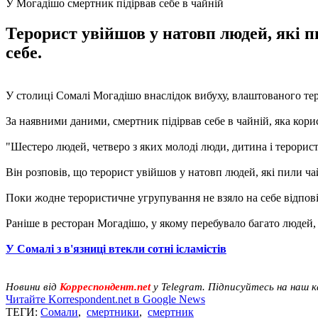
У Могадішо смертник підірвав себе в чайній
Терорист увійшов у натовп людей, які п
себе.
У столиці Сомалі Могадішо внаслідок вибуху, влаштованого теро
За наявними даними, смертник підірвав себе в чайній, яка кор
"Шестеро людей, четверо з яких молоді люди, дитина і терорист
Він розповів, що терорист увійшов у натовп людей, які пили ча
Поки жодне терористичне угрупування не взяло на себе відповід
Раніше в ресторан Могадішо, у якому перебувало багато людей
У Сомалі з в'язниці втекли сотні ісламістів
Новини від
Корреспондент.net
у Telegram. Підписуйтесь на наш 
Читайте Korrespondent.net в Google News
ТЕГИ:
Сомали
,
смертники
,
смертник