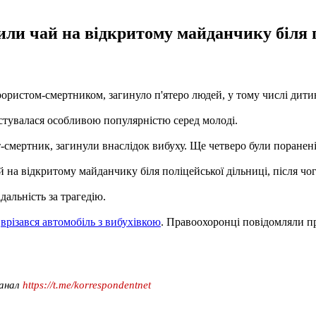
или чай на відкритому майданчику біля по
ристом-смертником, загинуло п'ятеро людей, у тому числі дитина
истувалася особливою популярністю серед молоді.
-смертник, загинули внаслідок вибуху. Ще четверо були поранені"
й на відкритому майданчику біля поліцейської дільниці, після чо
альність за трагедію.
,
врізався автомобіль з вибухівкою
. Правоохоронці повідомляли пр
канал
https://t.me/korrespondentnet