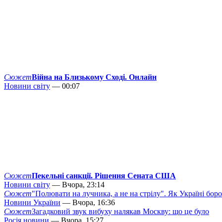
Сюжет
Війна на Близькому Сході. Онлайн
Новини світу
— 00:07
Сюжет
Пекельні санкції. Рішення Сената США
Новини світу
— Вчора, 23:14
Сюжет
"Полювати на лучника, а не на стрілу". Як Україні бор
Новини України
— Вчора, 16:36
Сюжет
Загадковий звук вибуху налякав Москву: що це було
Росія новини
— Вчора, 15:27