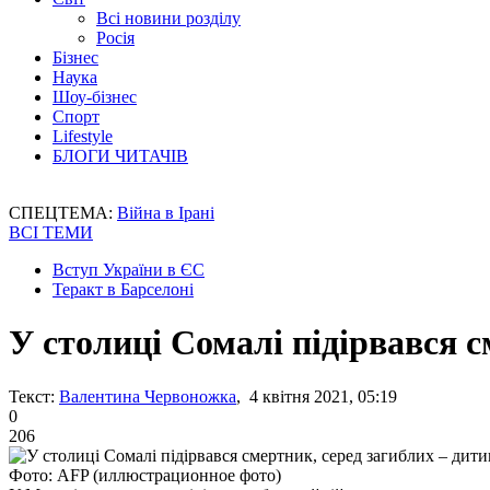
Всі новини розділу
Росія
Бізнес
Наука
Шоу-бізнес
Спорт
Lifestyle
БЛОГИ ЧИТАЧІВ
СПЕЦТЕМА:
Війна в Ірані
ВСІ ТЕМИ
Вступ України в ЄС
Теракт в Барселоні
У столиці Сомалі підірвався с
Текст:
Валентина Червоножка
, 4 квітня 2021, 05:19
0
206
Фото: AFP (иллюстрационное фото)