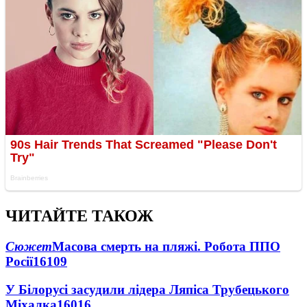
ЧИТАЙТЕ ТАКОЖ
Сюжет
Масова смерть на пляжі. Робота ППО
Росії
16109
У Білорусі засудили лідера Ляпіса Трубецького
Міхалка
16016