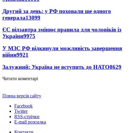
Другий за день: у РФ поховали ще одного
генерала
13099
ЄС відзавтра змінює правила для чоловіків із
України
9975
У МЗС РФ відкинули можливість завершення
війни
9921
Залужний: Україна не вступить до НАТО
8629
Читати коментарі
Повна версія сайту
Facebook
Twitter
RSS-стрічки
E-mail розсилка
Контакти