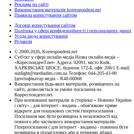
Реклама на сайті
Використання матеріалів korrespondent.net
Правила користування сайтом
Договір користування сайтом
Політика у сфері конфіденційності і персональних даних
Угода щодо користування
Редакція
© 2000-2026, Korrespondent.net
Суб'єкт у сфері онлайн-медіа Назва онлайн-медіа –
«КореспонденТ.net» Адреса: 02091, місто Київ,
ХАРКІВСЬКЕ ШОСЕ, будинок 172-Б, офіс 208/1 E-mail:
sunlight@mediadim.com.ua
Телефон: 044-205-43-00
Ідентифікатор медіа – R40-06068
Використання будь-яких матеріалів, розміщених на
сайті, дозволяється за умови посилання на
Корреспондент.net.
При копіюванні матеріалів зі сторінки « Новини України
і світу» , для інтернет - видань - обов'язкове пряме
відкрите для пошукових систем гіперпосилання .
Посилання має бути розміщена в незалежності від
повного або часткового використання матеріалів.
Гіперпосилання ( для інтернет - видань) - повинна бути
розміщена в підзаголовку або в першому абзаці