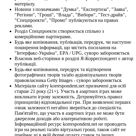
матеріалу.
Новини з позначками "Думка", "Експертиза", "Заява",
"Регіони", "Гроші", "Влада", "Вибори", "Тест-драйв",
"Спецпроекти", "Промо" публікуються на правах
реклами.
Розділ Спецпроекти створюється спільно з
комерційними партнерами.
Будь яке копіювання, публікація, передрук, чи наступне
поширення інформації, що містить посилання на
"Інтерфакс-Україна", EPA / UPG, суворо забороняється.
Власник веб-сторінки в розділі Я-Корреспондент є автор
публікації.
Будь-яке копіювання, передрук та відтворення
фотографічних творів та/або аудіовізуальних творів
правовласника Getty Images - суворо забороняється.
Матеріали сайту korrespondent.net призначені для осіб
старше 21 року (21+). Участь в азартних іграх може
викликати ігрову залежність. Дотримуйтесь правил
(принципів) відповідальної гри. При виявленні перших
ознак залежності негайно зверніться до спеціаліста.
Пам'ятайте, що участь в азартних іграх не може бути
джерелом доходів або альтернативою роботі.
Інформаційний ресурс korrespondent.net не проводить
ігри на реальні та/або віртуальні гроші, також сайт не
приймає ні в якій формі оплату ставок та інших