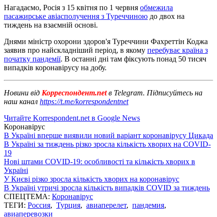
Нагадаємо, Росія з 15 квітня по 1 червня
обмежила
пасажирське авіасполучення з Туреччиною
до двох на
тиждень на взаємній основі.
Днями міністр охорони здоров'я Туреччини Фахреттін Коджа
заявив про найскладніший період, в якому
перебуває країна з
початку пандемії
. В останні дні там фіксують понад 50 тисяч
випадків коронавірусу на добу.
Новини від
Корреспондент.net
в Telegram. Підписуйтесь на
наш канал
https://t.me/korrespondentnet
Читайте Korrespondent.net в Google News
Коронавірус
В Україні вперше виявили новий варіант коронавірусу Цикада
В Україні за тиждень різко зросла кількість хворих на COVID-
19
Нові штами COVID-19: особливості та кількість хворих в
Україні
У Києві різко зросла кількість хворих на коронавірус
В Україні утричі зросла кількість випадків COVID за тиждень
СПЕЦТЕМА:
Коронавірус
ТЕГИ:
Россия
,
Турция
,
авиаперелет
,
пандемия
,
авиаперевозки