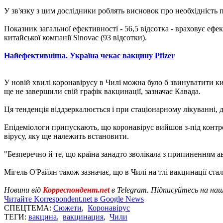
У зв'язку з цим дослідники роблять висновок про необхідність
Показник загальної ефективності - 56,5 відсотка - враховує ефек
китайської компанії Sinovac (93 відсотки).
Найефективніша. Україна чекає вакцину Pfizer
У новій хвилі коронавірусу в Чилі можна було б звинуватити кит
ще не завершили свій графік вакцинації, зазначає Кавада.
Ця тенденція віддзеркалюється і при стаціонарному лікуванні, д
Епідеміологи припускають, що коронавірус вийшов з-під контро
вірусу, яку ще належить встановити.
"Безперечно й те, що країна занадто зволікала з припиненням ав
Мігель О'Райян також зазначає, що в Чилі на тлі вакцинації с
Новини від
Корреспондент.net
в Telegram. Підписуйтесь на на
Читайте Korrespondent.net в Google News
СПЕЦТЕМА:
Сюжети
,
Коронавірус
ТЕГИ:
вакцина
,
вакцинация
,
Чили