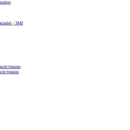
країни
раїні - ЗМІ
балістикою