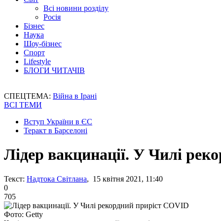
Всі новини розділу
Росія
Бізнес
Наука
Шоу-бізнес
Спорт
Lifestyle
БЛОГИ ЧИТАЧІВ
СПЕЦТЕМА:
Війна в Ірані
ВСІ ТЕМИ
Вступ України в ЄС
Теракт в Барселоні
Лідер вакцинації. У Чилі ре
Текст:
Надтока Світлана
, 15 квітня 2021, 11:40
0
705
Фото: Getty