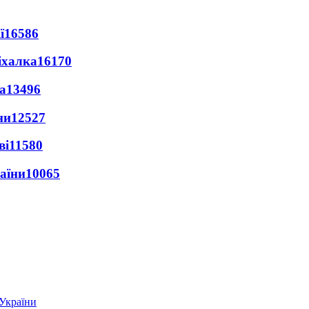
ї
16586
іхалка
16170
а
13496
ни
12527
ві
11580
раїни
10065