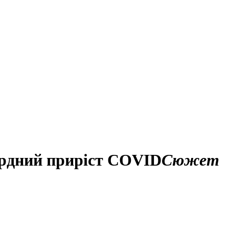
кордний приріст COVID
Сюжет