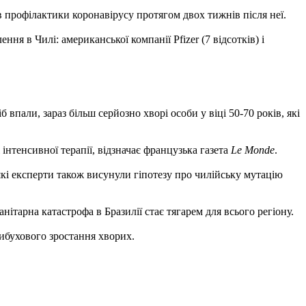
в профілактики коронавірусу протягом двох тижнів після неї.
ня в Чилі: американської компанії Pfizer (7 відсотків) і
впали, зараз більш серйозно хворі особи у віці 50-70 років, які
інтенсивної терапії, відзначає французька газета
Le Monde
.
кі експерти також висунули гіпотезу про чилійську мутацію
нітарна катастрофа в Бразилії стає тягарем для всього регіону.
вибухового зростання хворих.