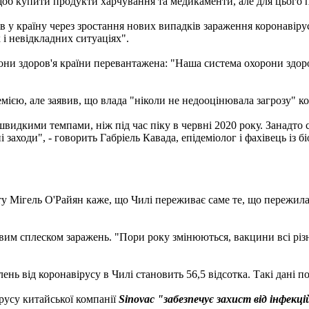
об купити продукти харчування та медикаменти, але для цього п
ців у країну через зростання нових випадків зараження коронавір
і невідкладних ситуаціях".
они здоров'я країни перевантажена: "Наша система охорони здо
мією, але заявив, що влада "ніколи не недооцінювала загрозу" ко
 швидкими темпами, ніж під час піку в червні 2020 року. Занадт
заходи", - говорить Габріель Кавада, епідеміолог і фахівець із б
ту Мігель О'Райян каже, що Чилі переживає саме те, що пережила 
вим сплеском заражень. "Пори року змінюються, вакцини всі різні
ь від коронавірусу в Чилі становить 56,5 відсотка. Такі дані п
русу китайської компанії
Sinovac "забезпечує захист від інфекці