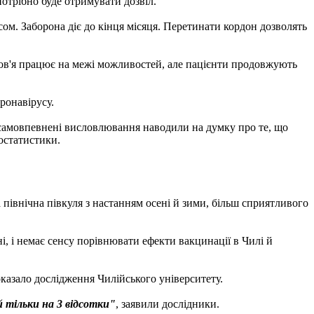
отрібно буде отримувати дозвіл.
усом. Заборона діє до кінця місяця. Перетинати кордон дозволять
ров'я працює на межі можливостей, але пацієнти продовжують
ронавірусу.
о самовпевнені висловлювання наводили на думку про те, що
іостатистики.
північна півкуля з настанням осені й зими, більш сприятливого
, і немає сенсу порівнювати ефекти вакцинації в Чилі й
оказало дослідження Чилійського університету.
й тільки на 3 відсотки"
, заявили дослідники.