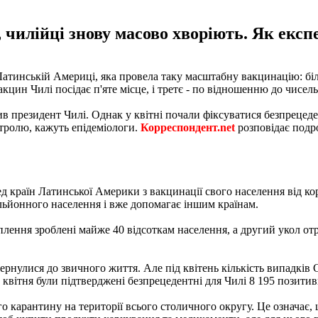
чилійці знову масово хворіють. Як експ
Латинській Америці, яка провела таку масштабну вакцинацію: бі
кцин Чилі посідає п'яте місце, і третє - по відношенню до чисел
 президент Чилі. Однак у квітні почали фіксуватися безпрецеден
нтролю, кажуть епідеміологи.
Корреспондент.net
розповідає подр
д країн Латинської Америки з вакцинації свого населення від кор
ільйонного населення і вже допомагає іншим країнам.
ення зроблені майже 40 відсоткам населення, а другий укол отри
ернулися до звичного життя. Але під квітень кількість випадків
о квітня були підтверджені безпрецедентні для Чилі 8 195 позити
о карантину на території всього столичного округу. Це означає,