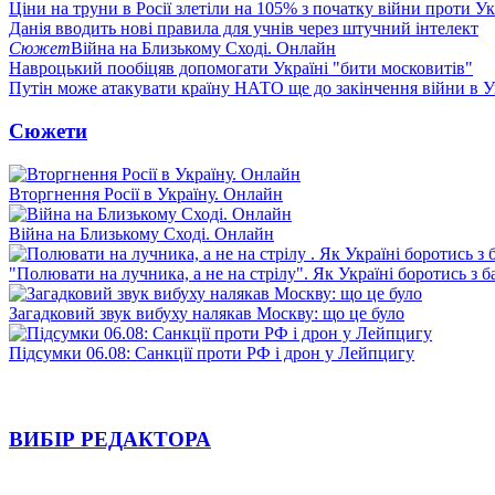
Ціни на труни в Росії злетіли на 105% з початку війни проти У
Данія вводить нові правила для учнів через штучний інтелект
Сюжет
Війна на Близькому Сході. Онлайн
Навроцький пообіцяв допомогати Україні "бити московитів"
Путін може атакувати країну НАТО ще до закінчення війни в Ук
Сюжети
Вторгнення Росії в Україну. Онлайн
Війна на Близькому Сході. Онлайн
"Полювати на лучника, а не на стрілу". Як Україні боротись з 
Загадковий звук вибуху налякав Москву: що це було
Підсумки 06.08: Санкції проти РФ і дрон у Лейпцигу
ВИБІР РЕДАКТОРА