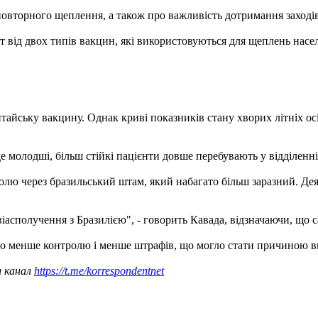
 повторного щеплення, а також про важливість дотримання заході
т від двох типів вакцин, які використовуються для щеплень населен
айську вакцину. Однак криві показників стану хворих літніх осіб 
е молодші, більш стійкі пацієнти довше перебувають у відділенні 
лю через бразильський штам, який набагато більш заразний. Дея
іасполучення з Бразилією", - говорить Кавада, відзначаючи, що са
тало менше контролю і менше штрафів, що могло стати причиною 
ш канал
https://t.me/korrespondentnet