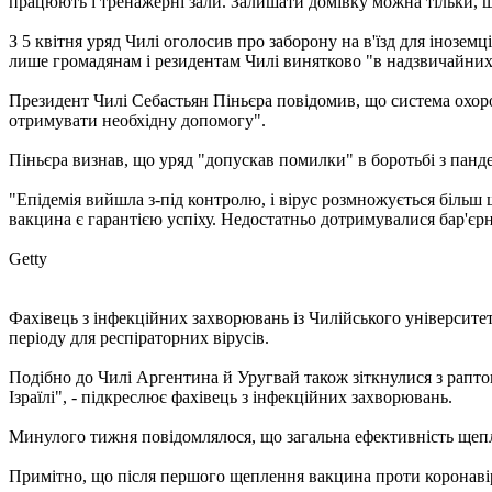
працюють і тренажерні зали. Залишати домівку можна тільки, щ
З 5 квітня уряд Чилі оголосив про заборону на в'їзд для інозем
лише громадянам і резидентам Чилі винятково "в надзвичайних 
Президент Чилі Себастьян Піньєра повідомив, що система охор
отримувати необхідну допомогу".
Піньєра визнав, що уряд "допускав помилки" в боротьбі з панде
"Епідемія вийшла з-під контролю, і вірус розмножується більш
вакцина є гарантією успіху. Недостатньо дотримувалися бар'єрні 
Getty
Фахівець з інфекційних захворювань із Чилійського університе
періоду для респіраторних вірусів.
Подібно до Чилі Аргентина й Уругвай також зіткнулися з рапто
Ізраїлі", - підкреслює фахівець з інфекційних захворювань.
Минулого тижня повідомлялося, що загальна ефективність щеплен
Примітно, що після першого щеплення вакцина проти коронаві