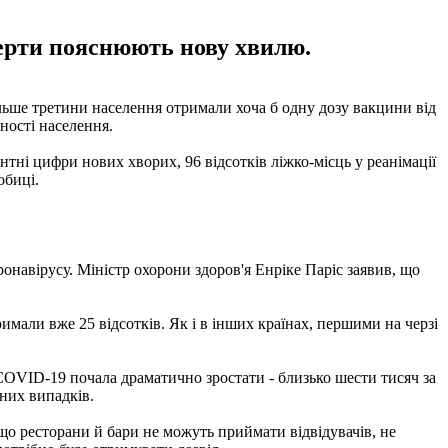
ерти пояснюють нову хвилю.
льше третини населення отримали хоча б одну дозу вакцини від
ьності населення.
тні цифри нових хворих, 96 відсотків ліжко-місць у реанімації
обиці.
онавірусу. Міністр охорони здоров'я Енріке Паріс заявив, що
мали вже 25 відсотків. Як і в інших країнах, першими на черзі
 COVID-19 почала драматично зростати - близько шести тисяч за
вних випадків.
 що ресторани й бари не можуть приймати відвідувачів, не