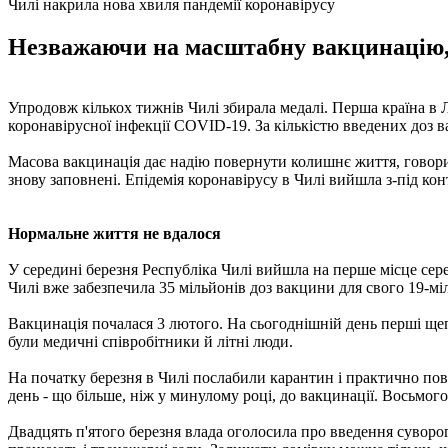
Чилі накрила нова хвиля пандемії коронавірусу
Незважаючи на масштабну вакцинацію, 
Упродовж кількох тижнів Чилі збирала медалі. Перша країна в 
коронавірусної інфекції COVID-19. За кількістю введених доз ва
Масова вакцинація дає надію повернути колишнє життя, говорив
знову заповнені. Епідемія коронавірусу в Чилі вийшла з-під ко
Нормальне життя не вдалося
У середині березня Республіка Чилі вийшла на перше місце сере
Чилі вже забезпечила 35 мільйонів доз вакцини для свого 19-м
Вакцинація почалася 3 лютого. На сьогоднішній день перші щепл
були медичні співробітники й літні люди.
На початку березня в Чилі послабили карантин і практично пов
день - що більше, ніж у минулому році, до вакцинації. Восьмог
Двадцять п'ятого березня влада оголосила про введення суворог