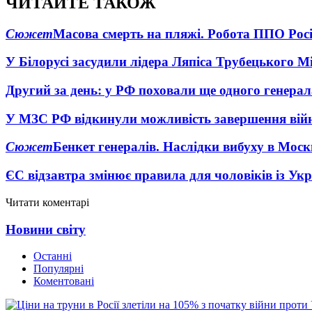
ЧИТАЙТЕ ТАКОЖ
Сюжет
Масова смерть на пляжі. Робота ППО Росі
У Білорусі засудили лідера Ляпіса Трубецького М
Другий за день: у РФ поховали ще одного генерал
У МЗС РФ відкинули можливість завершення вій
Сюжет
Бенкет генералів. Наслідки вибуху в Моск
ЄС відзавтра змінює правила для чоловіків із Ук
Читати коментарі
Новини світу
Останні
Популярні
Коментовані