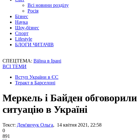
Всі новини розділу
Росія
Бізнес
Наука
Шоу-бізнес
Спорт
Lifestyle
БЛОГИ ЧИТАЧІВ
СПЕЦТЕМА:
Війна в Ірані
ВСІ ТЕМИ
Вступ України в ЄС
Теракт в Барселоні
Меркель і Байден обговорили
ситуацію в Україні
Текст:
Дем'янчук Ольга
, 14 квітня 2021, 22:58
0
891