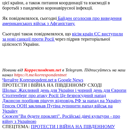
цієї країни, а також питання координації та взаємодії в
боротьбі з пандемією коронавірусної інфекції.
Як повідомлялося, сьогодні
Байден оголосив про виведення
американських військ з Афганістану.
Сьогодні також повідомлялося, що
вісім країн ЄС виступили
за нові санкції проти Росії
через підрив територіальної
цілісності України.
Новини від
Корреспондент.net
в Telegram. Підписуйтесь на наш
канал
https://t.me/korrespondentnet
Читайте Korrespondent.net в Google News
ПРОТЕСТИ І ВІЙНА НА ПІВДЕННОМУ СХОДІ
Шольц: Жахливий день для України і чорний день для Європи
Столтенберг про атаку Росії: Це безрозсудний напад
Джонсон пообіцяв рішучу відповідь РФ за напад на Україну
Генсек ООН закликав Путіна зупинити напад військ на
Україну
Сюжет
"Ви будете прокляті". Російські діячі культури - про
війну з Україною
СПЕЦТЕМА:
ПРОТЕСТИ І ВІЙНА НА ПІВДЕННОМУ