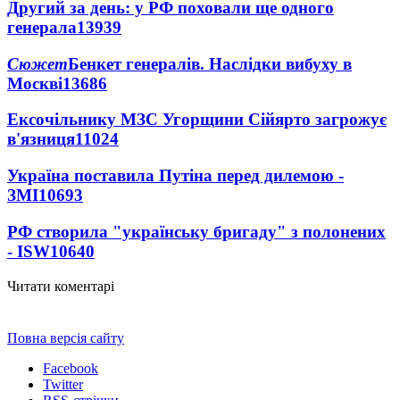
Другий за день: у РФ поховали ще одного
генерала
13939
Сюжет
Бенкет генералів. Наслідки вибуху в
Москві
13686
Ексочільнику МЗС Угорщини Сійярто загрожує
в'язниця
11024
Україна поставила Путіна перед дилемою -
ЗМІ
10693
РФ створила "українську бригаду" з полонених
- ISW
10640
Читати коментарі
Повна версія сайту
Facebook
Twitter