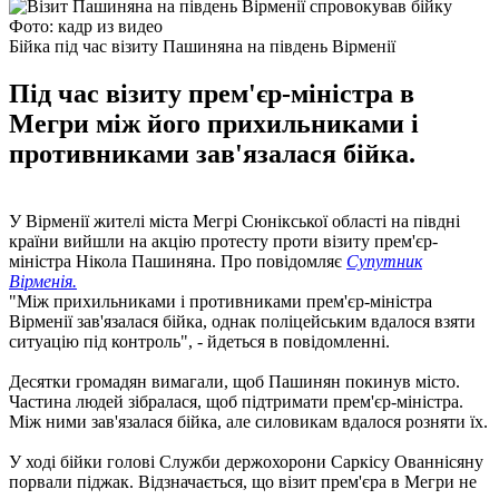
Фото: кадр из видео
Бійка під час візиту Пашиняна на південь Вірменії
Під час візиту прем'єр-міністра в
Мегри між його прихильниками і
противниками зав'язалася бійка.
У Вірменії жителі міста Мегрі Сюнікської області на півдні
країни вийшли на акцію протесту проти візиту прем'єр-
міністра Нікола Пашиняна. Про повідомляє
Супутник
Вірменія.
"Між прихильниками і противниками прем'єр-міністра
Вірменії зав'язалася бійка, однак поліцейським вдалося взяти
ситуацію під контроль", - йдеться в повідомленні.
Десятки громадян вимагали, щоб Пашинян покинув місто.
Частина людей зібралася, щоб підтримати прем'єр-міністра.
Між ними зав'язалася бійка, але силовикам вдалося розняти їх.
У ході бійки голові Служби держохорони Саркісу Ованнісяну
порвали піджак. Відзначається, що візит прем'єра в Мегри не