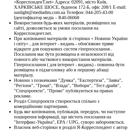
«КореспонденТ.net» Адреса: 02091, місто Київ,
ХАРКІВСЬКЕ ШОСЕ, будинок 172-Б, офіс 208/1 E-mail:
sunlight@mediadim.com.ua
Телефон: 044-205-43-00
Ідентифікатор медіа – R40-06068
Використання будь-яких матеріалів, розміщених на
сайті, дозволяється за умови посилання на
Корреспондент.net.
При копіюванні матеріалів зі сторінки « Новини України
і світу» , для інтернет - видань - обов'язкове пряме
відкрите для пошукових систем гіперпосилання .
Посилання має бути розміщена в незалежності від
повного або часткового використання матеріалів.
Гіперпосилання ( для інтернет - видань) - повинна бути
розміщена в підзаголовку або в першому абзаці
матеріалу.
Новини з позначками "Думка", "Експертиза", "Заява",
"Регіони", "Гроші", "Влада", "Вибори", "Тест-драйв",
"Спецпроекти", "Промо" публікуються на правах
реклами.
Розділ Спецпроекти створюється спільно з
комерційними партнерами.
Будь яке копіювання, публікація, передрук, чи наступне
поширення інформації, що містить посилання на
"Інтерфакс-Україна", EPA / UPG, суворо забороняється.
Власник веб-сторінки в розділі Я-Корреспондент є автор