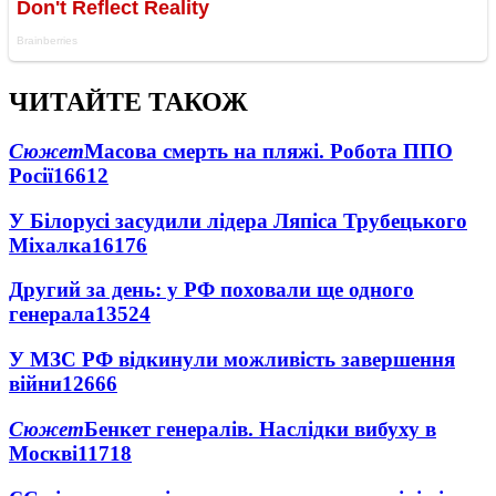
ЧИТАЙТЕ ТАКОЖ
Сюжет
Масова смерть на пляжі. Робота ППО
Росії
16612
У Білорусі засудили лідера Ляпіса Трубецького
Міхалка
16176
Другий за день: у РФ поховали ще одного
генерала
13524
У МЗС РФ відкинули можливість завершення
війни
12666
Сюжет
Бенкет генералів. Наслідки вибуху в
Москві
11718