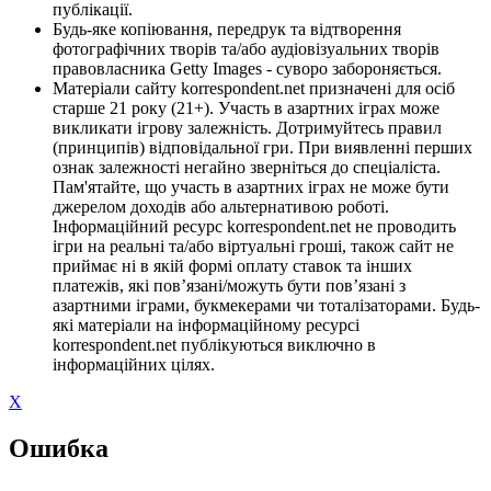
публікації.
Будь-яке копіювання, передрук та відтворення
фотографічних творів та/або аудіовізуальних творів
правовласника Getty Images - суворо забороняється.
Матеріали сайту korrespondent.net призначені для осіб
старше 21 року (21+). Участь в азартних іграх може
викликати ігрову залежність. Дотримуйтесь правил
(принципів) відповідальної гри. При виявленні перших
ознак залежності негайно зверніться до спеціаліста.
Пам'ятайте, що участь в азартних іграх не може бути
джерелом доходів або альтернативою роботі.
Інформаційний ресурс korrespondent.net не проводить
ігри на реальні та/або віртуальні гроші, також сайт не
приймає ні в якій формі оплату ставок та інших
платежів, які пов’язані/можуть бути пов’язані з
азартними іграми, букмекерами чи тоталізаторами. Будь-
які матеріали на інформаційному ресурсі
korrespondent.net публікуються виключно в
інформаційних цілях.
X
Ошибка