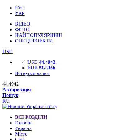
РУС
УКР
ВІДЕО
ФОТО
НАЙПОПУЛЯРНІШІ
СПЕЦПРОЕКТИ
USD
USD
44.4942
EUR
51.3366
Всі курси валют
44.4942
Авторизація
Пошук
RU
ВСІ РОЗДІЛИ
Головна
Україна
Місто
Світ