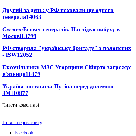
Другий за день: у РФ поховали ще одного
генерала
14063
Сюжет
Бенкет генералів. Наслідки вибуху в
Москві
13799
РФ створила "українську бригаду" з полонених
- ISW
12052
Ексочільнику МЗС Угорщини Сійярто загрожує
в'язниця
11879
Україна поставила Путіна перед дилемою -
ЗМІ
10877
Читати коментарі
Повна версія сайту
Facebook