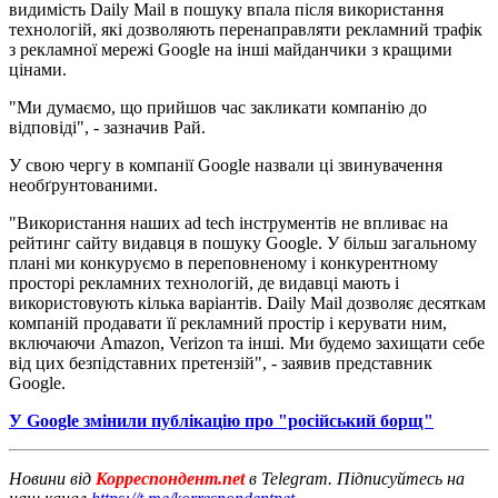
видимість Daily Mail в пошуку впала після використання
технологій, які дозволяють перенаправляти рекламний трафік
з рекламної мережі Google на інші майданчики з кращими
цінами.
"Ми думаємо, що прийшов час закликати компанію до
відповіді", - зазначив Рай.
У свою чергу в компанії Google назвали ці звинувачення
необґрунтованими.
"Використання наших ad tech інструментів не впливає на
рейтинг сайту видавця в пошуку Google. У більш загальному
плані ми конкуруємо в переповненому і конкурентному
просторі рекламних технологій, де видавці мають і
використовують кілька варіантів. Daily Mail дозволяє десяткам
компаній продавати її рекламний простір і керувати ним,
включаючи Amazon, Verizon та інші. Ми будемо захищати себе
від цих безпідставних претензій", - заявив представник
Google.
У Google змінили публікацію про "російський борщ"
Новини від
Корреспондент.net
в Telegram. Підписуйтесь на