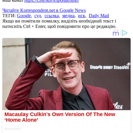
наш канал
https://t.me/korrespondentnet
Читайте Korrespondent.net в Google News
ТЕГИ:
Google
,
суд
,
ссылка
,
медиа
,
иск
,
Daily Mail
Якщо ви помітили помилку, виділіть необхідний текст і
натисніть Ctrl + Enter, щоб повідомити про це редакцію.