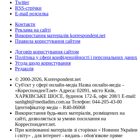
Twitter
RSS-стрічки
E-mail розсилка
Контакти
Реклама на сайті
Використання матеріалів korrespondent.net
Правила користування сайтом
Договір користування сайтом
Політика у сфері конфіденційності і персональних даних
Угода щодо користування
Редакція
© 2000-2026, Korrespondent.net
Суб'єкт у сфері онлайн-медіа Назва онлайн-медіа –
«КореспонденТ.net» Адреса: 02091, місто Київ,
ХАРКІВСЬКЕ ШОСЕ, будинок 172-Б, офіс 208/1 E-mail:
sunlight@mediadim.com.ua
Телефон: 044-205-43-00
Ідентифікатор медіа – R40-06068
Використання будь-яких матеріалів, розміщених на
сайті, дозволяється за умови посилання на
Корреспондент.net.
При копіюванні матеріалів зі сторінки « Новини України
і світу» , для інтернет - видань - обов'язкове пряме