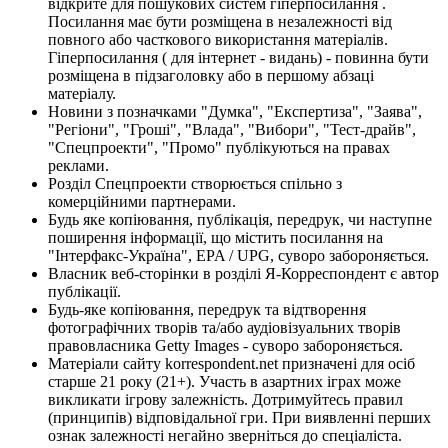
відкрите для пошукових систем гіперпосилання .
Посилання має бути розміщена в незалежності від
повного або часткового використання матеріалів.
Гіперпосилання ( для інтернет - видань) - повинна бути
розміщена в підзаголовку або в першому абзаці
матеріалу.
Новини з позначками "Думка", "Експертиза", "Заява",
"Регіони", "Гроші", "Влада", "Вибори", "Тест-драйв",
"Спецпроекти", "Промо" публікуються на правах
реклами.
Розділ Спецпроекти створюється спільно з
комерційними партнерами.
Будь яке копіювання, публікація, передрук, чи наступне
поширення інформації, що містить посилання на
"Інтерфакс-Україна", EPA / UPG, суворо забороняється.
Власник веб-сторінки в розділі Я-Корреспондент є автор
публікації.
Будь-яке копіювання, передрук та відтворення
фотографічних творів та/або аудіовізуальних творів
правовласника Getty Images - суворо забороняється.
Матеріали сайту korrespondent.net призначені для осіб
старше 21 року (21+). Участь в азартних іграх може
викликати ігрову залежність. Дотримуйтесь правил
(принципів) відповідальної гри. При виявленні перших
ознак залежності негайно зверніться до спеціаліста.