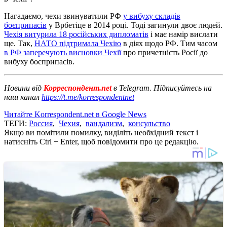
Нагадаємо, чехи звинуватили РФ
у вибуху складів
боєприпасів
у Врбетіце в 2014 році. Тоді загинули двоє людей.
Чехія витурила 18 російських дипломатів
і має намір вислати
ще. Так,
НАТО підтримала Чехію
в діях щодо РФ. Тим часом
в РФ заперечують висновки Чехії
про причетність Росії до
вибуху боєприпасів.
Новини від
Корреспондент.net
в Telegram. Підписуйтесь на
наш канал
https://t.me/korrespondentnet
Читайте Korrespondent.net в Google News
ТЕГИ:
Россия
,
Чехия
,
вандализм
,
консульство
Якщо ви помітили помилку, виділіть необхідний текст і
натисніть Ctrl + Enter, щоб повідомити про це редакцію.