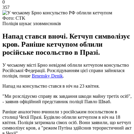
0
357
Фото: CTK
Поліція шукає зловмисників
Напад стався вночі. Кетчуп символізує
кров. Раніше кетчупом облили
російське посольство в Празі.
У чеському місті Брно невідомі облили кетчупом консульство
Російської Федерації. Розслідуванням цієї справи зайнялася
поліція, пише
Brnensky Denik
.
Напад на консульство стався в ніч на 23 квітня.
"Ми розслідуємо справу як завдання шкоди майну третіх осіб",
- заявив офіційний представник поліції Павло Шваб.
Раніше аналогічно вчинили з російським посольством в
столиці Чехії Празі. Будівлю облили кетчупом в ніч на 18
квітня. Поліція затримала сімох осіб. Вони заявили, що кетчуп
символізує кров, а "режим Путіна здійснив терористичний акт
в Чехії".