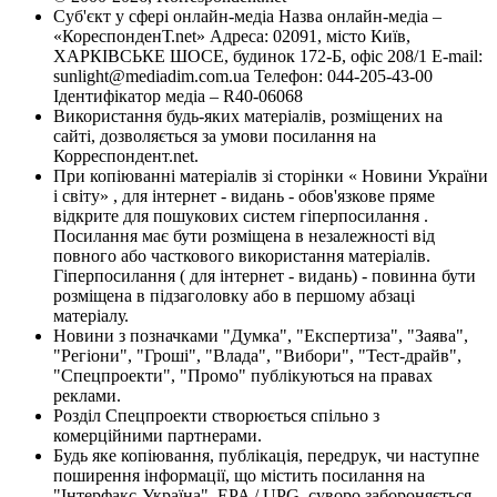
Суб'єкт у сфері онлайн-медіа Назва онлайн-медіа –
«КореспонденТ.net» Адреса: 02091, місто Київ,
ХАРКІВСЬКЕ ШОСЕ, будинок 172-Б, офіс 208/1 E-mail:
sunlight@mediadim.com.ua
Телефон: 044-205-43-00
Ідентифікатор медіа – R40-06068
Використання будь-яких матеріалів, розміщених на
сайті, дозволяється за умови посилання на
Корреспондент.net.
При копіюванні матеріалів зі сторінки « Новини України
і світу» , для інтернет - видань - обов'язкове пряме
відкрите для пошукових систем гіперпосилання .
Посилання має бути розміщена в незалежності від
повного або часткового використання матеріалів.
Гіперпосилання ( для інтернет - видань) - повинна бути
розміщена в підзаголовку або в першому абзаці
матеріалу.
Новини з позначками "Думка", "Експертиза", "Заява",
"Регіони", "Гроші", "Влада", "Вибори", "Тест-драйв",
"Спецпроекти", "Промо" публікуються на правах
реклами.
Розділ Спецпроекти створюється спільно з
комерційними партнерами.
Будь яке копіювання, публікація, передрук, чи наступне
поширення інформації, що містить посилання на
"Інтерфакс-Україна", EPA / UPG, суворо забороняється.