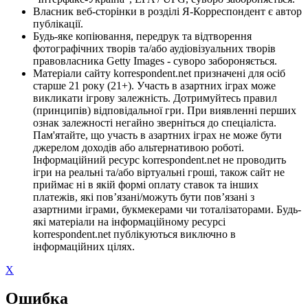
Власник веб-сторінки в розділі Я-Корреспондент є автор
публікації.
Будь-яке копіювання, передрук та відтворення
фотографічних творів та/або аудіовізуальних творів
правовласника Getty Images - суворо забороняється.
Матеріали сайту korrespondent.net призначені для осіб
старше 21 року (21+). Участь в азартних іграх може
викликати ігрову залежність. Дотримуйтесь правил
(принципів) відповідальної гри. При виявленні перших
ознак залежності негайно зверніться до спеціаліста.
Пам'ятайте, що участь в азартних іграх не може бути
джерелом доходів або альтернативою роботі.
Інформаційний ресурс korrespondent.net не проводить
ігри на реальні та/або віртуальні гроші, також сайт не
приймає ні в якій формі оплату ставок та інших
платежів, які пов’язані/можуть бути пов’язані з
азартними іграми, букмекерами чи тоталізаторами. Будь-
які матеріали на інформаційному ресурсі
korrespondent.net публікуються виключно в
інформаційних цілях.
X
Ошибка