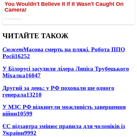
ЧИТАЙТЕ ТАКОЖ
Сюжет
Масова смерть на пляжі. Робота ППО
Росії
16252
У Білорусі засудили лідера Ляпіса Трубецького
Міхалка
16047
Другий за день: у РФ поховали ще одного
генерала
13210
У МЗС РФ відкинули можливість завершення
війни
10599
ЄС відзавтра змінює правила для чоловіків із
України
9992