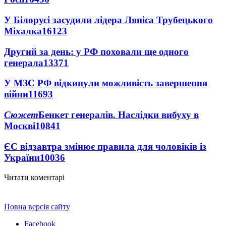
У Білорусі засудили лідера Ляпіса Трубецького
Міхалка
16123
Другий за день: у РФ поховали ще одного
генерала
13371
У МЗС РФ відкинули можливість завершення
війни
11693
Сюжет
Бенкет генералів. Наслідки вибуху в
Москві
10841
ЄС відзавтра змінює правила для чоловіків із
України
10036
Читати коментарі
Повна версія сайту
Facebook