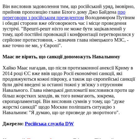
Він висловив задоволення тим, що російський уряд, імовірно,
прийняв пропозицію глави Білого дому Джо Байдена
про
переговори з російським президентом
Володимиром Путіним
і обидві сторони вже обговорюють час і місце проведення
зустрічі. "Врешті-решт ніхто не може бути зацікавлений у
тому, щоб постійні провокації і конфронтації перетворилися у
серйозне протистояння, - зазначив глава німецького МЗС, -
вже точно не ми, у Європі".
Маас не вірить, що санкції допоможуть Навальному
Хайко Маас нагадав, що після протизаконної анексії Криму в
2014 році ЄС вже ввів щодо Росії економічні санкції, які
продовжуються кожні півроку, а також що європейські санкції
були двічі введені за останні тижні у зв'язку з отруєнням
Навального. Глава німецької дипломатії висловився проти ще
більш жорстких заходів, як того вимагають, зокрема,
європарламентарі. Він висловив сумнів у тому, що "дуже
жорсткі санкції" щодо Москви поліпшать ситуацію з
Навальним: "Я думаю, що це призведе до зворотного".
Джерело:
Російська служба DW