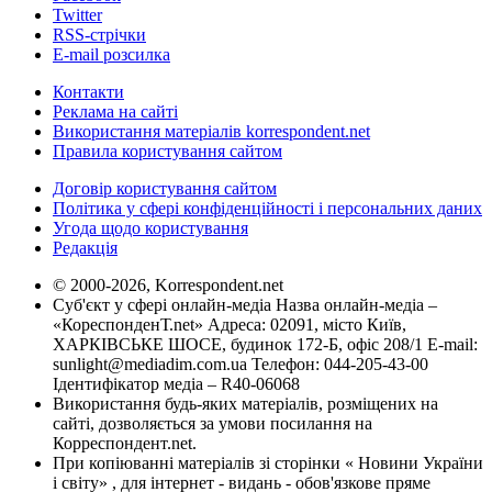
Twitter
RSS-стрічки
E-mail розсилка
Контакти
Реклама на сайті
Використання матеріалів korrespondent.net
Правила користування сайтом
Договір користування сайтом
Політика у сфері конфіденційності і персональних даних
Угода щодо користування
Редакція
© 2000-2026, Korrespondent.net
Суб'єкт у сфері онлайн-медіа Назва онлайн-медіа –
«КореспонденТ.net» Адреса: 02091, місто Київ,
ХАРКІВСЬКЕ ШОСЕ, будинок 172-Б, офіс 208/1 E-mail:
sunlight@mediadim.com.ua
Телефон: 044-205-43-00
Ідентифікатор медіа – R40-06068
Використання будь-яких матеріалів, розміщених на
сайті, дозволяється за умови посилання на
Корреспондент.net.
При копіюванні матеріалів зі сторінки « Новини України
і світу» , для інтернет - видань - обов'язкове пряме