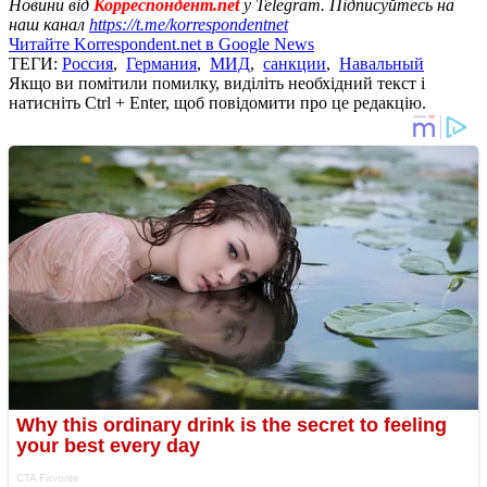
Новини від
Корреспондент.net
у Telegram. Підписуйтесь на
наш канал
https://t.me/korrespondentnet
Читайте Korrespondent.net в Google News
ТЕГИ:
Россия
,
Германия
,
МИД
,
санкции
,
Навальный
Якщо ви помітили помилку, виділіть необхідний текст і
натисніть Ctrl + Enter, щоб повідомити про це редакцію.