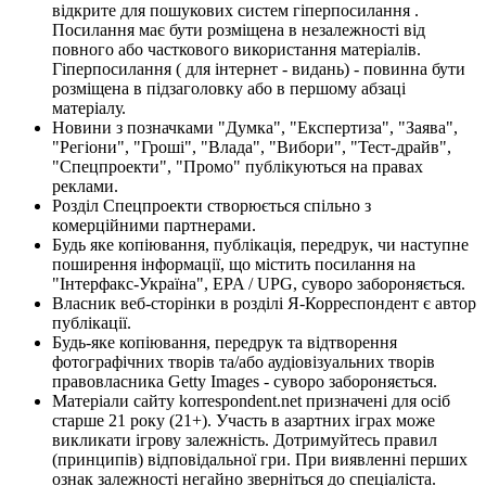
відкрите для пошукових систем гіперпосилання .
Посилання має бути розміщена в незалежності від
повного або часткового використання матеріалів.
Гіперпосилання ( для інтернет - видань) - повинна бути
розміщена в підзаголовку або в першому абзаці
матеріалу.
Новини з позначками "Думка", "Експертиза", "Заява",
"Регіони", "Гроші", "Влада", "Вибори", "Тест-драйв",
"Спецпроекти", "Промо" публікуються на правах
реклами.
Розділ Спецпроекти створюється спільно з
комерційними партнерами.
Будь яке копіювання, публікація, передрук, чи наступне
поширення інформації, що містить посилання на
"Інтерфакс-Україна", EPA / UPG, суворо забороняється.
Власник веб-сторінки в розділі Я-Корреспондент є автор
публікації.
Будь-яке копіювання, передрук та відтворення
фотографічних творів та/або аудіовізуальних творів
правовласника Getty Images - суворо забороняється.
Матеріали сайту korrespondent.net призначені для осіб
старше 21 року (21+). Участь в азартних іграх може
викликати ігрову залежність. Дотримуйтесь правил
(принципів) відповідальної гри. При виявленні перших
ознак залежності негайно зверніться до спеціаліста.