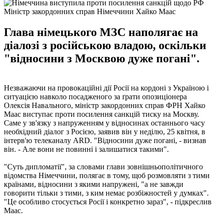
Міністр закордонних справ Німеччини Хайко Маас
Глава німецького МЗС наполягає на
діалозі з російською владою, оскільки
"відносини з Москвою дуже погані".
Незважаючи на провокаційні дії Росії на кордоні з Україною і
ситуацією навколо посадженого за ґрати опозиціонера
Олексія Навального, міністр закордонних справ ФРН Хайко
Маас виступає проти посилення санкцій тиску на Москву.
Саме у зв'язку з напруженням у відносинах останнього часу
необхідний діалог з Росією, заявив він у неділю, 25 квітня, в
інтерв'ю телеканалу ARD. "Відносини дуже погані, - визнав
він. - Але вони не повинні і залишатися такими".
"Суть дипломатії", за словами глави зовнішньополітичного
відомства Німеччини, полягає в тому, щоб розмовляти з тими
країнами, відносини з якими напружені, "а не завжди
говорити тільки з тими, з ким немає розбіжностей у думках".
"Це особливо стосується Росії і конкретно зараз", - підкреслив
Маас.