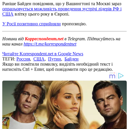
Раніше Байден повідомив, що у Вашингтоні та Москві зараз
опрацьовується можливість проведення зустрічі лідерів РФ і
США
влітку цього року в Європі.
У Росії позитивно сприйняли
пропозицію.
Новини від
Корреспондент.net
в Telegram. Підписуйтесь на
наш канал
https://t.me/korrespondentnet
Читайте Korrespondent.net в Google News
ТЕГИ:
Россия
,
США
,
Путин
,
Байден
Якщо ви помітили помилку, виділіть необхідний текст і
натисніть Ctrl + Enter, щоб повідомити про це редакцію.