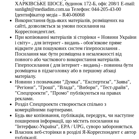
ХАРКІВСЬКЕ ШОСЕ, будинок 172-Б, офіс 208/1 E-mail:
sunlight@mediadim.com.ua
Телефон: 044-205-43-00
Ідентифікатор медіа – R40-06068
Використання будь-яких матеріалів, розміщених на
сайті, дозволяється за умови посилання на
Корреспондент.net.
При копіюванні матеріалів зі сторінки « Новини України
і світу» , для інтернет - видань - обов'язкове пряме
відкрите для пошукових систем гіперпосилання .
Посилання має бути розміщена в незалежності від
повного або часткового використання матеріалів.
Гіперпосилання ( для інтернет - видань) - повинна бути
розміщена в підзаголовку або в першому абзаці
матеріалу.
Новини з позначками "Думка", "Експертиза", "Заява",
"Регіони", "Гроші", "Влада", "Вибори", "Тест-драйв",
"Спецпроекти", "Промо" публікуються на правах
реклами.
Розділ Спецпроекти створюється спільно з
комерційними партнерами.
Будь яке копіювання, публікація, передрук, чи наступне
поширення інформації, що містить посилання на
"Інтерфакс-Україна", EPA / UPG, суворо забороняється.
Власник веб-сторінки в розділі Я-Корреспондент є автор
публікації.