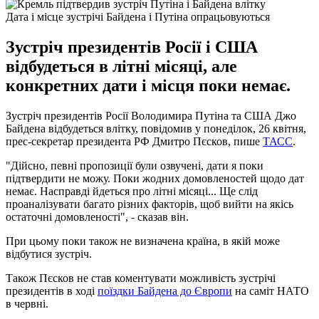
Дата і місце зустрічі Байдена і Путіна опрацьовуються
Зустріч президентів Росії і США
відбудеться в літні місяці, але
конкретних дати і місця поки немає.
Зустріч президентів Росії Володимира Путіна та США Джо
Байдена відбудеться влітку, повідомив у понеділок, 26 квітня,
прес-секретар президента РФ Дмитро Пєсков, пише
ТАСС
.
"Дійсно, певні пропозиції були озвучені, дати я поки
підтвердити не можу. Поки жодних домовленостей щодо дат
немає. Насправді йдеться про літні місяці... Ще слід
проаналізувати багато різних факторів, щоб вийти на якісь
остаточні домовленості", - сказав він.
При цьому поки також не визначена країна, в якій може
відбутися зустріч.
Також Пєсков не став коментувати можливість зустрічі
президентів в ході
поїздки Байдена до Європи
на саміт НАТО
в червні.