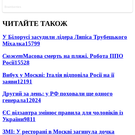
ЧИТАЙТЕ ТАКОЖ
У Білорусі засудили лідера Ляпіса Трубецького
Міхалка
15799
Сюжет
Масова смерть на пляжі. Робота ППО
Росії
15528
Вибух у Москві: Італія відповіла Росії на її
заяви
12191
Другий за день: у РФ поховали ще одного
генерала
12024
ЄС відзавтра змінює правила для чоловіків із
України
9811
ЗМІ: У ресторані в Москві загинула дочка