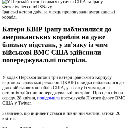
Фото: twitter.com/USNavy
Іранські катери двічі за місяць провокували американські
кораблі
Катери КВІР Ірану наблизилися до
американських кораблів на дуже
близьку відстань, у зв'язку із чим
військові ВМС США здійснили
попереджувальні постріли.
У водах Перської затоки три катери іранського Корпусу
вартових ісламської революції (КВІР) швидко наблизилися до
двох військових кораблів США, у зв'язку із чим один з
останніх здійснив попереджувальні постріли. Про це в ніч на
середу, 28 квітня,
повідомила
прес-служба П'ятого флоту ВМС
США у Twitter.
Зазначено, що інцидент стався в північній частині затоки 26
квітня.