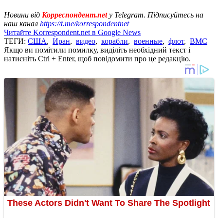
Новини від
Корреспондент.net
у Telegram. Підписуйтесь на
наш канал
https://t.me/korrespondentnet
Читайте Korrespondent.net в Google News
ТЕГИ:
США
,
Иран
,
видео
,
корабли
,
военные
,
флот
,
ВМС
Якщо ви помітили помилку, виділіть необхідний текст і
натисніть Ctrl + Enter, щоб повідомити про це редакцію.