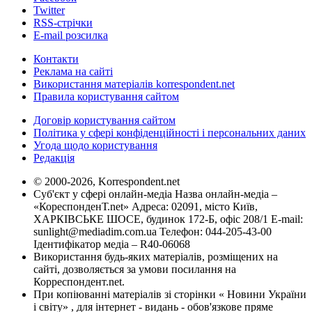
Twitter
RSS-стрічки
E-mail розсилка
Контакти
Реклама на сайті
Використання матеріалів korrespondent.net
Правила користування сайтом
Договір користування сайтом
Політика у сфері конфіденційності і персональних даних
Угода щодо користування
Редакція
© 2000-2026, Korrespondent.net
Суб'єкт у сфері онлайн-медіа Назва онлайн-медіа –
«КореспонденТ.net» Адреса: 02091, місто Київ,
ХАРКІВСЬКЕ ШОСЕ, будинок 172-Б, офіс 208/1 E-mail:
sunlight@mediadim.com.ua
Телефон: 044-205-43-00
Ідентифікатор медіа – R40-06068
Використання будь-яких матеріалів, розміщених на
сайті, дозволяється за умови посилання на
Корреспондент.net.
При копіюванні матеріалів зі сторінки « Новини України
і світу» , для інтернет - видань - обов'язкове пряме