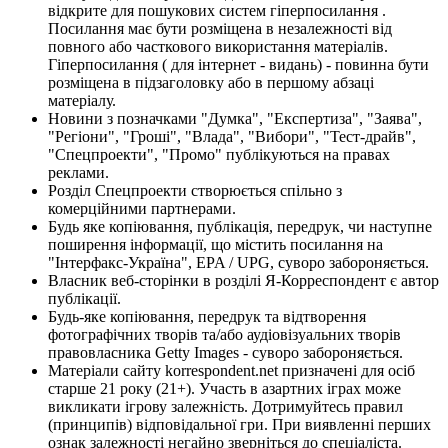
відкрите для пошукових систем гіперпосилання .
Посилання має бути розміщена в незалежності від
повного або часткового використання матеріалів.
Гіперпосилання ( для інтернет - видань) - повинна бути
розміщена в підзаголовку або в першому абзаці
матеріалу.
Новини з позначками "Думка", "Експертиза", "Заява",
"Регіони", "Гроші", "Влада", "Вибори", "Тест-драйв",
"Спецпроекти", "Промо" публікуються на правах
реклами.
Розділ Спецпроекти створюється спільно з
комерційними партнерами.
Будь яке копіювання, публікація, передрук, чи наступне
поширення інформації, що містить посилання на
"Інтерфакс-Україна", EPA / UPG, суворо забороняється.
Власник веб-сторінки в розділі Я-Корреспондент є автор
публікації.
Будь-яке копіювання, передрук та відтворення
фотографічних творів та/або аудіовізуальних творів
правовласника Getty Images - суворо забороняється.
Матеріали сайту korrespondent.net призначені для осіб
старше 21 року (21+). Участь в азартних іграх може
викликати ігрову залежність. Дотримуйтесь правил
(принципів) відповідальної гри. При виявленні перших
ознак залежності негайно зверніться до спеціаліста.