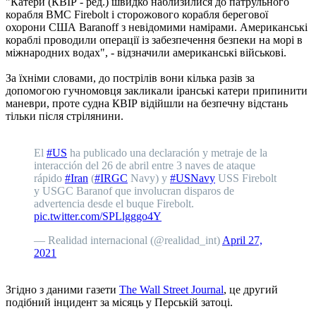
"Катери (КВІР - ред.) швидко наблизилися до патрульного
корабля ВМС Firebolt і сторожового корабля берегової
охорони США Baranoff з невідомими намірами. Американські
кораблі проводили операції із забезпечення безпеки на морі в
міжнародних водах", - відзначили американські військові.
За їхніми словами, до пострілів вони кілька разів за
допомогою гучномовця закликали іранські катери припинити
маневри, проте судна КВІР відійшли на безпечну відстань
тільки після стрілянини.
El
#US
ha publicado una declaración y metraje de la
interacción del 26 de abril entre 3 naves de ataque
rápido
#Iran
(
#IRGC
Navy) y
#USNavy
USS Firebolt
y USGC Baranof que involucran disparos de
advertencia desde el buque Firebolt.
pic.twitter.com/SPLlgggo4Y
— Realidad internacional (@realidad_int)
April 27,
2021
Згідно з даними газети
The Wall Street Journal
, це другий
подібний інцидент за місяць у Перській затоці.