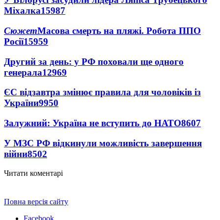
Міхалка
15987
Сюжет
Масова смерть на пляжі. Робота ППО
Росії
15959
Другий за день: у РФ поховали ще одного
генерала
12969
ЄС відзавтра змінює правила для чоловіків із
України
9950
Залужний: Україна не вступить до НАТО
8607
У МЗС РФ відкинули можливість завершення
війни
8502
Читати коментарі
Повна версія сайту
Facebook