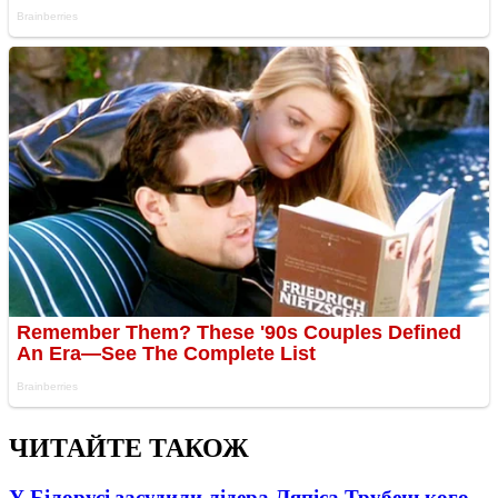
ЧИТАЙТЕ ТАКОЖ
У Білорусі засудили лідера Ляпіса Трубецького