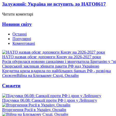
Залужний: Україна не вступить до НАТО
8617
Читати коментарі
Новини світу
Останні
Популярні
Коментовані
НАТО назвав обсяг допомоги Києву на 2026-2027 роки
Росія обурилася новими санкціями і звинуватила Британію у "в
Сікорський закликав збивати ракети РФ над Україною
Кредитна криза вдарила по найбільших банках РФ - розвідка
Сюжет
Війна на Близькому Сході. Онлайн
Сюжети
Підсумки 06.08: Санкції проти РФ і дрон у Лейпцигу
Вторгнення Росії в Україну. Онлайн