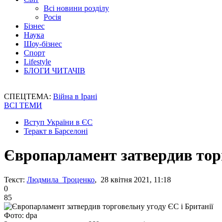
Всі новини розділу
Росія
Бізнес
Наука
Шоу-бізнес
Спорт
Lifestyle
БЛОГИ ЧИТАЧІВ
СПЕЦТЕМА:
Війна в Ірані
ВСІ ТЕМИ
Вступ України в ЄС
Теракт в Барселоні
Європарламент затвердив торг
Текст:
Людмила Троценко
, 28 квітня 2021, 11:18
0
85
Фото: dpa