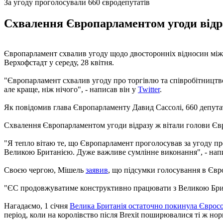
За угоду проголосували 660 євродепутатів
Схвалення Європарламентом угоди відра
Європарламент схвалив угоду щодо двосторонніх відносин між 
Верхофстадт у середу, 28 квітня.
"Європарламент схвалив угоду про торгівлю та співробітництво 
але краще, ніж нічого", - написав він у
Twitter
.
Як повідомив глава Європарламенту Давид Сассолі, 660 депутаті
Схвалення Європарламентом угоди відразу ж вітали голови Євр
"Я тепло вітаю те, що Європарламент проголосував за угоду пр
Великою Британією. Дуже важливе сумлінне виконання", - нап
Своєю чергою, Мішель
заявив
, що підсумки голосування в Євр
"ЄС продовжуватиме конструктивно працювати з Великою Британ
Нагадаємо, 1 січня
Велика Британія остаточно покинула Єврос
період, коли на королівство після Brexit поширювалися ті ж нор