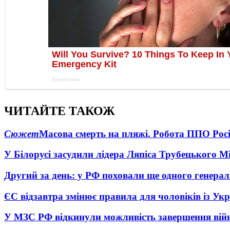
ЧИТАЙТЕ ТАКОЖ
Сюжет
Масова смерть на пляжі. Робота ППО Росі
У Білорусі засудили лідера Ляпіса Трубецького М
Другий за день: у РФ поховали ще одного генерал
ЄС відзавтра змінює правила для чоловіків із Ук
У МЗС РФ відкинули можливість завершення вій