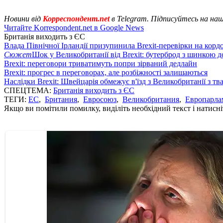
Новини від
Корреспондент.net
в Telegram. Підписуйтесь на на
Читайте Korrespondent.net в Google News
Британія виходить з ЄС
Влада Північної Ірландії призупинила Brexit-перевірки на корд
Сюжет
Шок у Великобританії від Brexit: бутерброд з шинкою 
Brexit: переговори триватимуть попри зірваний дедлайн
Brexit: прогрес в переговорах, але розбіжності залишаються
Наслідки Brexit: Швейцарія обмежує в'їзд з Великобританії з т
СПЕЦТЕМА:
Британія виходить з ЄС
ТЕГИ:
ЕС
,
Британия
,
Евросоюз
,
Великобритания
,
Европарла
Якщо ви помітили помилку, виділіть необхідний текст і натисніт