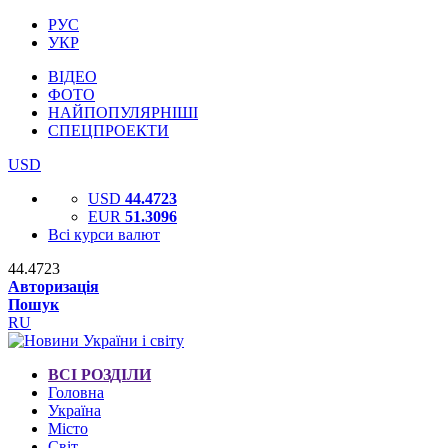
РУС
УКР
ВІДЕО
ФОТО
НАЙПОПУЛЯРНІШІ
СПЕЦПРОЕКТИ
USD
USD
44.4723
EUR
51.3096
Всі курси валют
44.4723
Авторизація
Пошук
RU
ВСІ РОЗДІЛИ
Головна
Україна
Місто
Світ