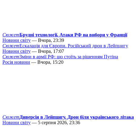
Сюжет
Брудні технології. Атаки РФ на вибори у Франції
Новини світу
— Вчора, 23:39
Сюжет
Ескалація для Європи. Російський дрон в Лейпцигу
Новини світу
— Вчора, 17:07
Сюжет
Зміни в армії РФ: що стоїть за рішенням Путіна
Росія новини
— Вчора, 15:20
Сюжет
Диверсія в Лейпцигу. Дрон біля українського літака
Новини світу
— 5 серпня 2026, 23:36