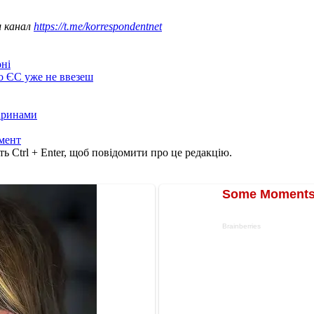
ш канал
https://t.me/korrespondentnet
оні
до ЄС уже не ввезеш
варинами
мент
ь Ctrl + Enter, щоб повідомити про це редакцію.