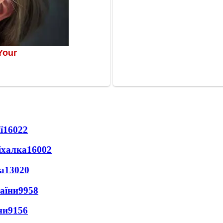
ї
16022
іхалка
16002
а
13020
раїни
9958
ни
9156