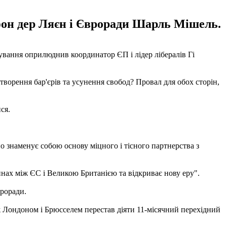
фон дер Ляєн і Євроради Шарль Мішель.
ування оприлюднив координатор ЄП і лідер лібералів Гі
творення бар'єрів та усунення свобод? Провал для обох сторін,
ся.
 знаменує собою основу міцного і тісного партнерства з
нах між ЄС і Великою Британією та відкриває нову еру".
вроради.
 Лондоном і Брюсселем перестав діяти 11-місячний перехідний