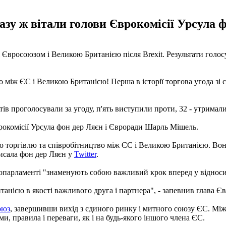
зу ж вітали голови Єврокомісії Урсула 
Євросоюзом і Великою Британією після Brexit. Результати голос
між ЄС і Великою Британією! Перша в історії торгова угода зі с
в проголосували за угоду, п'ять виступили проти, 32 - утримали
окомісії Урсула фон дер Ляєн і Євроради Шарль Мішель.
о торгівлю та співробітництво між ЄС і Великою Британією. Воно
исала фон дер Ляєн у
Twitter
.
опарламенті "знаменують собою важливий крок вперед у відноси
ією в якості важливого друга і партнера", - запевнив глава Є
оюз
, завершивши вихід з єдиного ринку і митного союзу ЄС. Між
ми, правила і переваги, як і на будь-якого іншого члена ЄС.