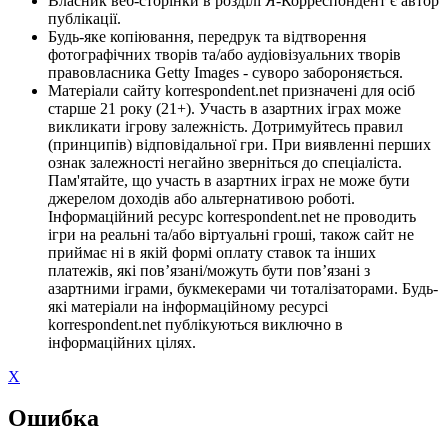
Власник веб-сторінки в розділі Я-Корреспондент є автор
публікації.
Будь-яке копіювання, передрук та відтворення
фотографічних творів та/або аудіовізуальних творів
правовласника Getty Images - суворо забороняється.
Матеріали сайту korrespondent.net призначені для осіб
старше 21 року (21+). Участь в азартних іграх може
викликати ігрову залежність. Дотримуйтесь правил
(принципів) відповідальної гри. При виявленні перших
ознак залежності негайно зверніться до спеціаліста.
Пам'ятайте, що участь в азартних іграх не може бути
джерелом доходів або альтернативою роботі.
Інформаційний ресурс korrespondent.net не проводить
ігри на реальні та/або віртуальні гроші, також сайт не
приймає ні в якій формі оплату ставок та інших
платежів, які пов’язані/можуть бути пов’язані з
азартними іграми, букмекерами чи тоталізаторами. Будь-
які матеріали на інформаційному ресурсі
korrespondent.net публікуються виключно в
інформаційних цілях.
X
Ошибка