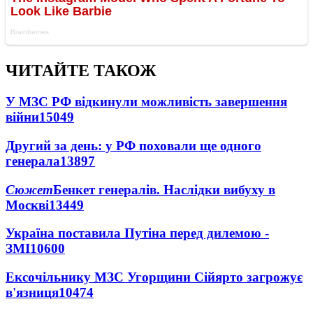
ЧИТАЙТЕ ТАКОЖ
У МЗС РФ відкинули можливість завершення
війни
15049
Другий за день: у РФ поховали ще одного
генерала
13897
Сюжет
Бенкет генералів. Наслідки вибуху в
Москві
13449
Україна поставила Путіна перед дилемою -
ЗМІ
10600
Ексочільнику МЗС Угорщини Сійярто загрожує
в'язниця
10474