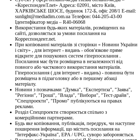
«КореспонденТ.net» Адреса: 02091, місто Київ,
ХАРКІВСЬКЕ ШОСЕ, будинок 172-Б, офіс 208/1 E-mail:
sunlight@mediadim.com.ua
Телефон: 044-205-43-00
Ідентифікатор медіа – R40-06068
Використання будь-яких матеріалів, розміщених на
сайті, дозволяється за умови посилання на
Корреспондент.net.
При копіюванні матеріалів зі сторінки « Новини України
і світу» , для інтернет - видань - обов'язкове пряме
відкрите для пошукових систем гіперпосилання .
Посилання має бути розміщена в незалежності від
повного або часткового використання матеріалів.
Гіперпосилання ( для інтернет - видань) - повинна бути
розміщена в підзаголовку або в першому абзаці
матеріалу.
Новини з позначками "Думка", "Експертиза", "Заява",
"Регіони", "Гроші", "Влада", "Вибори", "Тест-драйв",
"Спецпроекти", "Промо" публікуються на правах
реклами.
Розділ Спецпроекти створюється спільно з
комерційними партнерами.
Будь яке копіювання, публікація, передрук, чи наступне
поширення інформації, що містить посилання на
"Інтерфакс-Україна", EPA / UPG, суворо забороняється.