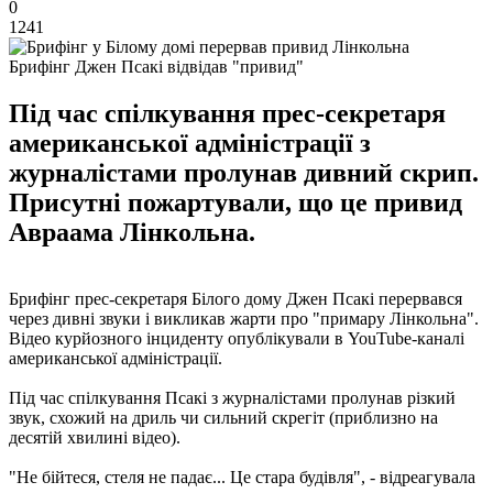
0
1241
Брифінг Джен Псакі відвідав "привид"
Під час спілкування прес-секретаря
американської адміністрації з
журналістами пролунав дивний скрип.
Присутні пожартували, що це привид
Авраама Лінкольна.
Брифінг прес-секретаря Білого дому Джен Псакі перервався
через дивні звуки і викликав жарти про "примару Лінкольна".
Відео курйозного інциденту опублікували в YouTube-каналі
американської адміністрації.
Під час спілкування Псакі з журналістами пролунав різкий
звук, схожий на дриль чи сильний скрегіт (приблизно на
десятій хвилині відео).
"Не бійтеся, стеля не падає... Це стара будівля", - відреагувала