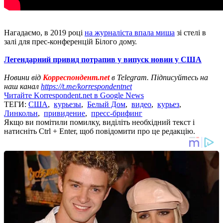
Нагадаємо, в 2019 році
на журналіста впала миша
зі стелі в
залі для прес-конференцій Білого дому.
Легендарний привид потрапив у випуск новин у США
Новини від
Корреспондент.net
в Telegram. Підписуйтесь на
наш канал
https://t.me/korrespondentnet
Читайте Korrespondent.net в Google News
ТЕГИ:
США
,
курьезы
,
Белый Дом
,
видео
,
курьез
,
Линкольн
,
привидение
,
пресс-брифинг
Якщо ви помітили помилку, виділіть необхідний текст і
натисніть Ctrl + Enter, щоб повідомити про це редакцію.