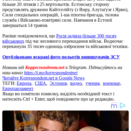
більше 20 літаків і 25 вертольотів. Естонську сторону
представлять ​​дружини Кайтселійту (з Виру, Алутаґузе і Ярви),
Сили спеціальних операцій, 1-ша піхотна бригада, тилова
служба і Військово-повітряні сили. Навчання в Естонії
завершаться 14 травня.
Раніше повідомлялося, що
Росія задіяла більше 300 тисяч
військових
під час весняного перекидання військ. Водночас
перекинули 35 тисяч одиниць озброєння та військової техніки.
Опубліковано яскраві фото польотів винищувачів ЗСУ
Новини від
Корреспондент.net
в Telegram. Підписуйтесь на
наш канал
https://t.me/korrespondentnet
Читайте Korrespondent.net в Google News
ТЕГИ:
Европа
,
США
,
Эстония
,
видео
,
учения
,
военные
,
Европарламент
Якщо ви помітили помилку, виділіть необхідний текст і
натисніть Ctrl + Enter, щоб повідомити про це редакцію.