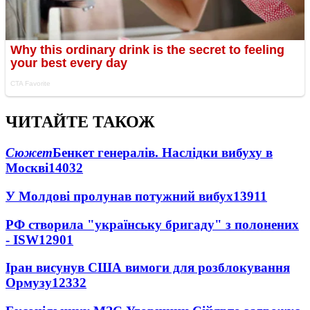
ЧИТАЙТЕ ТАКОЖ
Сюжет
Бенкет генералів. Наслідки вибуху в
Москві
14032
У Молдові пролунав потужний вибух
13911
РФ створила "українську бригаду" з полонених
- ISW
12901
Іран висунув США вимоги для розблокування
Ормузу
12332