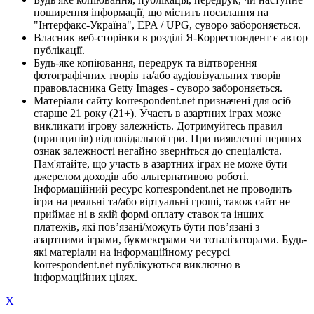
поширення інформації, що містить посилання на
"Інтерфакс-Україна", EPA / UPG, суворо забороняється.
Власник веб-сторінки в розділі Я-Корреспондент є автор
публікації.
Будь-яке копіювання, передрук та відтворення
фотографічних творів та/або аудіовізуальних творів
правовласника Getty Images - суворо забороняється.
Матеріали сайту korrespondent.net призначені для осіб
старше 21 року (21+). Участь в азартних іграх може
викликати ігрову залежність. Дотримуйтесь правил
(принципів) відповідальної гри. При виявленні перших
ознак залежності негайно зверніться до спеціаліста.
Пам'ятайте, що участь в азартних іграх не може бути
джерелом доходів або альтернативою роботі.
Інформаційний ресурс korrespondent.net не проводить
ігри на реальні та/або віртуальні гроші, також сайт не
приймає ні в якій формі оплату ставок та інших
платежів, які пов’язані/можуть бути пов’язані з
азартними іграми, букмекерами чи тоталізаторами. Будь-
які матеріали на інформаційному ресурсі
korrespondent.net публікуються виключно в
інформаційних цілях.
X