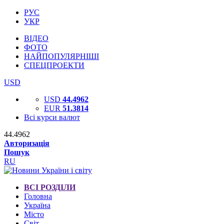
РУС
УКР
ВІДЕО
ФОТО
НАЙПОПУЛЯРНІШІ
СПЕЦПРОЕКТИ
USD
USD
44.4962
EUR
51.3814
Всі курси валют
44.4962
Авторизація
Пошук
RU
ВСІ РОЗДІЛИ
Головна
Україна
Місто
Світ