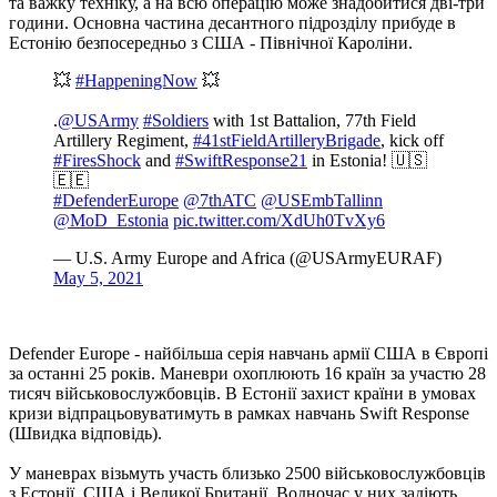
та важку техніку, а на всю операцію може знадобитися дві-три
години. Основна частина десантного підрозділу прибуде в
Естонію безпосередньо з США - Північної Кароліни.
💥
#HappeningNow
💥
.
@USArmy
#Soldiers
with 1st Battalion, 77th Field
Artillery Regiment,
#41stFieldArtilleryBrigade
, kick off
#FiresShock
and
#SwiftResponse21
in Estonia! 🇺🇸
🇪🇪
#DefenderEurope
@7thATC
@USEmbTallinn
@MoD_Estonia
pic.twitter.com/XdUh0TvXy6
— U.S. Army Europe and Africa (@USArmyEURAF)
May 5, 2021
Defender Europe - найбільша серія навчань армії США в Європі
за останні 25 років. Маневри охоплюють 16 країн за участю 28
тисяч військовослужбовців. В Естонії захист країни в умовах
кризи відпрацьовуватимуть в рамках навчань Swift Response
(Швидка відповідь).
У маневрах візьмуть участь близько 2500 військовослужбовців
з Естонії, США і Великої Британії. Водночас у них задіють