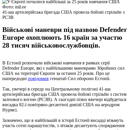
Фото: mil.ee
41-ша артилерійська бригада США провела бойові стрільби з
РСЗВ
Військові маневри під назвою Defender
Europe охоплюють 16 країн за участю
28 тисяч військовослужбовців.
В Естонії розпочали військові навчання в рамках серії
Defender Europe, які є найбільшими маневрами Збройних сил
США на території Європи за останні 25 років. Про це
напередодні
повідомив
генштаб Сил оборони Естонії.
Так, увечері в середу на Центральному полігоні 41-ша
артилерійська бригада США провела бойові стрільби з систем
залпового вогню (РСЗВ). А сьогодні пізно ввечері відбудеться
висадка 82-ї повітряно-десантної дивізії США на аеродром
Нурмсі.
Зазначено, що в найбільшій в історії Естонії висадці візьмуть
участь сотні парашутистів, з літаків десантують спорядження