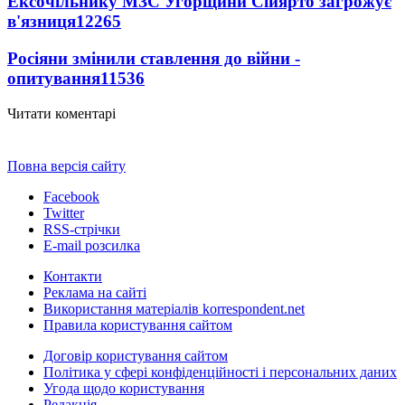
Ексочільнику МЗС Угорщини Сійярто загрожує
в'язниця
12265
Росіяни змінили ставлення до війни -
опитування
11536
Читати коментарі
Повна версія сайту
Facebook
Twitter
RSS-стрічки
E-mail розсилка
Контакти
Реклама на сайті
Використання матеріалів korrespondent.net
Правила користування сайтом
Договір користування сайтом
Політика у сфері конфіденційності і персональних даних
Угода щодо користування
Редакція