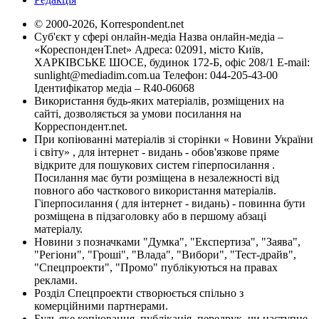
© 2000-2026, Korrespondent.net
Суб'єкт у сфері онлайн-медіа Назва онлайн-медіа –
«КореспонденТ.net» Адреса: 02091, місто Київ,
ХАРКІВСЬКЕ ШОСЕ, будинок 172-Б, офіс 208/1 E-mail:
sunlight@mediadim.com.ua
Телефон: 044-205-43-00
Ідентифікатор медіа – R40-06068
Використання будь-яких матеріалів, розміщених на
сайті, дозволяється за умови посилання на
Корреспондент.net.
При копіюванні матеріалів зі сторінки « Новини України
і світу» , для інтернет - видань - обов'язкове пряме
відкрите для пошукових систем гіперпосилання .
Посилання має бути розміщена в незалежності від
повного або часткового використання матеріалів.
Гіперпосилання ( для інтернет - видань) - повинна бути
розміщена в підзаголовку або в першому абзаці
матеріалу.
Новини з позначками "Думка", "Експертиза", "Заява",
"Регіони", "Гроші", "Влада", "Вибори", "Тест-драйв",
"Спецпроекти", "Промо" публікуються на правах
реклами.
Розділ Спецпроекти створюється спільно з
комерційними партнерами.
Будь яке копіювання, публікація, передрук, чи наступне