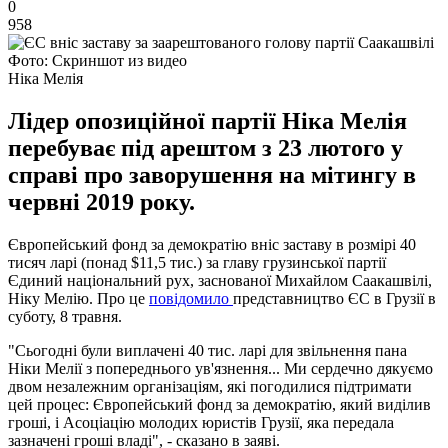
0
958
Фото: Скриншот из видео
Ніка Мелія
Лідер опозиційної партії Ніка Мелія
перебуває під арештом з 23 лютого у
справі про заворушення на мітингу в
червні 2019 року.
Європейський фонд за демократію вніс заставу в розмірі 40
тисяч ларі (понад $11,5 тис.) за главу грузинської партії
Єдиний національний рух, заснованої Михайлом Саакашвілі,
Ніку Мелію. Про це
повідомило
представництво ЄС в Грузії в
суботу, 8 травня.
"Сьогодні були виплачені 40 тис. ларі для звільнення пана
Ніки Мелії з попереднього ув'язнення... Ми сердечно дякуємо
двом незалежним організаціям, які погодилися підтримати
цей процес: Європейський фонд за демократію, який виділив
гроші, і Асоціацію молодих юристів Грузії, яка передала
зазначені гроші владі", - сказано в заяві.