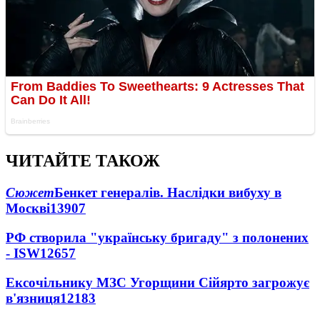
ЧИТАЙТЕ ТАКОЖ
Сюжет
Бенкет генералів. Наслідки вибуху в
Москві
13907
РФ створила "українську бригаду" з полонених
- ISW
12657
Ексочільнику МЗС Угорщини Сійярто загрожує
в'язниця
12183