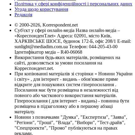
Політика у сфері конфіденційності і персональних даних
Угода щодо користування
Редакція
© 2000-2026, Korrespondent.net
Суб'єкт у сфері онлайн-медіа Назва онлайн-медіа –
«КореспонденТ.net» Адреса: 02091, місто Київ,
ХАРКІВСЬКЕ ШОСЕ, будинок 172-Б, офіс 208/1 E-mail:
sunlight@mediadim.com.ua
Телефон: 044-205-43-00
Ідентифікатор медіа – R40-06068
Використання будь-яких матеріалів, розміщених на
сайті, дозволяється за умови посилання на
Корреспондент.net.
При копіюванні матеріалів зі сторінки « Новини України
і світу» , для інтернет - видань - обов'язкове пряме
відкрите для пошукових систем гіперпосилання .
Посилання має бути розміщена в незалежності від
повного або часткового використання матеріалів.
Гіперпосилання ( для інтернет - видань) - повинна бути
розміщена в підзаголовку або в першому абзаці
матеріалу.
Новини з позначками "Думка", "Експертиза", "Заява",
"Регіони", "Гроші", "Влада", "Вибори", "Тест-драйв",
"Спецпроекти", "Промо" публікуються на правах
реклами.