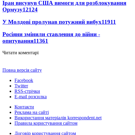
Іран висунув США вимоги для розблокування
Ормузу
12124
У Молдові пролунав потужний вибух
11911
Росіяни змінили ставлення до війни -
опитування
11361
Читати коментарі
Повна версія сайту
Facebook
Twitter
RSS-стрічки
E-mail розсилка
Контакти
Реклама на сайті
Використання матеріалів korrespondent.net
Правила користування сайтом
Договір користування сайтом