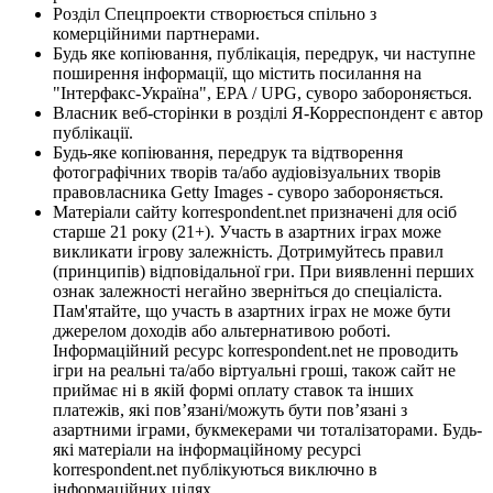
Розділ Спецпроекти створюється спільно з
комерційними партнерами.
Будь яке копіювання, публікація, передрук, чи наступне
поширення інформації, що містить посилання на
"Інтерфакс-Україна", EPA / UPG, суворо забороняється.
Власник веб-сторінки в розділі Я-Корреспондент є автор
публікації.
Будь-яке копіювання, передрук та відтворення
фотографічних творів та/або аудіовізуальних творів
правовласника Getty Images - суворо забороняється.
Матеріали сайту korrespondent.net призначені для осіб
старше 21 року (21+). Участь в азартних іграх може
викликати ігрову залежність. Дотримуйтесь правил
(принципів) відповідальної гри. При виявленні перших
ознак залежності негайно зверніться до спеціаліста.
Пам'ятайте, що участь в азартних іграх не може бути
джерелом доходів або альтернативою роботі.
Інформаційний ресурс korrespondent.net не проводить
ігри на реальні та/або віртуальні гроші, також сайт не
приймає ні в якій формі оплату ставок та інших
платежів, які пов’язані/можуть бути пов’язані з
азартними іграми, букмекерами чи тоталізаторами. Будь-
які матеріали на інформаційному ресурсі
korrespondent.net публікуються виключно в
інформаційних цілях.