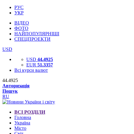
РУС
УКР
ВІДЕО
ФОТО
НАЙПОПУЛЯРНІШІ
СПЕЦПРОЕКТИ
USD
USD
44.4925
EUR
51.3357
Всі курси валют
44.4925
Авторизація
Пошук
RU
ВСІ РОЗДІЛИ
Головна
Україна
Місто
Світ