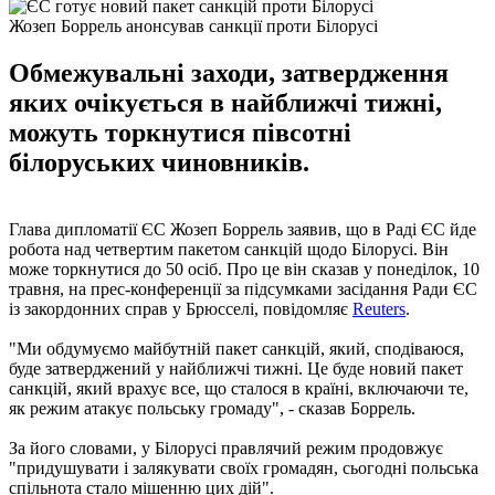
Жозеп Боррель анонсував санкції проти Білорусі
Обмежувальні заходи, затвердження
яких очікується в найближчі тижні,
можуть торкнутися півсотні
білоруських чиновників.
Глава дипломатії ЄС Жозеп Боррель заявив, що в Раді ЄС йде
робота над четвертим пакетом санкцій щодо Білорусі. Він
може торкнутися до 50 осіб. Про це він сказав у понеділок, 10
травня, на прес-конференції за підсумками засідання Ради ЄС
із закордонних справ у Брюсселі, повідомляє
Reuters
.
"Ми обдумуємо майбутній пакет санкцій, який, сподіваюся,
буде затверджений у найближчі тижні. Це буде новий пакет
санкцій, який врахує все, що сталося в країні, включаючи те,
як режим атакує польську громаду", - сказав Боррель.
За його словами, у Білорусі правлячий режим продовжує
"придушувати і залякувати своїх громадян, сьогодні польська
спільнота стало мішенню цих дій".