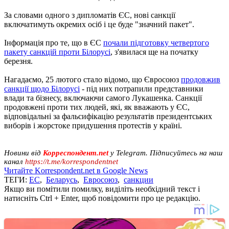
За словами одного з дипломатів ЄС, нові санкції
включатимуть окремих осіб і це буде "значний пакет".
Інформація про те, що в ЄС
почали підготовку четвертого
пакету санкцій проти Білорусі
, з'явилася ще на початку
березня.
Нагадаємо, 25 лютого стало відомо, що Євросоюз
продовжив
санкції щодо Білорусі
- під них потрапили представники
влади та бізнесу, включаючи самого Лукашенка. Санкції
продовжені проти тих людей, які, як вважають у ЄС,
відповідальні за фальсифікацію результатів президентських
виборів і жорстоке придушення протестів у країні.
Новини від
Корреспондент.net
у Telegram. Підписуйтесь на наш
канал
https://t.me/korrespondentnet
Читайте Korrespondent.net в Google News
ТЕГИ:
ЕС
,
Беларусь
,
Евросоюз
,
санкции
Якщо ви помітили помилку, виділіть необхідний текст і
натисніть Ctrl + Enter, щоб повідомити про це редакцію.