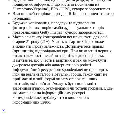
поширення інформації, що містить посилання на
"Інтерфакс-Україна", EPA / UPG, суворо забороняється.
Власник веб-сторінки в розділі Я-Корреспондент є автор
публікації.
Будь-яке копіювання, передрук та відтворення
фотографічних творів та/або аудіовізуальних творів
правовласника Getty Images - суворо забороняється.
Матеріали сайту korrespondent.net призначені для осіб
старше 21 року (21+). Участь в азартних іграх може
викликати ігрову залежність. Дотримуйтесь правил
(принципів) відповідальної гри. При виявленні перших
ознак залежності негайно зверніться до спеціаліста.
Пам'ятайте, що участь в азартних іграх не може бути
джерелом доходів або альтернативою роботі.
Інформаційний ресурс korrespondent.net не проводить
ігри на реальні та/або віртуальні гроші, також сайт не
приймає ні в якій формі оплату ставок та інших
платежів, які пов’язані/можуть бути пов’язані з
азартними іграми, букмекерами чи тоталізаторами. Будь-
які матеріали на інформаційному ресурсі
korrespondent.net публікуються виключно в
інформаційних цілях.
X