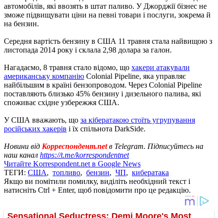
автомобілів, які ввозять в штат паливо. У Джорджії бізнес не
зможе підвищувати ціни на певні товари і послуги, зокрема й
на бензин.
Середня вартість бензину в США 11 травня стала найвищою з
листопада 2014 року і склала 2,98 долара за галон.
Нагадаємо, 8 травня стало відомо, що
хакери атакували
американську компанію
Colonial Pipeline, яка управляє
найбільшим в країні бензопроводом. Через Colonial Pipeline
поставляють близько 45% бензину і дизельного палива, які
споживає східне узбережжя США.
У США вважають, що
за кібератакою стоїть угрупування
російських хакерів
і їх спільнота DarkSide.
Новини від
Корреспондент.net
в Telegram. Підписуйтесь на
наш канал
https://t.me/korrespondentnet
Читайте Korrespondent.net в Google News
ТЕГИ:
США
,
топливо
,
бензин
,
ЧП
,
кибератака
Якщо ви помітили помилку, виділіть необхідний текст і
натисніть Ctrl + Enter, щоб повідомити про це редакцію.