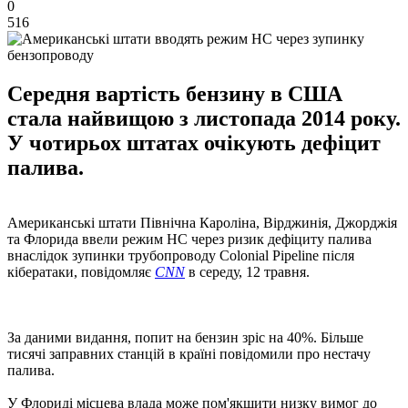
0
516
Середня вартість бензину в США
стала найвищою з листопада 2014 року.
У чотирьох штатах очікують дефіцит
палива.
Американські штати Північна Кароліна, Вірджинія, Джорджія
та Флорида ввели режим НС через ризик дефіциту палива
внаслідок зупинки трубопроводу Colonial Pipelinе після
кібератаки, повідомляє
CNN
в середу, 12 травня.
За даними видання, попит на бензин зріс на 40%. Більше
тисячі заправних станцій в країні повідомили про нестачу
палива.
У Флориді місцева влада може пом'якшити низку вимог до