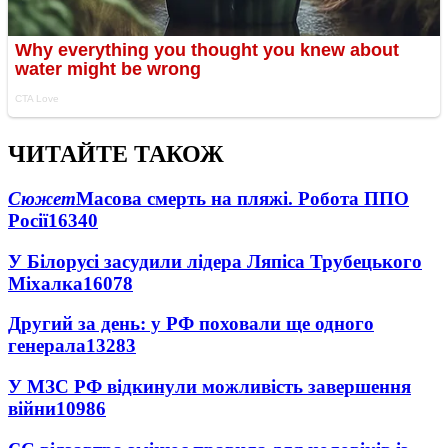
ЧИТАЙТЕ ТАКОЖ
Сюжет
Масова смерть на пляжі. Робота ППО
Росії
16340
У Білорусі засудили лідера Ляпіса Трубецького
Міхалка
16078
Другий за день: у РФ поховали ще одного
генерала
13283
У МЗС РФ відкинули можливість завершення
війни
10986