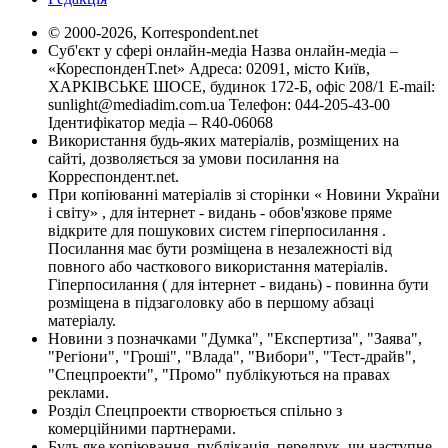
© 2000-2026, Korrespondent.net
Суб'єкт у сфері онлайн-медіа Назва онлайн-медіа –
«КореспонденТ.net» Адреса: 02091, місто Київ,
ХАРКІВСЬКЕ ШОСЕ, будинок 172-Б, офіс 208/1 E-mail:
sunlight@mediadim.com.ua
Телефон: 044-205-43-00
Ідентифікатор медіа – R40-06068
Використання будь-яких матеріалів, розміщених на
сайті, дозволяється за умови посилання на
Корреспондент.net.
При копіюванні матеріалів зі сторінки « Новини України
і світу» , для інтернет - видань - обов'язкове пряме
відкрите для пошукових систем гіперпосилання .
Посилання має бути розміщена в незалежності від
повного або часткового використання матеріалів.
Гіперпосилання ( для інтернет - видань) - повинна бути
розміщена в підзаголовку або в першому абзаці
матеріалу.
Новини з позначками "Думка", "Експертиза", "Заява",
"Регіони", "Гроші", "Влада", "Вибори", "Тест-драйв",
"Спецпроекти", "Промо" публікуються на правах
реклами.
Розділ Спецпроекти створюється спільно з
комерційними партнерами.
Будь яке копіювання, публікація, передрук, чи наступне