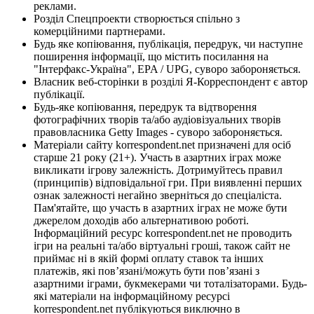
реклами.
Розділ Спецпроекти створюється спільно з
комерційними партнерами.
Будь яке копіювання, публікація, передрук, чи наступне
поширення інформації, що містить посилання на
"Інтерфакс-Україна", EPA / UPG, суворо забороняється.
Власник веб-сторінки в розділі Я-Корреспондент є автор
публікації.
Будь-яке копіювання, передрук та відтворення
фотографічних творів та/або аудіовізуальних творів
правовласника Getty Images - суворо забороняється.
Матеріали сайту korrespondent.net призначені для осіб
старше 21 року (21+). Участь в азартних іграх може
викликати ігрову залежність. Дотримуйтесь правил
(принципів) відповідальної гри. При виявленні перших
ознак залежності негайно зверніться до спеціаліста.
Пам'ятайте, що участь в азартних іграх не може бути
джерелом доходів або альтернативою роботі.
Інформаційний ресурс korrespondent.net не проводить
ігри на реальні та/або віртуальні гроші, також сайт не
приймає ні в якій формі оплату ставок та інших
платежів, які пов’язані/можуть бути пов’язані з
азартними іграми, букмекерами чи тоталізаторами. Будь-
які матеріали на інформаційному ресурсі
korrespondent.net публікуються виключно в