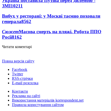
Україна поставила Путіна перед дилемою -
ЗМІ
10211
Вибух у ресторані: у Москві таємно поховали
генерала
8562
Сюжет
Масова смерть на пляжі. Робота ППО
Росії
8162
Читати коментарі
Повна версія сайту
Facebook
Twitter
RSS-стрічки
E-mail розсилка
Контакти
Реклама на сайті
Використання матеріалів korrespondent.net
Правила користування сайтом