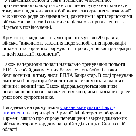
приведенню в бойову готовність і перегрупування військ, в
тому числі вдосконалення бойового злагодження та взаємодії
між кількох родів об'єднаннями, ракетними і артилерійськими
військами, авіацією і силами спеціального призначення", -
йдеться в повідомленні.
Крім того, в ході навчань, які триватимуть до 20 травня,
війська "виконають завдання щодо запобігання провокацій
незаконних збройних формувань і проведення контроперацій
із нейтралізації терористів".
Також напередодні почали навчально-тренувальні польоти
ВПС Азербайджану. У них беруть участь бойові літаки і
безпілотники, в тому числі БПЛА Байрактар. В ході тренувань
льотчики і оператори безпілотників виконують завдання в
нічний і денний час. Також відпрацьовуються навички
повітряної розвідки з визначенням координат наземних цілей
умовного супротивника.
Нагадаємо, на цьому тижні
Єреван звинуватив Баку у
вторгненні
на територію Вірменії. Міністерство оборони
Вірменії зявило про спробу переміщення азербайджанських
військ в сторону кордону на одній з дільниць в Сюнікській
області.