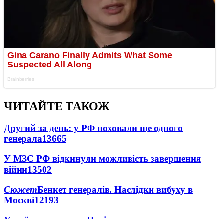
ЧИТАЙТЕ ТАКОЖ
Другий за день: у РФ поховали ще одного
генерала
13665
У МЗС РФ відкинули можливість завершення
війни
13502
Сюжет
Бенкет генералів. Наслідки вибуху в
Москві
12193