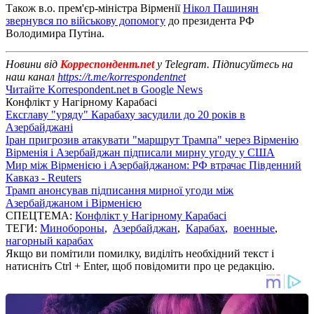
Також в.о. прем'єр-міністра Вірменії
Нікол Пашинян
звернувся по військову допомогу
до президента РФ
Володимира Путіна.
Новини від
Корреспондент.net
у Telegram. Підписуйтесь на
наш канал
https://t.me/korrespondentnet
Читайте Korrespondent.net в Google News
Конфлікт у Нагірному Карабасі
Ексглаву "уряду" Карабаху засудили до 20 років в
Азербайджані
Іран пригрозив атакувати "маршрут Трампа" через Вірменію
Вірменія і Азербайджан підписали мирну угоду у США
Мир між Вірменією і Азербайджаном: РФ втрачає Південний
Кавказ - Reuters
Трамп анонсував підписання мирної угоди між
Азербайджаном і Вірменією
СПЕЦТЕМА:
Конфлікт у Нагірному Карабасі
ТЕГИ:
Минобороны
,
Азербайджан
,
Карабах
,
военные
,
нагорный карабах
Якщо ви помітили помилку, виділіть необхідний текст і
натисніть Ctrl + Enter, щоб повідомити про це редакцію.