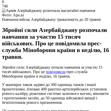
0
746
Фото: Apa.az
Навчання військ Азербайджану триватимуть до 20 травня
Збройні сили Азербайджану розпочали
навчання за участю 15 тисяч
військових. Про це повідомила прес-
служба Міноборони країни в неділю, 16
травня.
Збройні сили Азербайджану почали навчання за участю 15
тисяч військових. Про це
повідомила
прес-служба
Міноборони країни в неділю, 16 травня.
У маневрах також задіяні до 300 одиниць танків і іншої
бронетехніки, близько 400 ракетно-артилерійських установок
різного калібру, реактивні системи залпового вогню, міномети
і протитанкові засоби, до 50 одиниць військової авіації і
безпілотників різного призначення.
"У навчаннях основна увага приділена управлінню,