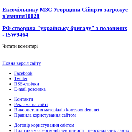
Ексочільнику МЗС Угорщини Сійярто загрожує
в'язниця
10028
РФ створила "українську бригаду" з полонених
- ISW
9464
Читати коментарі
Повна версія сайту
Facebook
Twitter
RSS-стрічки
E-mail розсилка
Контакти
Реклама на сайті
Використання матеріалів korrespondent.net
Правила користування сайтом
Договір користування сайтом
Політика у сфері конфіденційності і персональних даних