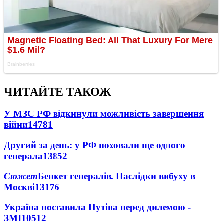
ЧИТАЙТЕ ТАКОЖ
У МЗС РФ відкинули можливість завершення
війни
14781
Другий за день: у РФ поховали ще одного
генерала
13852
Сюжет
Бенкет генералів. Наслідки вибуху в
Москві
13176
Україна поставила Путіна перед дилемою -
ЗМІ
10512