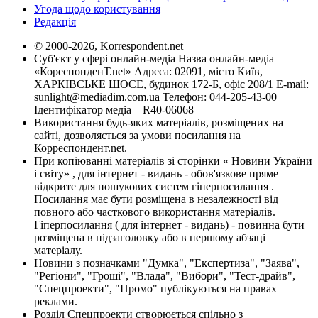
Угода щодо користування
Редакція
© 2000-2026, Korrespondent.net
Суб'єкт у сфері онлайн-медіа Назва онлайн-медіа –
«КореспонденТ.net» Адреса: 02091, місто Київ,
ХАРКІВСЬКЕ ШОСЕ, будинок 172-Б, офіс 208/1 E-mail:
sunlight@mediadim.com.ua
Телефон: 044-205-43-00
Ідентифікатор медіа – R40-06068
Використання будь-яких матеріалів, розміщених на
сайті, дозволяється за умови посилання на
Корреспондент.net.
При копіюванні матеріалів зі сторінки « Новини України
і світу» , для інтернет - видань - обов'язкове пряме
відкрите для пошукових систем гіперпосилання .
Посилання має бути розміщена в незалежності від
повного або часткового використання матеріалів.
Гіперпосилання ( для інтернет - видань) - повинна бути
розміщена в підзаголовку або в першому абзаці
матеріалу.
Новини з позначками "Думка", "Експертиза", "Заява",
"Регіони", "Гроші", "Влада", "Вибори", "Тест-драйв",
"Спецпроекти", "Промо" публікуються на правах
реклами.
Розділ Спецпроекти створюється спільно з