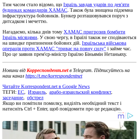
Тим часом стало відомо, що
Ізраїль завдав ударів по дев'яти
будинках командирів ХАМАС
. Також була знищена підземна
інфраструктура бойовиків. Бункер розташовувався поруч з
дитсадком і мечеттю.
Нагадаємо, кілька днів тому
ХАМАС пригрозив бомбити
Ізраїль місяцями
. У свою чергу, в Ізраїлі також не сподіваються
на швидке припинення бойових дій.
Ізраїльська військова
операція проти ХАМАС "триває на повну силу"
і займе час.
Про це заявив прем'єр-міністр Ізраїлю Біньямін Нетаньяху.
Новини від
Корреспондент.net
в Telegram. Підписуйтесь на
наш канал
https://t.me/korrespondentnet
Читайте Korrespondent.net в Google News
ТЕГИ:
ЕС
,
Израиль
,
арабо-израильский конфликт
,
заседание
,
обстрел
Якщо ви помітили помилку, виділіть необхідний текст і
натисніть Ctrl + Enter, щоб повідомити про це редакцію.