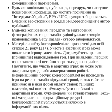
комерційними партнерами.
Будь яке копіювання, публікація, передрук, чи наступне
поширення інформації, що містить посилання на
"Інтерфакс-Україна", EPA / UPG, суворо забороняється.
Власник веб-сторінки в розділі Я-Корреспондент є автор
публікації.
Будь-яке копіювання, передрук та відтворення
фотографічних творів та/або аудіовізуальних творів
правовласника Getty Images - суворо забороняється.
Матеріали сайту korrespondent.net призначені для осіб
старше 21 року (21+). Участь в азартних іграх може
викликати ігрову залежність. Дотримуйтесь правил
(принципів) відповідальної гри. При виявленні перших
ознак залежності негайно зверніться до спеціаліста.
Пам'ятайте, що участь в азартних іграх не може бути
джерелом доходів або альтернативою роботі.
Інформаційний ресурс korrespondent.net не проводить
ігри на реальні та/або віртуальні гроші, також сайт не
приймає ні в якій формі оплату ставок та інших
платежів, які пов’язані/можуть бути пов’язані з
азартними іграми, букмекерами чи тоталізаторами. Будь-
які матеріали на інформаційному ресурсі
korrespondent.net публікуються виключно в
інформаційних цілях.