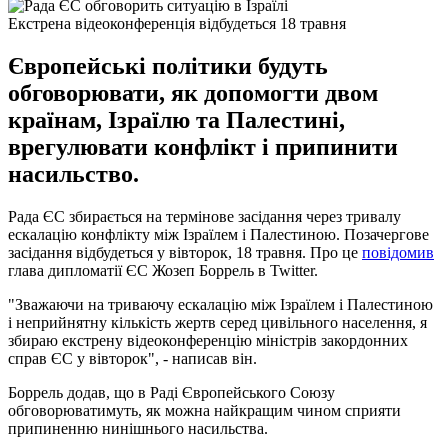
Екстрена відеоконференція відбудеться 18 травня
Європейські політики будуть
обговорювати, як допомогти двом
країнам, Ізраїлю та Палестині,
врегулювати конфлікт і припинити
насильство.
Рада ЄС збирається на термінове засідання через тривалу
ескалацію конфлікту між Ізраїлем і Палестиною. Позачергове
засідання відбудеться у вівторок, 18 травня. Про це
повідомив
глава дипломатії ЄС Жозеп Боррель в Twitter.
"Зважаючи на триваючу ескалацію між Ізраїлем і Палестиною
і неприйнятну кількість жертв серед цивільного населення, я
збираю екстрену відеоконференцію міністрів закордонних
справ ЄС у вівторок", - написав він.
Боррель додав, що в Раді Європейського Союзу
обговорюватимуть, як можна найкращим чином сприяти
припиненню нинішнього насильства.