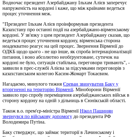
Водночас президент Азербайджану Ільхам Алієв заперечує
напруженість на кордоні і каже, що між країнами ведеться
процес уточнення меж.
"Президент Ільхам Алієв проінформував президента
Казахстану про останні події на азербайджано-вірменському
кордоні. У зв'язку з цим президент Азербайджану сказав, що
ведеться процес уточнення кордону, вірменська сторона
неадекватно реагує на цей процес. Звернення Вірменії до
ОДКБ щодо цього - не що інше, як спроба інтернаціоналізації
питання, і воно абсолютно необґрунтоване, сутичок на
кордоні не було, ситуація стабільна, переговори тривають", -
заявили в прес-службі Алієва за підсумками переговорів з
казахстанським колегою Касим-Жомарт Токаєвим.
Нагадаємо, минулого тижня
Єреван звинуватив Баку у
вторгненні на територію Вірменії
. Міноборони Вірменії
заявило про спробу переміщення азербайджанських військ в
сторону кордону на одній з дільниць в Сюнікській області.
Також в.о. прем'єр-міністра Вірменії
Нікол Пашинян
звернувся по військову допомогу
до президента РФ
Володимира Путіна.
Баку стверджує, що займає території в Лачинському і