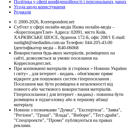
Політика у сфері конфіденційності і персональних даних
Угода щодо користування
Редакція
© 2000-2026, Korrespondent.net
Суб'єкт у сфері онлайн-медіа Назва онлайн-медіа –
«КореспонденТ.net» Адреса: 02091, місто Київ,
ХАРКІВСЬКЕ ШОСЕ, будинок 172-Б, офіс 208/1 E-mail:
sunlight@mediadim.com.ua
Телефон: 044-205-43-00
Ідентифікатор медіа – R40-06068
Використання будь-яких матеріалів, розміщених на
сайті, дозволяється за умови посилання на
Корреспондент.net.
При копіюванні матеріалів зі сторінки « Новини України
і світу» , для інтернет - видань - обов'язкове пряме
відкрите для пошукових систем гіперпосилання .
Посилання має бути розміщена в незалежності від
повного або часткового використання матеріалів.
Гіперпосилання ( для інтернет - видань) - повинна бути
розміщена в підзаголовку або в першому абзаці
матеріалу.
Новини з позначками "Думка", "Експертиза", "Заява",
"Регіони", "Гроші", "Влада", "Вибори", "Тест-драйв",
"Спецпроекти", "Промо" публікуються на правах
реклами.