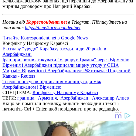
Кельбаджарському районах, що перейшли до Азербайджану за
мирним договором про Нагірний Карабах.
Новини від
Корреспондент.net
в Telegram. Підписуйтесь на
наш канал
https://t.me/korrespondentnet
Читайте Korrespondent.net в Google News
Конфлікт у Нагірному Карабасі
Ексглаву "уряду" Карабаху засудили до 20 років в
Азербайджані
Іран пригрозив атакувати "маршрут Трампа" через Вірменію
Вірменія і Азербайджан підписали мирну угоду у США
Мир між Вірменією і Азербайджаном: РФ втрачає Південний
Кавказ - Reuters
Трамп анонсував підписання мирної угоди між
Азербайджаном і Вірменією
СПЕЦТЕМА:
Конфлікт у Нагірному Карабасі
ТЕГИ:
граница
,
Армения
,
Азербайджан
,
Александр Алиев
Якщо ви помітили помилку, виділіть необхідний текст і
натисніть Ctrl + Enter, щоб повідомити про це редакцію.