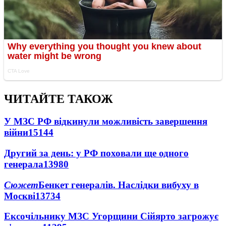
ЧИТАЙТЕ ТАКОЖ
У МЗС РФ відкинули можливість завершення
війни
15144
Другий за день: у РФ поховали ще одного
генерала
13980
Сюжет
Бенкет генералів. Наслідки вибуху в
Москві
13734
Ексочільнику МЗС Угорщини Сійярто загрожує