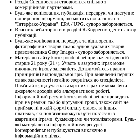
Розділ Спецпроекти створюється спільно з
комерційними партнерами.
Будь яке копіювання, публікація, передрук, чи наступне
поширення інформації, що містить посилання на
"Інтерфакс-Україна", EPA / UPG, суворо забороняється.
Власник веб-сторінки в розділі Я-Корреспондент є автор
публікації.
Будь-яке копіювання, передрук та відтворення
фотографічних творів та/або аудіовізуальних творів
правовласника Getty Images - суворо забороняється.
Матеріали сайту korrespondent.net призначені для осіб
старше 21 року (21+). Участь в азартних іграх може
викликати ігрову залежність. Дотримуйтесь правил
(принципів) відповідальної гри. При виявленні перших
ознак залежності негайно зверніться до спеціаліста.
Пам'ятайте, що участь в азартних іграх не може бути
джерелом доходів або альтернативою роботі.
Інформаційний ресурс korrespondent.net не проводить
ігри на реальні та/або віртуальні гроші, також сайт не
приймає ні в якій формі оплату ставок та інших
платежів, які пов’язані/можуть бути пов’язані з
азартними іграми, букмекерами чи тоталізаторами. Будь-
які матеріали на інформаційному ресурсі
korrespondent.net публікуються виключно в
інформаційних цілях.