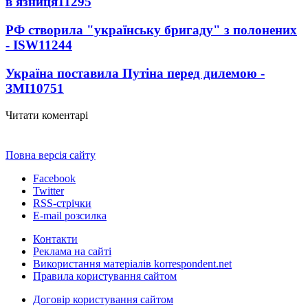
в'язниця
11295
РФ створила "українську бригаду" з полонених
- ISW
11244
Україна поставила Путіна перед дилемою -
ЗМІ
10751
Читати коментарі
Повна версія сайту
Facebook
Twitter
RSS-стрічки
E-mail розсилка
Контакти
Реклама на сайті
Використання матеріалів korrespondent.net
Правила користування сайтом
Договір користування сайтом