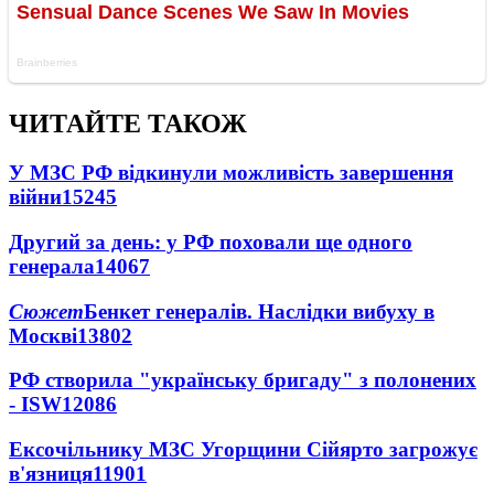
ЧИТАЙТЕ ТАКОЖ
У МЗС РФ відкинули можливість завершення
війни
15245
Другий за день: у РФ поховали ще одного
генерала
14067
Сюжет
Бенкет генералів. Наслідки вибуху в
Москві
13802
РФ створила "українську бригаду" з полонених
- ISW
12086
Ексочільнику МЗС Угорщини Сійярто загрожує
в'язниця
11901