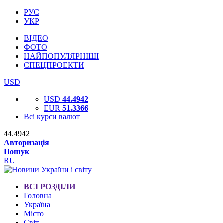
РУС
УКР
ВІДЕО
ФОТО
НАЙПОПУЛЯРНІШІ
СПЕЦПРОЕКТИ
USD
USD
44.4942
EUR
51.3366
Всі курси валют
44.4942
Авторизація
Пошук
RU
ВСІ РОЗДІЛИ
Головна
Україна
Місто
Світ