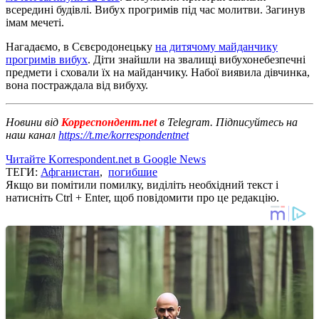
всередині будівлі. Вибух прогримів під час молитви. Загинув
імам мечеті.
Нагадаємо, в Сєвєродонецьку
на дитячому майданчику
прогримів вибух
. Діти знайшли на звалищі вибухонебезпечні
предмети і сховали їх на майданчику. Набої виявила дівчинка,
вона постраждала від вибуху.
Новини від
Корреспондент.net
в Telegram. Підписуйтесь на
наш канал
https://t.me/korrespondentnet
Читайте Korrespondent.net в Google News
ТЕГИ:
Афганистан
,
погибшие
Якщо ви помітили помилку, виділіть необхідний текст і
натисніть Ctrl + Enter, щоб повідомити про це редакцію.