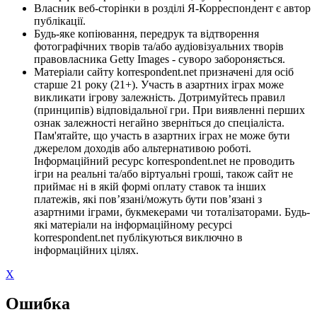
Власник веб-сторінки в розділі Я-Корреспондент є автор
публікації.
Будь-яке копіювання, передрук та відтворення
фотографічних творів та/або аудіовізуальних творів
правовласника Getty Images - суворо забороняється.
Матеріали сайту korrespondent.net призначені для осіб
старше 21 року (21+). Участь в азартних іграх може
викликати ігрову залежність. Дотримуйтесь правил
(принципів) відповідальної гри. При виявленні перших
ознак залежності негайно зверніться до спеціаліста.
Пам'ятайте, що участь в азартних іграх не може бути
джерелом доходів або альтернативою роботі.
Інформаційний ресурс korrespondent.net не проводить
ігри на реальні та/або віртуальні гроші, також сайт не
приймає ні в якій формі оплату ставок та інших
платежів, які пов’язані/можуть бути пов’язані з
азартними іграми, букмекерами чи тоталізаторами. Будь-
які матеріали на інформаційному ресурсі
korrespondent.net публікуються виключно в
інформаційних цілях.
X
Ошибка