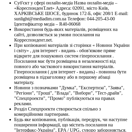
Суб'єкт у сфері онлайн-медіа Назва онлайн-медіа –
«КореспонденТ.net» Адреса: 02091, місто Київ,
ХАРКІВСЬКЕ ШОСЕ, будинок 172-Б, офіс 208/1 E-mail:
sunlight@mediadim.com.ua
Телефон: 044-205-43-00
Ідентифікатор медіа – R40-06068
Використання будь-яких матеріалів, розміщених на
сайті, дозволяється за умови посилання на
Корреспондент.net.
При копіюванні матеріалів зі сторінки « Новини України
і світу» , для інтернет - видань - обов'язкове пряме
відкрите для пошукових систем гіперпосилання .
Посилання має бути розміщена в незалежності від
повного або часткового використання матеріалів.
Гіперпосилання ( для інтернет - видань) - повинна бути
розміщена в підзаголовку або в першому абзаці
матеріалу.
Новини з позначками "Думка", "Експертиза", "Заява",
"Регіони", "Гроші", "Влада", "Вибори", "Тест-драйв",
"Спецпроекти", "Промо" публікуються на правах
реклами.
Розділ Спецпроекти створюється спільно з
комерційними партнерами.
Будь яке копіювання, публікація, передрук, чи наступне
поширення інформації, що містить посилання на
"Інтерфакс-Україна", EPA / UPG, суворо забороняється.