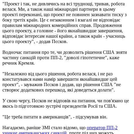
"Проект і так, не дивлячись на всі труднощі, тривав, робота
велася. Ми, а також наші міжнародні партнери в цьому
проекті переконані, що проект не повинен зазнавати тиску з
боку третіх країн. Це є незаконним і взагалі не відповідає
правилам міжнародних комерційних справ. Продовження
цього проекту, а головне - його якнайшвидше завершення,
відповідає інтересам нашої країни, а також країн - учасниць
цього проекту", - додав Пєсков.
Водночас питання про те, чи дозволить рішення США зняти
частину санкцій проти ПП-2, "доволі гіпотетичне", каже
речник Кремля.
"Незалежно від цього рішення, робота велася, і не раз
констатувався нами намір завершити якнайшвидше цей
проект", - зауважив Пєсков і додав, що рішення США "не
створює додаткових перешкод, які доведеться долати".
У свою чергу, Пєсков не відповів на питання, чи пов'язано це
якось із підготовкою зустрічі президентів Росії та США.
"Це треба питати в американців", - підсумував він.
Нагадаємо, раніше ЗМІ стало відомо, що
оператор ПП-2
уникне американських санкцій
, проте під них можуть