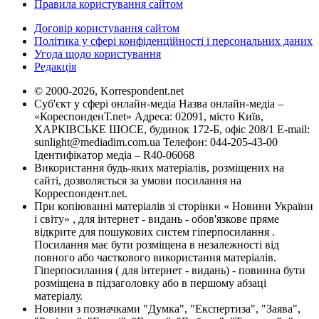
Правила користування сайтом
Договір користування сайтом
Політика у сфері конфіденційності і персональних даних
Угода щодо користування
Редакція
© 2000-2026, Korrespondent.net
Суб'єкт у сфері онлайн-медіа Назва онлайн-медіа –
«КореспонденТ.net» Адреса: 02091, місто Київ,
ХАРКІВСЬКЕ ШОСЕ, будинок 172-Б, офіс 208/1 E-mail:
sunlight@mediadim.com.ua
Телефон: 044-205-43-00
Ідентифікатор медіа – R40-06068
Використання будь-яких матеріалів, розміщених на
сайті, дозволяється за умови посилання на
Корреспондент.net.
При копіюванні матеріалів зі сторінки « Новини України
і світу» , для інтернет - видань - обов'язкове пряме
відкрите для пошукових систем гіперпосилання .
Посилання має бути розміщена в незалежності від
повного або часткового використання матеріалів.
Гіперпосилання ( для інтернет - видань) - повинна бути
розміщена в підзаголовку або в першому абзаці
матеріалу.
Новини з позначками "Думка", "Експертиза", "Заява",