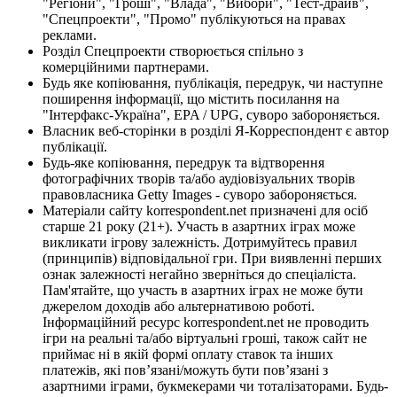
"Регіони", "Гроші", "Влада", "Вибори", "Тест-драйв",
"Спецпроекти", "Промо" публікуються на правах
реклами.
Розділ Спецпроекти створюється спільно з
комерційними партнерами.
Будь яке копіювання, публікація, передрук, чи наступне
поширення інформації, що містить посилання на
"Інтерфакс-Україна", EPA / UPG, суворо забороняється.
Власник веб-сторінки в розділі Я-Корреспондент є автор
публікації.
Будь-яке копіювання, передрук та відтворення
фотографічних творів та/або аудіовізуальних творів
правовласника Getty Images - суворо забороняється.
Матеріали сайту korrespondent.net призначені для осіб
старше 21 року (21+). Участь в азартних іграх може
викликати ігрову залежність. Дотримуйтесь правил
(принципів) відповідальної гри. При виявленні перших
ознак залежності негайно зверніться до спеціаліста.
Пам'ятайте, що участь в азартних іграх не може бути
джерелом доходів або альтернативою роботі.
Інформаційний ресурс korrespondent.net не проводить
ігри на реальні та/або віртуальні гроші, також сайт не
приймає ні в якій формі оплату ставок та інших
платежів, які пов’язані/можуть бути пов’язані з
азартними іграми, букмекерами чи тоталізаторами. Будь-