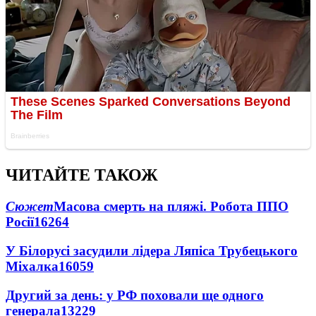
ЧИТАЙТЕ ТАКОЖ
Сюжет
Масова смерть на пляжі. Робота ППО
Росії
16264
У Білорусі засудили лідера Ляпіса Трубецького
Міхалка
16059
Другий за день: у РФ поховали ще одного
генерала
13229