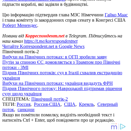
підпасти кораблі, які задіяли в будівництві.
Цю інформацію підтвердив глава МЗС Німеччини
Гайко Маас
і глава комітету із закордонних справ сенату в Конгресі США
Роберт Менендес
.
Новини від
Корреспондент.net
в Telegram. Підписуйтесь на
наш канал
https://t.me/korrespondentnet
Читайте Korrespondent.net в Google News
Північний потік-2
Вибухи на Північних потоках: в ОГП зробили заяву
Путін за спиною ЄС домовляється з Трампом про Північні
потоки - ЗМІ
Підрив Північних потоків: суд в Італії схвалив екстрадицію
українця
Вибухи на Північних потоках: українця видадуть ФРН
Підрив Північного потоку: Навроцький підтримав рішення
суду щодо українця
СПЕЦТЕМА:
Північний потік-2
ТЕГИ:
Россия
,
Россия-США
,
США
,
Кремль
,
Северный
поток
,
санкции
Якщо ви помітили помилку, виділіть необхідний текст і
натисніть Ctrl + Enter, щоб повідомити про це редакцію.