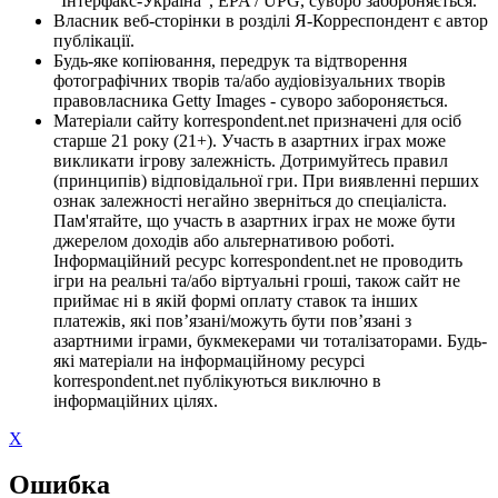
"Інтерфакс-Україна", EPA / UPG, суворо забороняється.
Власник веб-сторінки в розділі Я-Корреспондент є автор
публікації.
Будь-яке копіювання, передрук та відтворення
фотографічних творів та/або аудіовізуальних творів
правовласника Getty Images - суворо забороняється.
Матеріали сайту korrespondent.net призначені для осіб
старше 21 року (21+). Участь в азартних іграх може
викликати ігрову залежність. Дотримуйтесь правил
(принципів) відповідальної гри. При виявленні перших
ознак залежності негайно зверніться до спеціаліста.
Пам'ятайте, що участь в азартних іграх не може бути
джерелом доходів або альтернативою роботі.
Інформаційний ресурс korrespondent.net не проводить
ігри на реальні та/або віртуальні гроші, також сайт не
приймає ні в якій формі оплату ставок та інших
платежів, які пов’язані/можуть бути пов’язані з
азартними іграми, букмекерами чи тоталізаторами. Будь-
які матеріали на інформаційному ресурсі
korrespondent.net публікуються виключно в
інформаційних цілях.
X
Ошибка