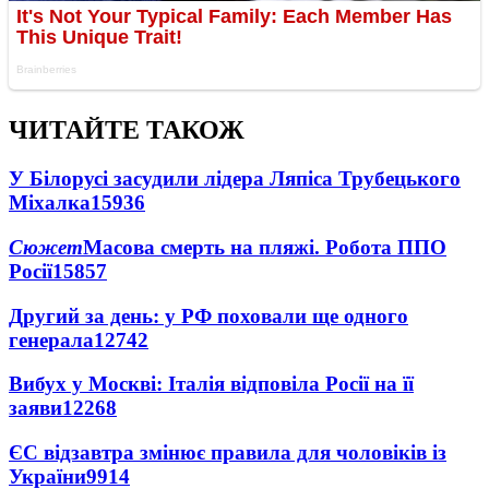
ЧИТАЙТЕ ТАКОЖ
У Білорусі засудили лідера Ляпіса Трубецького
Міхалка
15936
Сюжет
Масова смерть на пляжі. Робота ППО
Росії
15857
Другий за день: у РФ поховали ще одного
генерала
12742
Вибух у Москві: Італія відповіла Росії на її
заяви
12268
ЄС відзавтра змінює правила для чоловіків із
України
9914