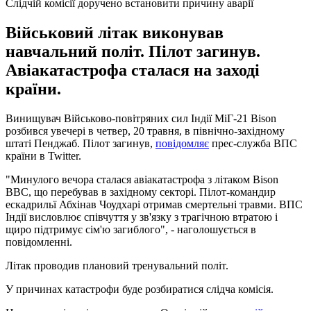
Слідчій комісії доручено встановити причину аварії
Військовий літак виконував
навчальний політ. Пілот загинув.
Авіакатастрофа сталася на заході
країни.
Винищувач Військово-повітряних сил Індії МіГ-21 Bison
розбився увечері в четвер, 20 травня, в північно-західному
штаті Пенджаб. Пілот загинув,
повідомляє
прес-служба ВПС
країни в Twitter.
"Минулого вечора сталася авіакатастрофа з літаком Bison
ВВС, що перебував в західному секторі. Пілот-командир
ескадрильї Абхінав Чоудхарі отримав смертельні травми. ВПС
Індії висловлює співчуття у зв'язку з трагічною втратою і
щиро підтримує сім'ю загиблого", - наголошується в
повідомленні.
Літак проводив плановий тренувальний політ.
У причинах катастрофи буде розбиратися слідча комісія.