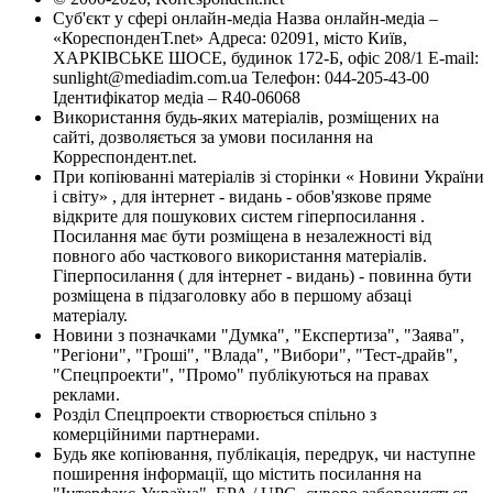
Суб'єкт у сфері онлайн-медіа Назва онлайн-медіа –
«КореспонденТ.net» Адреса: 02091, місто Київ,
ХАРКІВСЬКЕ ШОСЕ, будинок 172-Б, офіс 208/1 E-mail:
sunlight@mediadim.com.ua
Телефон: 044-205-43-00
Ідентифікатор медіа – R40-06068
Використання будь-яких матеріалів, розміщених на
сайті, дозволяється за умови посилання на
Корреспондент.net.
При копіюванні матеріалів зі сторінки « Новини України
і світу» , для інтернет - видань - обов'язкове пряме
відкрите для пошукових систем гіперпосилання .
Посилання має бути розміщена в незалежності від
повного або часткового використання матеріалів.
Гіперпосилання ( для інтернет - видань) - повинна бути
розміщена в підзаголовку або в першому абзаці
матеріалу.
Новини з позначками "Думка", "Експертиза", "Заява",
"Регіони", "Гроші", "Влада", "Вибори", "Тест-драйв",
"Спецпроекти", "Промо" публікуються на правах
реклами.
Розділ Спецпроекти створюється спільно з
комерційними партнерами.
Будь яке копіювання, публікація, передрук, чи наступне
поширення інформації, що містить посилання на