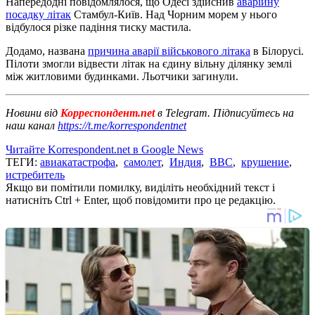
Напередодні повідомлялося, що Одесі здійснив
аварійну
посадку літак
Стамбул-Київ. Над Чорним морем у нього
відбулося різке падіння тиску мастила.
Додамо, названа
причина аварії військового літака
в Білорусі.
Пілоти змогли відвести літак на єдину вільну ділянку землі
між житловими будинками. Льотчики загинули.
Новини від
Корреспондент.net
в Telegram. Підписуйтесь на
наш канал
https://t.me/korrespondentnet
Читайте Korrespondent.net в Google News
ТЕГИ:
авиакатастрофа
,
самолет
,
Индия
,
ВВС
,
крушение
,
истребитель
Якщо ви помітили помилку, виділіть необхідний текст і
натисніть Ctrl + Enter, щоб повідомити про це редакцію.