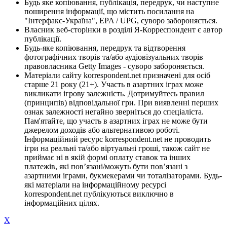
Будь яке копіювання, публікація, передрук, чи наступне
поширення інформації, що містить посилання на
"Інтерфакс-Україна", EPA / UPG, суворо забороняється.
Власник веб-сторінки в розділі Я-Корреспондент є автор
публікації.
Будь-яке копіювання, передрук та відтворення
фотографічних творів та/або аудіовізуальних творів
правовласника Getty Images - суворо забороняється.
Матеріали сайту korrespondent.net призначені для осіб
старше 21 року (21+). Участь в азартних іграх може
викликати ігрову залежність. Дотримуйтесь правил
(принципів) відповідальної гри. При виявленні перших
ознак залежності негайно зверніться до спеціаліста.
Пам'ятайте, що участь в азартних іграх не може бути
джерелом доходів або альтернативою роботі.
Інформаційний ресурс korrespondent.net не проводить
ігри на реальні та/або віртуальні гроші, також сайт не
приймає ні в якій формі оплату ставок та інших
платежів, які пов’язані/можуть бути пов’язані з
азартними іграми, букмекерами чи тоталізаторами. Будь-
які матеріали на інформаційному ресурсі
korrespondent.net публікуються виключно в
інформаційних цілях.
X