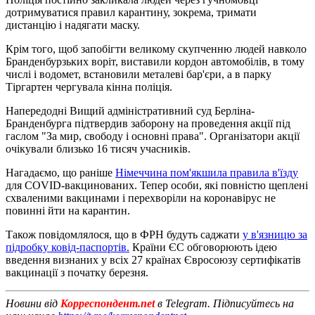
дотримуватися правил карантину, зокрема, тримати
дистанцію і надягати маску.
Крім того, щоб запобігти великому скупченню людей навколо
Бранденбурзьких воріт, виставили кордон автомобілів, в тому
числі і водомет, встановили металеві бар'єри, а в парку
Тіргартен чергувала кінна поліція.
Напередодні Вищий адміністративний суд Берліна-
Бранденбурга підтвердив заборону на проведення акції під
гаслом "За мир, свободу і основні права". Організатори акції
очікували близько 16 тисяч учасників.
Нагадаємо, що раніше
Німеччина пом'якшила правила в'їзду
для COVID-вакцинованих. Тепер особи, які повністю щеплені
схваленими вакцинами і перехворіли на коронавірус не
повинні йти на карантин.
Також повідомлялося, що в ФРН будуть саджати
у в'язницю за
підробку ковід-паспортів.
Країни ЄС обговорюють ідею
введення визнаних у всіх 27 країнах Євросоюзу сертифікатів
вакцинації з початку березня.
Новини від
Корреспондент.net
в Telegram. Підписуйтесь на