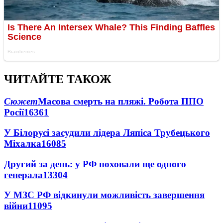
ЧИТАЙТЕ ТАКОЖ
Сюжет
Масова смерть на пляжі. Робота ППО
Росії
16361
У Білорусі засудили лідера Ляпіса Трубецького
Міхалка
16085
Другий за день: у РФ поховали ще одного
генерала
13304
У МЗС РФ відкинули можливість завершення
війни
11095