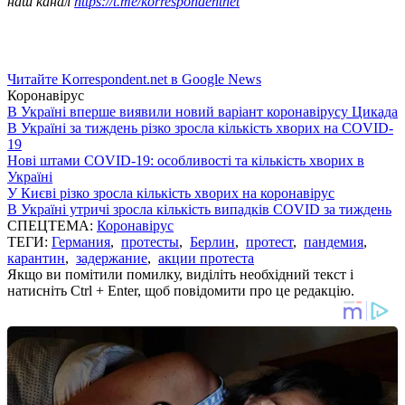
наш канал
https://t.me/korrespondentnet
Читайте Korrespondent.net в Google News
Коронавірус
В Україні вперше виявили новий варіант коронавірусу Цикада
В Україні за тиждень різко зросла кількість хворих на COVID-
19
Нові штами COVID-19: особливості та кількість хворих в
Україні
У Києві різко зросла кількість хворих на коронавірус
В Україні утричі зросла кількість випадків COVID за тиждень
СПЕЦТЕМА:
Коронавірус
ТЕГИ:
Германия
,
протесты
,
Берлин
,
протест
,
пандемия
,
карантин
,
задержание
,
акции протеста
Якщо ви помітили помилку, виділіть необхідний текст і
натисніть Ctrl + Enter, щоб повідомити про це редакцію.