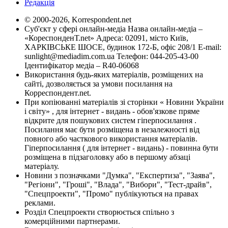
Редакція
© 2000-2026, Korrespondent.net
Суб'єкт у сфері онлайн-медіа Назва онлайн-медіа –
«КореспонденТ.net» Адреса: 02091, місто Київ,
ХАРКІВСЬКЕ ШОСЕ, будинок 172-Б, офіс 208/1 E-mail:
sunlight@mediadim.com.ua
Телефон: 044-205-43-00
Ідентифікатор медіа – R40-06068
Використання будь-яких матеріалів, розміщених на
сайті, дозволяється за умови посилання на
Корреспондент.net.
При копіюванні матеріалів зі сторінки « Новини України
і світу» , для інтернет - видань - обов'язкове пряме
відкрите для пошукових систем гіперпосилання .
Посилання має бути розміщена в незалежності від
повного або часткового використання матеріалів.
Гіперпосилання ( для інтернет - видань) - повинна бути
розміщена в підзаголовку або в першому абзаці
матеріалу.
Новини з позначками "Думка", "Експертиза", "Заява",
"Регіони", "Гроші", "Влада", "Вибори", "Тест-драйв",
"Спецпроекти", "Промо" публікуються на правах
реклами.
Розділ Спецпроекти створюється спільно з
комерційними партнерами.