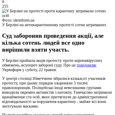
0
255
Фото: ukrinform.ua
У Берліні на антикарантинному протесті сотня затриманих
Суд заборонив проведення акції, але
кілька сотень людей все одно
вирішили взяти участь.
У Берліні пройшла акція протесту проти коронавірусних
обмежень, всупереч забороні суду. Про це
повідомляє
Укрінформ у суботу, 22 травня.
У центрі столиці Німеччини зібралися кількасот учасників
протесту, при цьому порядок охороняли 3 тисячі
правоохоронців. Поліцейські іноді невеликими групами
виводили окремих активістів з натовпу. Тимчасово затримали
щонайменше ста осіб, яких притягнули до адміністративної
відповідальності за порушення карантину - майже всі вони
знехтували масками.
Поліція постійно закликала людей через гучномовці