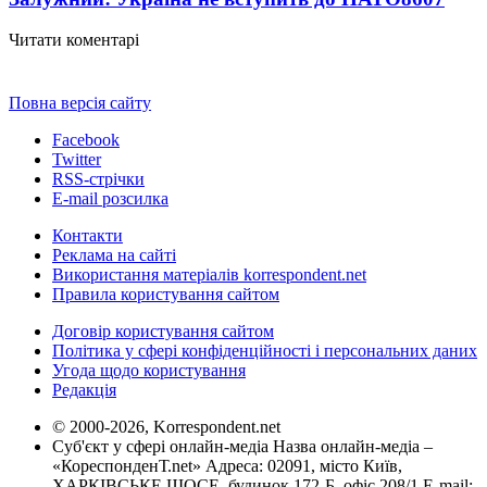
Читати коментарі
Повна версія сайту
Facebook
Twitter
RSS-стрічки
E-mail розсилка
Контакти
Реклама на сайті
Використання матеріалів korrespondent.net
Правила користування сайтом
Договір користування сайтом
Політика у сфері конфіденційності і персональних даних
Угода щодо користування
Редакція
© 2000-2026, Korrespondent.net
Суб'єкт у сфері онлайн-медіа Назва онлайн-медіа –
«КореспонденТ.net» Адреса: 02091, місто Київ,
ХАРКІВСЬКЕ ШОСЕ, будинок 172-Б, офіс 208/1 E-mail: