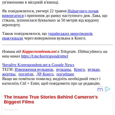
ув'язненими в місцевій в'язниці.
Як повідомлялося, увечері 22 травня
Ньїрагонго почав
вивергатися
і припинив до ранку наступного дня. Лава, що
стікала, зупинилася буквально за 50 метрів від кордону
аеропорту.
Також повідомлялося, що
українських миротворців
евакуювали
через виверження вулкана в Конго.
Новини від
Корреспондент.net
в Telegram. Підписуйтесь на
наш канал
https://t.me/korrespondentnet
Читайте Korrespondent.net в Google News
ТЕГИ:
Извержения вулканов
,
вулканы
,
Конго
,
вулкан
,
жертвы
,
погибли
,
ДР Конго
,
погибшие
Якщо ви помітили помилку, виділіть необхідний текст і
натисніть Ctrl + Enter, щоб повідомити про це редакцію.