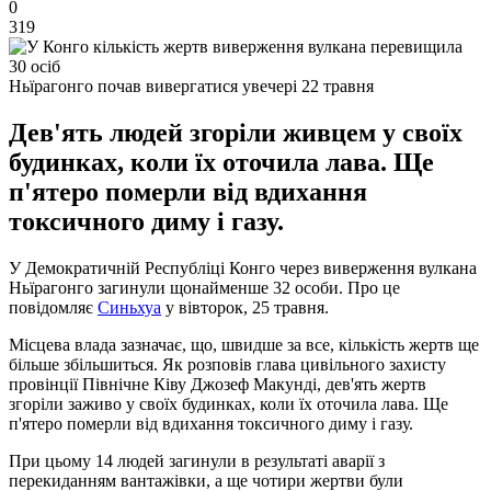
0
319
Ньїрагонго почав вивергатися увечері 22 травня
Дев'ять людей згоріли живцем у своїх
будинках, коли їх оточила лава. Ще
п'ятеро померли від вдихання
токсичного диму і газу.
У Демократичній Республіці Конго через виверження вулкана
Ньїрагонго загинули щонайменше 32 особи. Про це
повідомляє
Синьхуа
у вівторок, 25 травня.
Місцева влада зазначає, що, швидше за все, кількість жертв ще
більше збільшиться. Як розповів глава цивільного захисту
провінції Північне Ківу Джозеф Макунді, дев'ять жертв
згоріли заживо у своїх будинках, коли їх оточила лава. Ще
п'ятеро померли від вдихання токсичного диму і газу.
При цьому 14 людей загинули в результаті аварії з
перекиданням вантажівки, а ще чотири жертви були