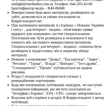
sunlight@mediadim.com.ua
Телефон: 044-205-43-00
Ідентифікатор медіа – R40-06068
Використання будь-яких матеріалів, розміщених на
сайті, дозволяється за умови посилання на
Корреспондент.net.
При копіюванні матеріалів зі сторінки « Новини України
і світу» , для інтернет - видань - обов'язкове пряме
відкрите для пошукових систем гіперпосилання .
Посилання має бути розміщена в незалежності від
повного або часткового використання матеріалів.
Гіперпосилання ( для інтернет - видань) - повинна бути
розміщена в підзаголовку або в першому абзаці
матеріалу.
Новини з позначками "Думка", "Експертиза", "Заява",
"Регіони", "Гроші", "Влада", "Вибори", "Тест-драйв",
"Спецпроекти", "Промо" публікуються на правах
реклами.
Розділ Спецпроекти створюється спільно з
комерційними партнерами.
Будь яке копіювання, публікація, передрук, чи наступне
поширення інформації, що містить посилання на
"Інтерфакс-Україна", EPA / UPG, суворо забороняється.
Власник веб-сторінки в розділі Я-Корреспондент є автор
публікації.