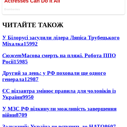
ЧИТАЙТЕ ТАКОЖ
У Білорусі засудили лідера Ляпіса Трубецького
Міхалка
15992
Сюжет
Масова смерть на пляжі. Робота ППО
Росії
15985
Другий за день: у РФ поховали ще одного
генерала
12987
ЄС відзавтра змінює правила для чоловіків із
України
9950
У МЗС РФ відкинули можливість завершення
війни
8709
Залужний: Україна не вступить до НАТО
8607