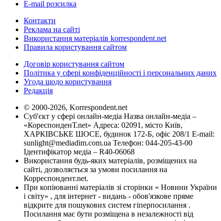
E-mail розсилка
Контакти
Реклама на сайті
Використання матеріалів korrespondent.net
Правила користування сайтом
Договір користування сайтом
Політика у сфері конфіденційності і персональних даних
Угода щодо користування
Редакція
© 2000-2026, Korrespondent.net
Суб'єкт у сфері онлайн-медіа Назва онлайн-медіа –
«КореспонденТ.net» Адреса: 02091, місто Київ,
ХАРКІВСЬКЕ ШОСЕ, будинок 172-Б, офіс 208/1 E-mail:
sunlight@mediadim.com.ua
Телефон: 044-205-43-00
Ідентифікатор медіа – R40-06068
Використання будь-яких матеріалів, розміщених на
сайті, дозволяється за умови посилання на
Корреспондент.net.
При копіюванні матеріалів зі сторінки « Новини України
і світу» , для інтернет - видань - обов'язкове пряме
відкрите для пошукових систем гіперпосилання .
Посилання має бути розміщена в незалежності від