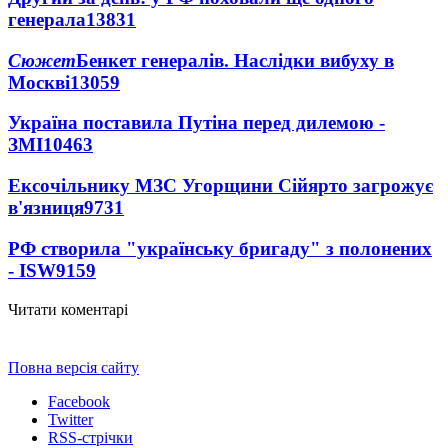
генерала
13831
Сюжет
Бенкет генералів. Наслідки вибуху в
Москві
13059
Україна поставила Путіна перед дилемою -
ЗМІ
10463
Ексочільнику МЗС Угорщини Сійярто загрожує
в'язниця
9731
РФ створила "українську бригаду" з полонених
- ISW
9159
Читати коментарі
Повна версія сайту
Facebook
Twitter
RSS-стрічки