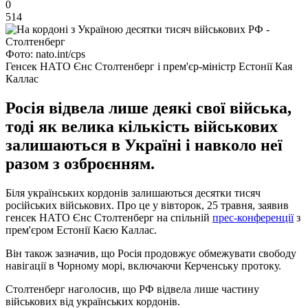
0
514
Фото: nato.int/cps
Генсек НАТО Єнс Столтенберг і прем'єр-міністр Естонії Кая
Каллас
Росія відвела лише деякі свої війська,
тоді як велика кількість військових
залишаються в Україні і навколо неї
разом з озброєнням.
Біля українських кордонів залишаються десятки тисяч
російських військових. Про це у вівторок, 25 травня, заявив
генсек НАТО Єнс Столтенберг на спільній
прес-конференції
з
прем'єром Естонії Каєю Каллас.
Він також зазначив, що Росія продовжує обмежувати свободу
навігації в Чорному морі, включаючи Керченську протоку.
Столтенберг наголосив, що РФ відвела лише частину
військових від українських кордонів.