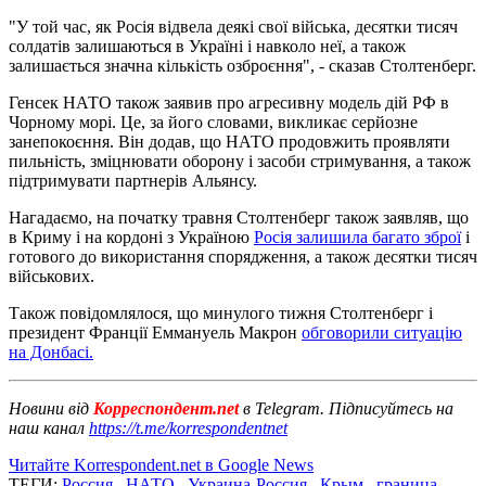
"У той час, як Росія відвела деякі свої війська, десятки тисяч
солдатів залишаються в Україні і навколо неї, а також
залишається значна кількість озброєння", - сказав Столтенберг.
Генсек НАТО також заявив про агресивну модель дій РФ в
Чорному морі. Це, за його словами, викликає серйозне
занепокоєння. Він додав, що НАТО продовжить проявляти
пильність, зміцнювати оборону і засоби стримування, а також
підтримувати партнерів Альянсу.
Нагадаємо, на початку травня Столтенберг також заявляв, що
в Криму і на кордоні з Україною
Росія залишила багато зброї
і
готового до використання спорядження, а також десятки тисяч
військових.
Також повідомлялося, що минулого тижня Столтенберг і
президент Франції Еммануель Макрон
обговорили ситуацію
на Донбасі.
Новини від
Корреспондент.net
в Telegram. Підписуйтесь на
наш канал
https://t.me/korrespondentnet
Читайте Korrespondent.net в Google News
ТЕГИ:
Россия
,
НАТО
,
Украина-Россия
,
Крым
,
граница
,