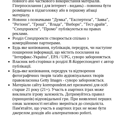
повного або часткового використання матеріалів.
Гіперпосилання ( для інтернет - видань) - повинна бути
розміщена в підзаголовку або в першому абзаці
матеріалу.
Новини з позначками "Думка", "Експертиза", "Заява",
"Регіони", "Гроші", "Влада", "Вибори", "Тест-драйв",
"Спецпроекти", "Промо" публікуються на правах
реклами.
Розділ Спецпроекти створюється спільно з
комерційними партнерами.
Будь яке копіювання, публікація, передрук, чи наступне
поширення інформації, що містить посилання на
"Інтерфакс-Україна", EPA / UPG, суворо забороняється.
Власник веб-сторінки в розділі Я-Корреспондент є автор
публікації.
Будь-яке копіювання, передрук та відтворення
фотографічних творів та/або аудіовізуальних творів
правовласника Getty Images - суворо забороняється.
Матеріали сайту korrespondent.net призначені для осіб
старше 21 року (21+). Участь в азартних іграх може
викликати ігрову залежність. Дотримуйтесь правил
(принципів) відповідальної гри. При виявленні перших
ознак залежності негайно зверніться до спеціаліста.
Пам'ятайте, що участь в азартних іграх не може бути
джерелом доходів або альтернативою роботі.