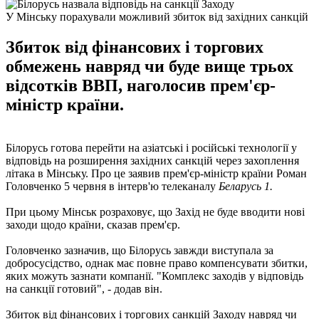
У Мінську порахували можливий збиток від західних санкцій
Збиток від фінансових і торгових
обмежень навряд чи буде вище трьох
відсотків ВВП, наголосив прем'єр-
міністр країни.
Білорусь готова перейти на азіатські і російські технології у
відповідь на розширення західних санкцій через захоплення
літака в Мінську. Про це заявив прем'єр-міністр країни Роман
Головченко 5 червня в інтерв'ю телеканалу
Беларусь 1.
При цьому Мінськ розраховує, що Захід не буде вводити нові
заходи щодо країни, сказав прем'єр.
Головченко зазначив, що Білорусь завжди виступала за
добросусідство, однак має повне право компенсувати збитки,
яких можуть зазнати компанії. "Комплекс заходів у відповідь
на санкції готовий", - додав він.
Збиток від фінансових і торгових санкцій Заходу навряд чи