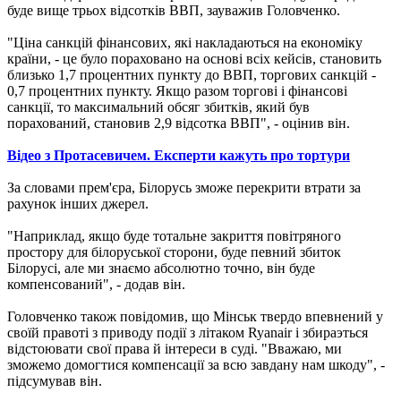
буде вище трьох відсотків ВВП, зауважив Головченко.
"Ціна санкцій фінансових, які накладаються на економіку
країни, - це було пораховано на основі всіх кейсів, становить
близько 1,7 процентних пункту до ВВП, торгових санкцій -
0,7 процентних пункту. Якщо разом торгові і фінансові
санкції, то максимальний обсяг збитків, який був
порахований, становив 2,9 відсотка ВВП", - оцінив він.
Відео з Протасевичем. Експерти кажуть про тортури
За словами прем'єра, Білорусь зможе перекрити втрати за
рахунок інших джерел.
"Наприклад, якщо буде тотальне закриття повітряного
простору для білоруської сторони, буде певний збиток
Білорусі, але ми знаємо абсолютно точно, він буде
компенсований", - додав він.
Головченко також повідомив, що Мінськ твердо впевнений у
своїй правоті з приводу події з літаком Ryanair і збираэться
відстоювати свої права й інтереси в суді. "Вважаю, ми
зможемо домогтися компенсації за всю завдану нам шкоду", -
підсумував він.