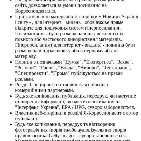
сайті, дозволяється за умови посилання на
Корреспондент.net.
При копіюванні матеріалів зі сторінки « Новини України
і світу» , для інтернет - видань - обов'язкове пряме
відкрите для пошукових систем гіперпосилання .
Посилання має бути розміщена в незалежності від
повного або часткового використання матеріалів.
Гіперпосилання ( для інтернет - видань) - повинна бути
розміщена в підзаголовку або в першому абзаці
матеріалу.
Новини з позначками "Думка", "Експертиза", "Заява",
"Регіони", "Гроші", "Влада", "Вибори", "Тест-драйв",
"Спецпроекти", "Промо" публікуються на правах
реклами.
Розділ Спецпроекти створюється спільно з
комерційними партнерами.
Будь яке копіювання, публікація, передрук, чи наступне
поширення інформації, що містить посилання на
"Інтерфакс-Україна", EPA / UPG, суворо забороняється.
Власник веб-сторінки в розділі Я-Корреспондент є автор
публікації.
Будь-яке копіювання, передрук та відтворення
фотографічних творів та/або аудіовізуальних творів
правовласника Getty Images - суворо забороняється.