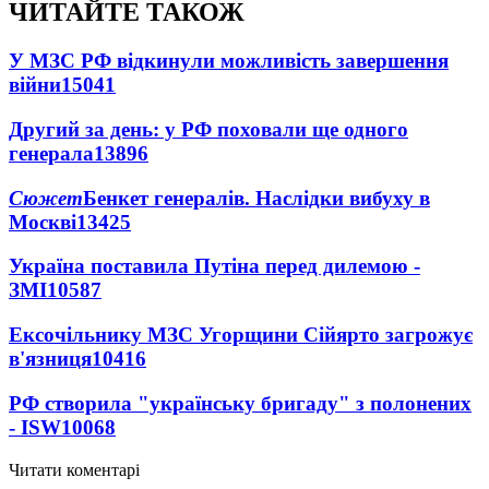
ЧИТАЙТЕ ТАКОЖ
У МЗС РФ відкинули можливість завершення
війни
15041
Другий за день: у РФ поховали ще одного
генерала
13896
Сюжет
Бенкет генералів. Наслідки вибуху в
Москві
13425
Україна поставила Путіна перед дилемою -
ЗМІ
10587
Ексочільнику МЗС Угорщини Сійярто загрожує
в'язниця
10416
РФ створила "українську бригаду" з полонених
- ISW
10068
Читати коментарі