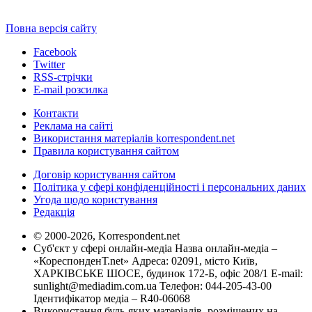
Повна версія сайту
Facebook
Twitter
RSS-стрічки
E-mail розсилка
Контакти
Реклама на сайті
Використання матеріалів korrespondent.net
Правила користування сайтом
Договір користування сайтом
Політика у сфері конфіденційності і персональних даних
Угода щодо користування
Редакція
© 2000-2026, Korrespondent.net
Суб'єкт у сфері онлайн-медіа Назва онлайн-медіа –
«КореспонденТ.net» Адреса: 02091, місто Київ,
ХАРКІВСЬКЕ ШОСЕ, будинок 172-Б, офіс 208/1 E-mail:
sunlight@mediadim.com.ua
Телефон: 044-205-43-00
Ідентифікатор медіа – R40-06068
Використання будь-яких матеріалів, розміщених на