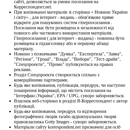
сайті, дозволяється за умови посилання на
Корреспондент.net.
При копіюванні матеріалів зі сторінки « Новини України
і світу» , для інтернет - видань - обов'язкове пряме
відкрите для пошукових систем гіперпосилання .
Посилання має бути розміщена в незалежності від
повного або часткового використання матеріалів.
Гіперпосилання ( для інтернет - видань) - повинна бути
розміщена в підзаголовку або в першому абзаці
матеріалу.
Новини з позначками "Думка", "Експертиза", "Заява",
"Регіони", "Гроші", "Влада", "Вибори", "Тест-драйв",
"Спецпроекти", "Промо" публікуються на правах
реклами.
Розділ Спецпроекти створюється спільно з
комерційними партнерами.
Будь яке копіювання, публікація, передрук, чи наступне
поширення інформації, що містить посилання на
"Інтерфакс-Україна", EPA / UPG, суворо забороняється.
Власник веб-сторінки в розділі Я-Корреспондент є автор
публікації.
Будь-яке копіювання, передрук та відтворення
фотографічних творів та/або аудіовізуальних творів
правовласника Getty Images - суворо забороняється.
Матеріали сайту korrespondent.net призначені для осіб