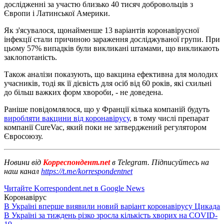
дослідженні за участю близько 40 тисяч добровольців з
Європи і Латинської Америки.
Як з'ясувалося, щонайменше 13 варіантів коронавірусної
інфекції стали причиною зараження досліджуваної групи. При
цьому 57% випадків були викликані штамами, що викликають
заклопотаність.
Також аналізи показують, що вакцина ефективна для молодих
учасників, тоді як її дієвість для осіб від 60 років, які схильні
до більш важких форм хвороби, - не доведена.
Раніше повідомлялося, що у Франції кілька компаній будуть
виробляти вакцини від коронавірусу
, в тому числі препарат
компанії CureVac, який поки не затверджений регулятором
Євросоюзу.
Новини від
Корреспондент.net
в Telegram. Підписуйтесь на
наш канал
https://t.me/korrespondentnet
Читайте Korrespondent.net в Google News
Коронавірус
В Україні вперше виявили новий варіант коронавірусу Цикада
В Україні за тиждень різко зросла кількість хворих на COVID-