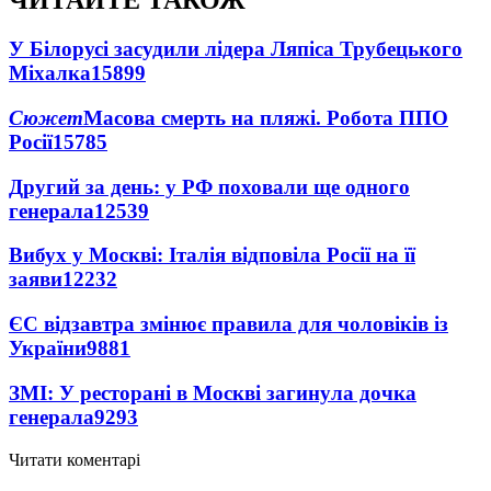
ЧИТАЙТЕ ТАКОЖ
У Білорусі засудили лідера Ляпіса Трубецького
Міхалка
15899
Сюжет
Масова смерть на пляжі. Робота ППО
Росії
15785
Другий за день: у РФ поховали ще одного
генерала
12539
Вибух у Москві: Італія відповіла Росії на її
заяви
12232
ЄС відзавтра змінює правила для чоловіків із
України
9881
ЗМІ: У ресторані в Москві загинула дочка
генерала
9293
Читати коментарі