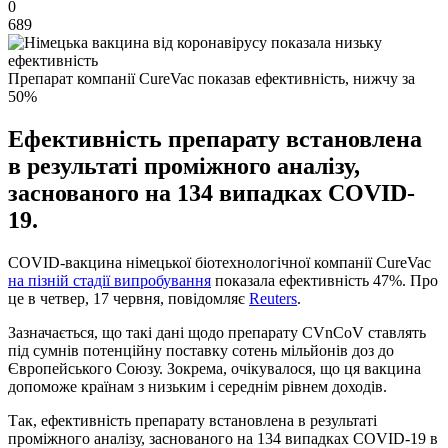
0
689
Препарат компанії CureVac показав ефективність, нижчу за
50%
Ефективність препарату встановлена
в результаті проміжного аналізу,
заснованого на 134 випадках COVID-
19.
COVID-вакцина німецької біотехнологічної компанії CureVac
на пізній стадії випробування
показала ефективність 47%. Про
це в четвер, 17 червня, повідомляє
Reuters
.
Зазначається, що такі дані щодо препарату CVnCoV ставлять
під сумнів потенційну поставку сотень мільйонів доз до
Європейського Союзу. Зокрема, очікувалося, що ця вакцина
допоможе країнам з низьким і середнім рівнем доходів.
Так, ефективність препарату встановлена ​​в результаті
проміжного аналізу, заснованого на 134 випадках COVID-19 в