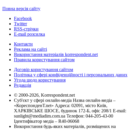
Повна версія сайту
Facebook
Twitter
RSS-стрічки
E-mail розсилка
Контакти
Реклама на сайті
Використання матеріалів korrespondent.net
Правила користування сайтом
Договір користування сайтом
Політика у сфері конфіденційності і персональних даних
Угода щодо користування
Редакція
© 2000-2026, Korrespondent.net
Суб'єкт у сфері онлайн-медіа Назва онлайн-медіа –
«КореспонденТ.net» Адреса: 02091, місто Київ,
ХАРКІВСЬКЕ ШОСЕ, будинок 172-Б, офіс 208/1 E-mail:
sunlight@mediadim.com.ua
Телефон: 044-205-43-00
Ідентифікатор медіа – R40-06068
Використання будь-яких матеріалів, розміщених на