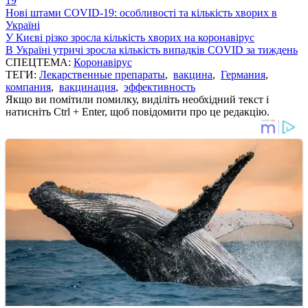
19
Нові штами COVID-19: особливості та кількість хворих в
Україні
У Києві різко зросла кількість хворих на коронавірус
В Україні утричі зросла кількість випадків COVID за тиждень
СПЕЦТЕМА:
Коронавірус
ТЕГИ:
Лекарственные препараты
,
вакцина
,
Германия
,
компания
,
вакцинация
,
эффективность
Якщо ви помітили помилку, виділіть необхідний текст і
натисніть Ctrl + Enter, щоб повідомити про це редакцію.