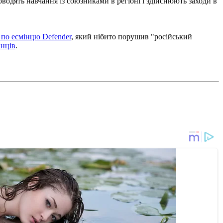
водять навчання із союзниками в регіоні і здійснюють заходи в
 по есмінцю Defender
, який нібито порушив "російський
анців
.