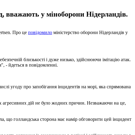
д, вважають у міноборони Нідерландів.
rtsen. Про це
повідомило
міністерство оборони Нідерландів у
ебезпечній близькості і дуже низько, здійснюючи імітацію атак.
, - йдеться в повідомленні.
ислі угоду про запобігання інцидентів на морі, яка спрямована
их агресивних дій не було жодних причин. Незважаючи на це,
ила, що голландська сторона має намір обговорити цей інцидент