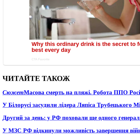
ЧИТАЙТЕ ТАКОЖ
Сюжет
Масова смерть на пляжі. Робота ППО Росі
У Білорусі засудили лідера Ляпіса Трубецького М
Другий за день: у РФ поховали ще одного генерал
У МЗС РФ відкинули можливість завершення вій