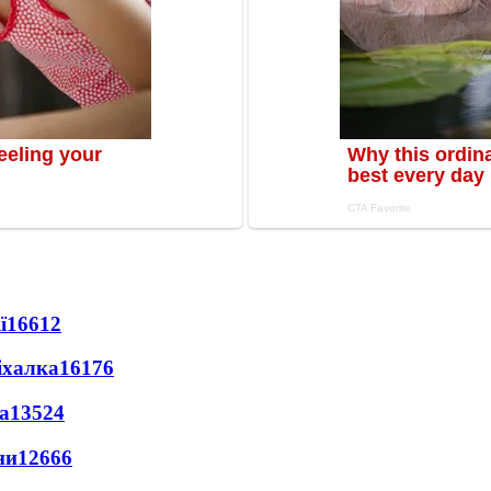
ї
16612
іхалка
16176
а
13524
ни
12666