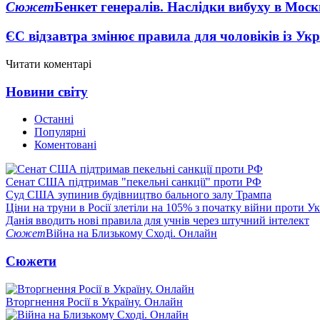
Сюжет
Бенкет генералів. Наслідки вибуху в Моск
ЄС відзавтра змінює правила для чоловіків із Ук
Читати коментарі
Новини світу
Останні
Популярні
Коментовані
Сенат США підтримав "пекельні санкції" проти РФ
Суд США зупинив будівництво бального залу Трампа
Ціни на труни в Росії злетіли на 105% з початку війни проти У
Данія вводить нові правила для учнів через штучний інтелект
Сюжет
Війна на Близькому Сході. Онлайн
Сюжети
Вторгнення Росії в Україну. Онлайн