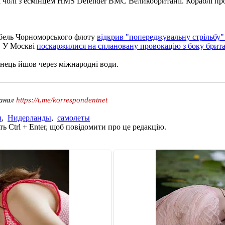
а чолі з есмінцем HMS Defender ВМС Великобританії. Кораблі про
абель Чорноморського флоту
відкрив "попереджувальну стрільбу"
. У Москві
поскаржилися на сплановану провокацію з боку брит
інець йшов через міжнародні води.
канал
https://t.me/korrespondentnet
и
,
Нидерланды
,
самолеты
ь Ctrl + Enter, щоб повідомити про це редакцію.