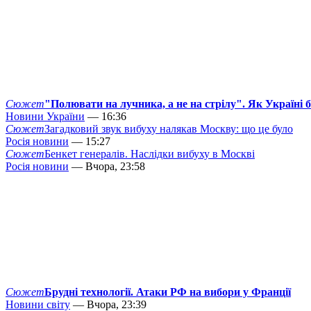
Сюжет
"Полювати на лучника, а не на стрілу". Як Україні 
Новини України
— 16:36
Сюжет
Загадковий звук вибуху налякав Москву: що це було
Росія новини
— 15:27
Сюжет
Бенкет генералів. Наслідки вибуху в Москві
Росія новини
— Вчора, 23:58
Сюжет
Брудні технології. Атаки РФ на вибори у Франції
Новини світу
— Вчора, 23:39