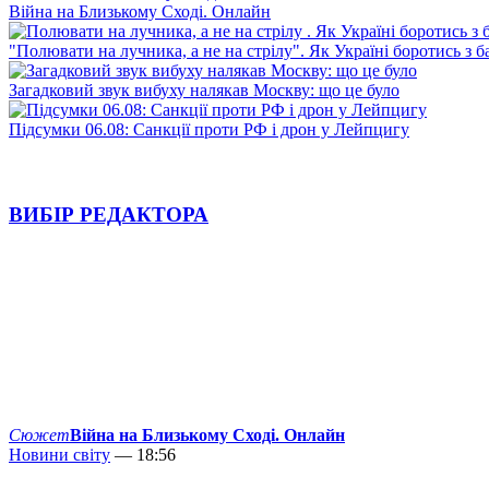
Війна на Близькому Сході. Онлайн
"Полювати на лучника, а не на стрілу". Як Україні боротись з 
Загадковий звук вибуху налякав Москву: що це було
Підсумки 06.08: Санкції проти РФ і дрон у Лейпцигу
ВИБІР РЕДАКТОРА
Сюжет
Війна на Близькому Сході. Онлайн
Новини світу
— 18:56