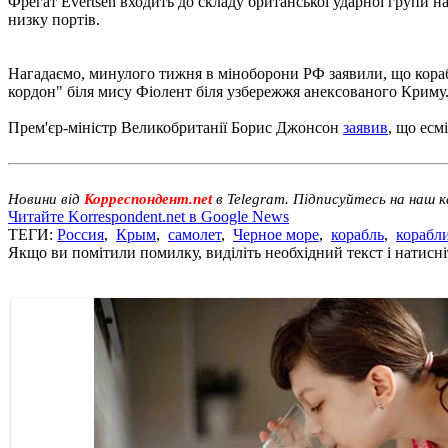
Фрегат Evertsen входить до складу британської ударної групи н
низку портів.
Нагадаємо, минулого тижня в міноборони РФ заявили, що кор
кордон" біля мису Фіолент біля узбережжя анексованого Криму
Прем'єр-міністр Великобританії Борис Джонсон
заявив
, що есм
Новини від
Корреспондент.net
в Telegram. Підписуйтесь на наш 
Читайте Korrespondent.net в Google News
ТЕГИ:
Россия
,
Крым
,
самолет
,
Черное море
,
корабль
,
корабл
Якщо ви помітили помилку, виділіть необхідний текст і натисніт