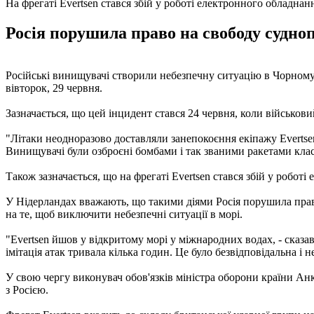
На фрегаті Evertsen стався збій у роботі електронного обладнан
Росія порушила право на свободу судноп
Російські винищувачі створили небезпечну ситуацію в Чорному
вівторок, 29 червня.
Зазначається, що цей інцидент стався 24 червня, коли військов
"Літаки неодноразово доставляли занепокоєння екіпажу Evertsen 
Винищувачі були озброєні бомбами і так званими ракетами класу
Також зазначається, що на фрегаті Evertsen стався збій у робот
У Нідерландах вважають, що такими діями Росія порушила право
на те, щоб виключити небезпечні ситуації в морі.
"Evertsen йшов у відкритому морі у міжнародних водах, - сказ
імітація атак тривала кілька годин. Це було безвідповідальна і 
У свою чергу виконувач обов'язків міністра оборони країни Анк
з Росією.