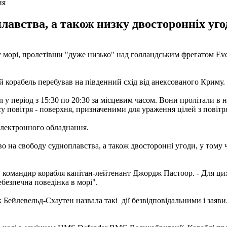
ня
лавства, а також низку двосторонніх уго
 морі, пролетівши "дуже низько" над голландським фрегатом Eve
ий корабель перебував на південний схід від анексованого Криму.
у період з 15:30 по 20:30 за місцевим часом. Вони пролітали в н
 повітря - поверхня, призначеними для ураження цілей з повітря"
і електронного обладнання.
 на свободу судноплавства, а також двосторонні угоди, у тому ч
ав командир корабля капітан-лейтенант Джордж Пастоор. - Для ц
небезпечна поведінка в морі".
 Бейлевельд-Схаутен назвала такі дії безвідповідальними і заяв