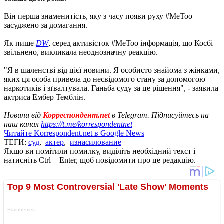
Він перша знаменитість, яку з часу появи руху #MeToo
засуджено за домагання.
Як пише
DW
, серед активісток #MeToo інформація, що Косбі
звільнено, викликала неоднозначну реакцію.
"Я в шаленстві від цієї новини. Я особисто знайома з жінками,
яких ця особа привела до несвідомого стану за допомогою
наркотиків і зґвалтувала. Ганьба суду за це рішення", - заявила
актриса Ембер Темблін.
Новини від
Корреспондент.net
в Telegram. Підписуйтесь на
наш канал
https://t.me/korrespondentnet
Читайте Korrespondent.net в Google News
ТЕГИ:
суд
,
актер
,
изнасилование
Якщо ви помітили помилку, виділіть необхідний текст і
натисніть Ctrl + Enter, щоб повідомити про це редакцію.