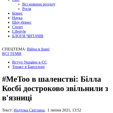
Всі новини розділу
Росія
Бізнес
Наука
Шоу-бізнес
Спорт
Lifestyle
БЛОГИ ЧИТАЧІВ
СПЕЦТЕМА:
Війна в Ірані
ВСІ ТЕМИ
Вступ України в ЄС
Теракт в Барселоні
#MeToo в шаленстві: Білла
Косбі достроково звільнили з
в'язниці
Текст:
Надтока Світлана
, 1 липня 2021, 13:52