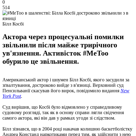
0
514
Білл Косбі
Актора через процесуальні помилки
звільнили після майже трирічного
ув'язнення. Активісток #MeToo
обурило це звільнення.
Американський актор і шоумен Білл Косбі, якого засудили за
зґвалтування, достроково вийде з в'язниці. Верховний суд
Пенсильванії скасував його вирок, повідомило видання
New
York Post
.
Суд вирішив, що Косбі було відмовлено у справедливому
судовому розгляді, так як в основу справи лягли свідчення
самого актора, які він дав у рамках угоди зі слідством.
Білл зізнався, що в 2004 році накачав колишню баскетболістку
Андреа Констанд наркотиками перед тим, як здійснити з нею