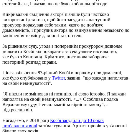
статевий акт, і вказав, що це було з обопільної згоди.
Викривальні свідчення актора пізніше були частково
використані для того, щоб його засудити - наступний
прокурор порахував себе таким, якого не пов'язує
домовленість, і присудив актора до звинувачення незадовго до
закінчення терміну давності за статтею.
За рішенням суду, угода з попереднім прокурором дозволяє
звільнити Косбі від покарання за сексуальне насильство,
яке було з Констанд. Крім того, постанова забороняє
повторний розгляд справи.
Після звільнення 83-річний Косбі в першому повідомленні,
яке було опубліковано у
Twitter
, заявив, "що завжди наполягав
на своїй невинуватості".
"Я ніколи не змінював ні позицію, ні свою історію. Я завжди
наполягав на своїй невинуватості. <...> Особлива подяка
Верховному суду Пенсильванії за вірність закону", -
підкреслив він.
Нагадаємо, в 2018 році
Косбі засудили до 10 років
позбавлення волі
за зґвалтування. Артист провів в ув'язненні
більше двох років.