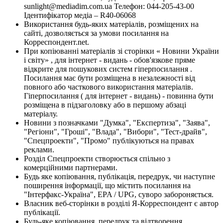
sunlight@mediadim.com.ua
Телефон: 044-205-43-00
Ідентифікатор медіа – R40-06068
Використання будь-яких матеріалів, розміщених на
сайті, дозволяється за умови посилання на
Корреспондент.net.
При копіюванні матеріалів зі сторінки « Новини України
і світу» , для інтернет - видань - обов'язкове пряме
відкрите для пошукових систем гіперпосилання .
Посилання має бути розміщена в незалежності від
повного або часткового використання матеріалів.
Гіперпосилання ( для інтернет - видань) - повинна бути
розміщена в підзаголовку або в першому абзаці
матеріалу.
Новини з позначками "Думка", "Експертиза", "Заява",
"Регіони", "Гроші", "Влада", "Вибори", "Тест-драйв",
"Спецпроекти", "Промо" публікуються на правах
реклами.
Розділ Спецпроекти створюється спільно з
комерційними партнерами.
Будь яке копіювання, публікація, передрук, чи наступне
поширення інформації, що містить посилання на
"Інтерфакс-Україна", EPA / UPG, суворо забороняється.
Власник веб-сторінки в розділі Я-Корреспондент є автор
публікації.
Будь-яке копіювання, передрук та відтворення