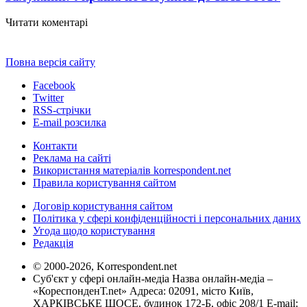
Читати коментарі
Повна версія сайту
Facebook
Twitter
RSS-стрічки
E-mail розсилка
Контакти
Реклама на сайті
Використання матеріалів korrespondent.net
Правила користування сайтом
Договір користування сайтом
Політика у сфері конфіденційності і персональних даних
Угода щодо користування
Редакція
© 2000-2026, Korrespondent.net
Суб'єкт у сфері онлайн-медіа Назва онлайн-медіа –
«КореспонденТ.net» Адреса: 02091, місто Київ,
ХАРКІВСЬКЕ ШОСЕ, будинок 172-Б, офіс 208/1 E-mail: