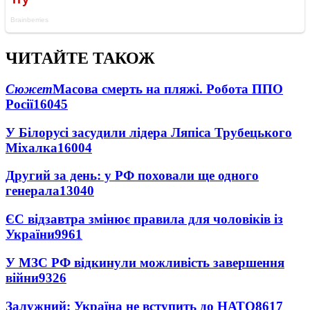
ЧИТАЙТЕ ТАКОЖ
Сюжет
Масова смерть на пляжі. Робота ППО
Росії
16045
У Білорусі засудили лідера Ляпіса Трубецького
Міхалка
16004
Другий за день: у РФ поховали ще одного
генерала
13040
ЄС відзавтра змінює правила для чоловіків із
України
9961
У МЗС РФ відкинули можливість завершення
війни
9326
Залужний: Україна не вступить до НАТО
8617