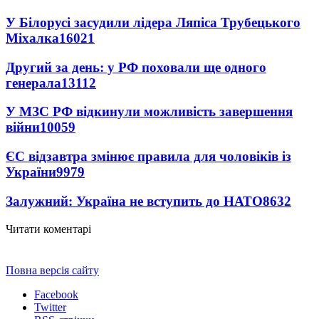
У Білорусі засудили лідера Ляпіса Трубецького
Міхалка
16021
Другий за день: у РФ поховали ще одного
генерала
13112
У МЗС РФ відкинули можливість завершення
війни
10059
ЄС відзавтра змінює правила для чоловіків із
України
9979
Залужний: Україна не вступить до НАТО
8632
Читати коментарі
Повна версія сайту
Facebook
Twitter