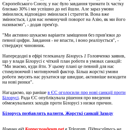
Європейського Союзу, у нас було завдання тримати їх частку
близько 30% і ми успішно до неї йшли. Але зараз умови
змінилися, відповідно змінилася і стратегія. Вона вже
змінюється, і для нас неминучий поворот на Азію, як ми його
називаємо", - додав прем'єр.
"Ми активно шукаємо варіанти заміщення без прив'язки до
певної цифри. Завдання - не впасти, і воно реалізується", -
стверджує чиновник.
Напередодні в ефірі телеканалу
Білорусь 1
Головченко заявив,
що у влади Білорусі є чіткий план роботи в умовах санкцій:
"Ми знаємо, куди йти. У цьому плані це певний для нас
стимулюючий і мотивуючий фактор. Більш жорсткі умови
роботи змусять нас рухатися ще швидше, активніше виходити
на нові ринки".
Нагадаємо, що раніше
в ЄС оголосили про нові санкції проти
Білорусі
. Рада ЄС опублікувала рішення про введення
обмежувальних заходів проти Білорусі з низки причин.
Білорусь позбавлять валюти. Жорсткі санкції Заходу
Новини від
Корреспондент.net
в Telegram. Підписуйтесь на