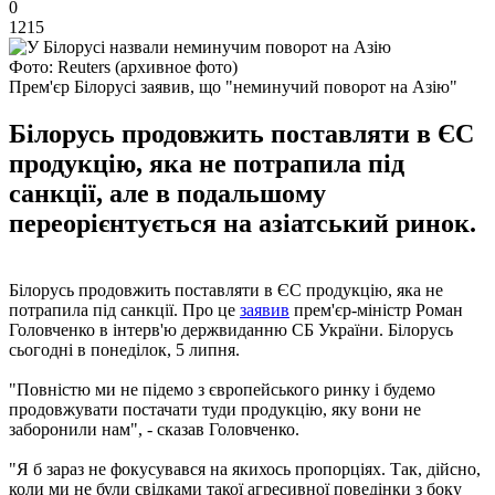
0
1215
Фото: Reuters (архивное фото)
Прем'єр Білорусі заявив, що "неминучий поворот на Азію"
Білорусь продовжить поставляти в ЄС
продукцію, яка не потрапила під
санкції, але в подальшому
переорієнтується на азіатський ринок.
Білорусь продовжить поставляти в ЄС продукцію, яка не
потрапила під санкції. Про це
заявив
прем'єр-міністр Роман
Головченко в інтерв'ю держвиданню СБ України. Білорусь
сьогодні в понеділок, 5 липня.
"Повністю ми не підемо з європейського ринку і будемо
продовжувати постачати туди продукцію, яку вони не
заборонили нам", - сказав Головченко.
"Я б зараз не фокусувався на якихось пропорціях. Так, дійсно,
коли ми не були свідками такої агресивної поведінки з боку