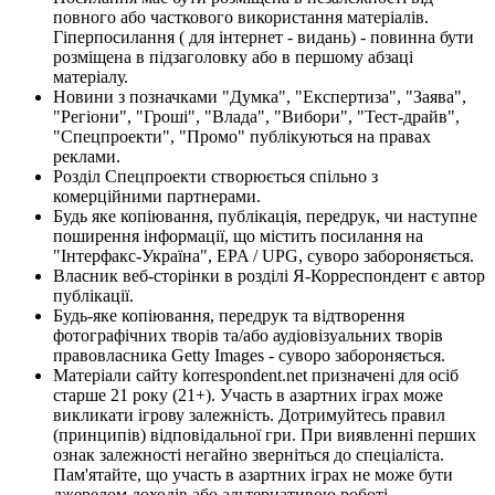
повного або часткового використання матеріалів.
Гіперпосилання ( для інтернет - видань) - повинна бути
розміщена в підзаголовку або в першому абзаці
матеріалу.
Новини з позначками "Думка", "Експертиза", "Заява",
"Регіони", "Гроші", "Влада", "Вибори", "Тест-драйв",
"Спецпроекти", "Промо" публікуються на правах
реклами.
Розділ Спецпроекти створюється спільно з
комерційними партнерами.
Будь яке копіювання, публікація, передрук, чи наступне
поширення інформації, що містить посилання на
"Інтерфакс-Україна", EPA / UPG, суворо забороняється.
Власник веб-сторінки в розділі Я-Корреспондент є автор
публікації.
Будь-яке копіювання, передрук та відтворення
фотографічних творів та/або аудіовізуальних творів
правовласника Getty Images - суворо забороняється.
Матеріали сайту korrespondent.net призначені для осіб
старше 21 року (21+). Участь в азартних іграх може
викликати ігрову залежність. Дотримуйтесь правил
(принципів) відповідальної гри. При виявленні перших
ознак залежності негайно зверніться до спеціаліста.
Пам'ятайте, що участь в азартних іграх не може бути
джерелом доходів або альтернативою роботі.