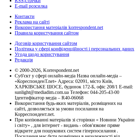
RSS-стрічки
E-mail розсилка
Контакти
Реклама на сайті
Використання матеріалів korrespondent.net
Правила користування сайтом
Договір користування сайтом
Політика у сфері конфіденційності і персональних даних
Угода щодо користування
Редакція
© 2000-2026, Korrespondent.net
Суб'єкт у сфері онлайн-медіа Назва онлайн-медіа –
«КореспонденТ.net» Адреса: 02091, місто Київ,
ХАРКІВСЬКЕ ШОСЕ, будинок 172-Б, офіс 208/1 E-mail:
sunlight@mediadim.com.ua
Телефон: 044-205-43-00
Ідентифікатор медіа – R40-06068
Використання будь-яких матеріалів, розміщених на
сайті, дозволяється за умови посилання на
Корреспондент.net.
При копіюванні матеріалів зі сторінки « Новини України
і світу» , для інтернет - видань - обов'язкове пряме
відкрите для пошукових систем гіперпосилання .
Посилання має бути розміщена в незалежності від