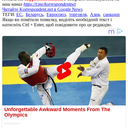
наш канал
https://t.me/korrespondentnet
Читайте Korrespondent.net в Google News
ТЕГИ:
ЕС
,
Беларусь
,
Евросоюз
,
торговля
,
Азия
,
санкции
Якщо ви помітили помилку, виділіть необхідний текст і
натисніть Ctrl + Enter, щоб повідомити про це редакцію.