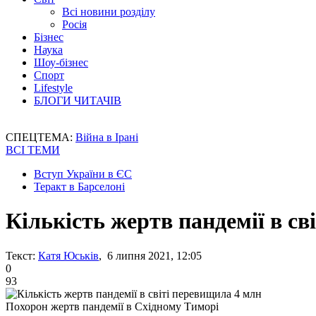
Всі новини розділу
Росія
Бізнес
Наука
Шоу-бізнес
Спорт
Lifestyle
БЛОГИ ЧИТАЧІВ
СПЕЦТЕМА:
Війна в Ірані
ВСІ ТЕМИ
Вступ України в ЄС
Теракт в Барселоні
Кількість жертв пандемії в св
Текст:
Катя Юськів
, 6 липня 2021, 12:05
0
93
Похорон жертв пандемії в Східному Тиморі