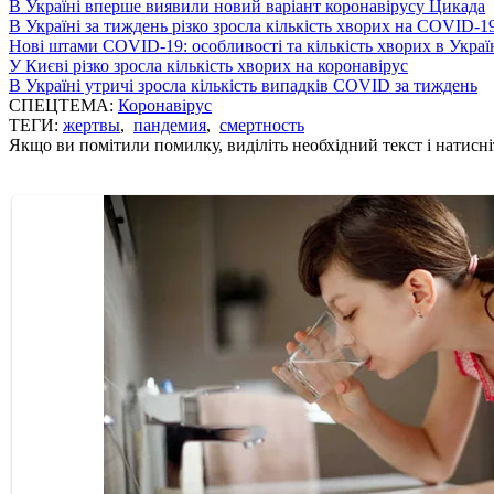
В Україні вперше виявили новий варіант коронавірусу Цикада
В Україні за тиждень різко зросла кількість хворих на COVID-1
Нові штами COVID-19: особливості та кількість хворих в Украї
У Києві різко зросла кількість хворих на коронавірус
В Україні утричі зросла кількість випадків COVID за тиждень
СПЕЦТЕМА:
Коронавірус
ТЕГИ:
жертвы
,
пандемия
,
смертность
Якщо ви помітили помилку, виділіть необхідний текст і натисніт