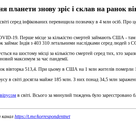
я планети знову зріс і склав на ранок ві
світі серед інфікованих перевищила позначку в 4 млн осіб. Про ц
OVID-19. Перше місце за кількістю смертей займають США - там п
док займає Індія з 403 310 летальними наслідками серед людей з 
ється на шостому місці за кількістю смертей серед тих, хто зараз
 новий максимум за час пандемії.
к вівторка 513,4. При цьому в США на 1 млн жителів померли 1866 
русу в світі досягла майже 185 млн. З них понад 34,5 млн зараже
авірусом
в світі. Всього за минулий тиждень було зареєстровано 
ш канал
https://t.me/korrespondentnet