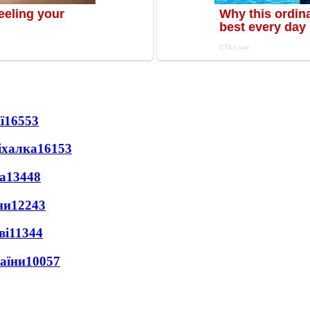
ї
16553
іхалка
16153
а
13448
ни
12243
ві
11344
раїни
10057