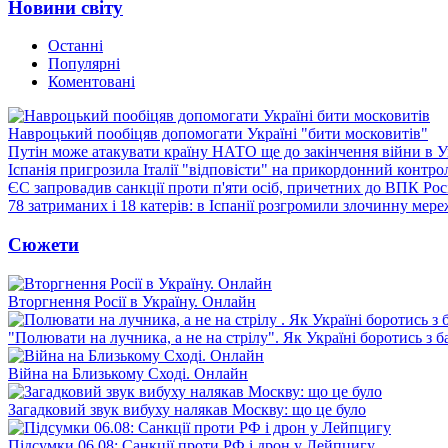
Новини світу
Останні
Популярні
Коментовані
Навроцький пообіцяв допомогати Україні "бити московитів"
Путін може атакувати країну НАТО ще до закінчення війни в Ук
Іспанія пригрозила Італії "відповісти" на прикордонний контро
ЄС запровадив санкції проти п'яти осіб, причетних до ВПК Росі
78 затриманих і 18 катерів: в Іспанії розгромили злочинну мер
Сюжети
Вторгнення Росії в Україну. Онлайн
"Полювати на лучника, а не на стрілу". Як Україні боротись з 
Війна на Близькому Сході. Онлайн
Загадковий звук вибуху налякав Москву: що це було
Підсумки 06.08: Санкції проти РФ і дрон у Лейпцигу