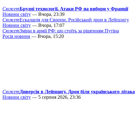
Сюжет
Брудні технології. Атаки РФ на вибори у Франції
Новини світу
— Вчора, 23:39
Сюжет
Ескалація для Європи. Російський дрон в Лейпцигу
Новини світу
— Вчора, 17:07
Сюжет
Зміни в армії РФ: що стоїть за рішенням Путіна
Росія новини
— Вчора, 15:20
Сюжет
Диверсія в Лейпцигу. Дрон біля українського літака
Новини світу
— 5 серпня 2026, 23:36