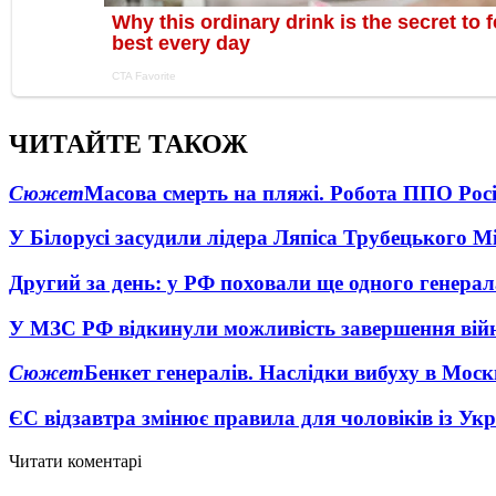
ЧИТАЙТЕ ТАКОЖ
Сюжет
Масова смерть на пляжі. Робота ППО Росі
У Білорусі засудили лідера Ляпіса Трубецького М
Другий за день: у РФ поховали ще одного генерал
У МЗС РФ відкинули можливість завершення вій
Сюжет
Бенкет генералів. Наслідки вибуху в Моск
ЄС відзавтра змінює правила для чоловіків із Ук
Читати коментарі