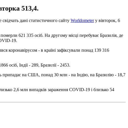
вторка 513,4.
е свідчать дані статистичного сайту
Worldometer
у вівторок, 6
омерли 621 335 осіб. На другому місці перебуває Бразилія, де
COVID-19.
ився коронавірусом - в країні зафіксували понад 139 316
осіб, Індії - 289, Бразилії - 2453.
нь припадає на США, понад 30 млн - на Індію, на Бразилію - 18,7
близько 2,6 млн випадків зараження COVID-19 і близько 54