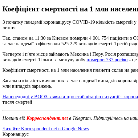
Коефіцієнт смертності на 1 млн населенн
З початку пандемії коронавірусу COVID-19 кількість смертей у 
липня.
Так, станом на 11:30 за Києвом померли 4 001 754 пацієнти з C
за час пандемії зафіксували 525 229 випадків смерті. Третій ря
Четверте і п'яте місце займають Мексика і Перу. Росія розташову
випадків смерті. Тільки за минулу добу
померли 737 росіян
- це
Коефіцієнт смертності на 1 млн населення планети склав на рано
Загальна кількість виявлених за час пандемії випадків коронаві
млн ​​випадків заражень.
Напередодні у ВООЗ заявили про стабілізацію ситуації з корон
тисяч смертей.
Новини від
Корреспондент.net
в Telegram. Підписуйтесь на на
Читайте Korrespondent.net в Google News
Коронавірус