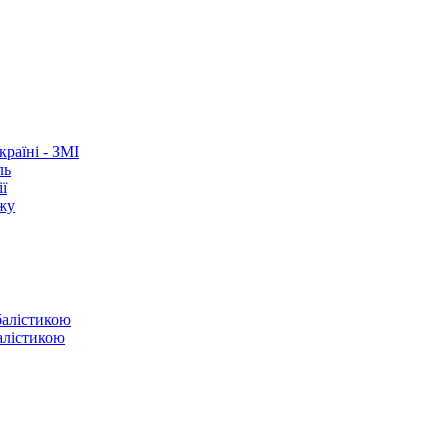
раїні - ЗМІ
ль
ї
ежу
балістикою