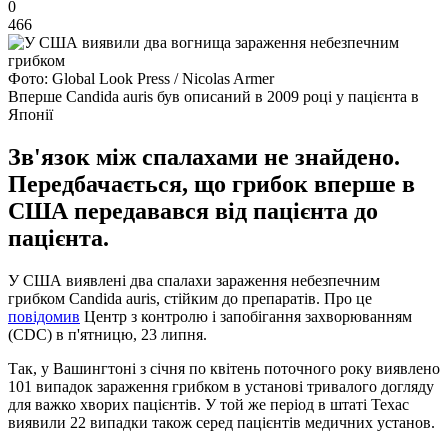
0
466
Фото: Global Look Press / Nicolas Armer
Вперше Candida auris був описаний в 2009 році у пацієнта в
Японії
Зв'язок між спалахами не знайдено.
Передбачається, що грибок вперше в
США передавався від пацієнта до
пацієнта.
У США виявлені два спалахи зараження небезпечним
грибком Candida auris, стійким до препаратів. Про це
повідомив
Центр з контролю і запобігання захворюванням
(CDC) в п'ятницю, 23 липня.
Так, у Вашингтоні з січня по квітень поточного року виявлено
101 випадок зараження грибком в установі тривалого догляду
для важко хворих пацієнтів. У той же період в штаті Техас
виявили 22 випадки також серед пацієнтів медичних установ.