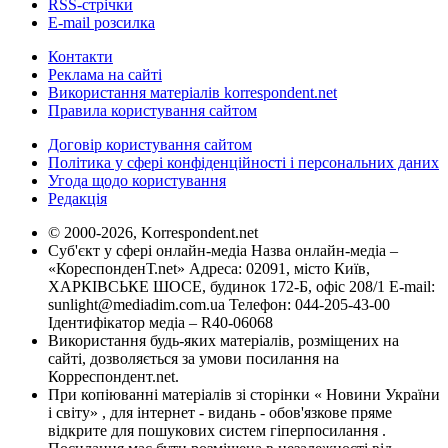
RSS-стрічки
E-mail розсилка
Контакти
Реклама на сайті
Використання матеріалів korrespondent.net
Правила користування сайтом
Договір користування сайтом
Політика у сфері конфіденційності і персональних даних
Угода щодо користування
Редакція
© 2000-2026, Korrespondent.net
Суб'єкт у сфері онлайн-медіа Назва онлайн-медіа –
«КореспонденТ.net» Адреса: 02091, місто Київ,
ХАРКІВСЬКЕ ШОСЕ, будинок 172-Б, офіс 208/1 E-mail:
sunlight@mediadim.com.ua
Телефон: 044-205-43-00
Ідентифікатор медіа – R40-06068
Використання будь-яких матеріалів, розміщених на
сайті, дозволяється за умови посилання на
Корреспондент.net.
При копіюванні матеріалів зі сторінки « Новини України
і світу» , для інтернет - видань - обов'язкове пряме
відкрите для пошукових систем гіперпосилання .