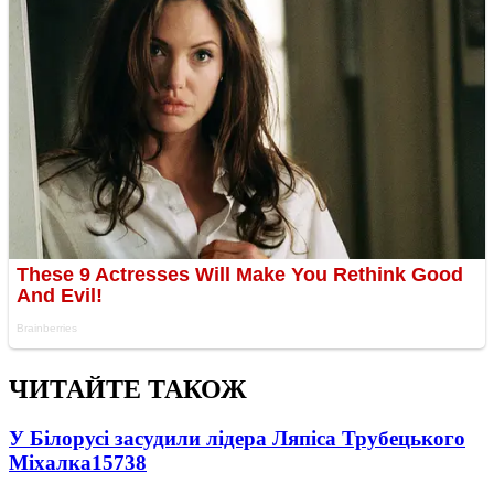
ЧИТАЙТЕ ТАКОЖ
У Білорусі засудили лідера Ляпіса Трубецького
Міхалка
15738