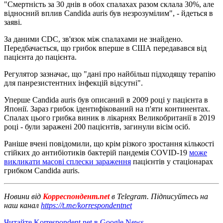
"Смертність за 30 днів в обох спалахах разом склала 30%, але
відносний вплив Candida auris був незрозумілим", - йдеться в
заяві.
За даними CDC, зв'язок між спалахами не знайдено.
Передбачається, що грибок вперше в США передавався від
пацієнта до пацієнта.
Регулятор зазначає, що "дані про найбільш підходящу терапію
для панрезистентних інфекцій відсутні".
Уперше Candida auris був описаний в 2009 році у пацієнта в
Японії. Зараз грибок ідентифікований на п'яти континентах.
Спалах цього грибка виник в лікарнях Великобританії в 2019
році - були заражені 200 пацієнтів, загинули вісім осіб.
Раніше вчені повідомили, що крім різкого зростання кількості
стійких до антибіотиків бактерій пандемія COVID-19
може
викликати масові сплески зараження
пацієнтів у стаціонарах
грибком Candida auris.
Новини від
Корреспондент.net
в Telegram. Підписуйтесь на
наш канал
https://t.me/korrespondentnet
Читайте Korrespondent.net в Google News