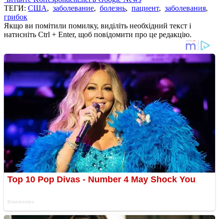
ТЕГИ:
США
,
заболевание
,
болезнь
,
пациент
,
заболевания
,
грибок
Якщо ви помітили помилку, виділіть необхідний текст і
натисніть Ctrl + Enter, щоб повідомити про це редакцію.