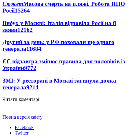
Сюжет
Масова смерть на пляжі. Робота ППО
Росії
15264
Вибух у Москві: Італія відповіла Росії на її
заяви
12162
Другий за день: у РФ поховали ще одного
генерала
11684
ЄС відзавтра змінює правила для чоловіків із
України
9772
ЗМІ: У ресторані в Москві загинула дочка
генерала
9214
Читати коментарі
Повна версія сайту
Facebook
Twitter