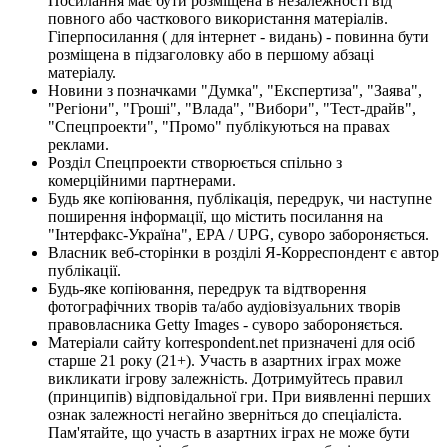
Посилання має бути розміщена в незалежності від
повного або часткового використання матеріалів.
Гіперпосилання ( для інтернет - видань) - повинна бути
розміщена в підзаголовку або в першому абзаці
матеріалу.
Новини з позначками "Думка", "Експертиза", "Заява",
"Регіони", "Гроші", "Влада", "Вибори", "Тест-драйв",
"Спецпроекти", "Промо" публікуються на правах
реклами.
Розділ Спецпроекти створюється спільно з
комерційними партнерами.
Будь яке копіювання, публікація, передрук, чи наступне
поширення інформації, що містить посилання на
"Інтерфакс-Україна", EPA / UPG, суворо забороняється.
Власник веб-сторінки в розділі Я-Корреспондент є автор
публікації.
Будь-яке копіювання, передрук та відтворення
фотографічних творів та/або аудіовізуальних творів
правовласника Getty Images - суворо забороняється.
Матеріали сайту korrespondent.net призначені для осіб
старше 21 року (21+). Участь в азартних іграх може
викликати ігрову залежність. Дотримуйтесь правил
(принципів) відповідальної гри. При виявленні перших
ознак залежності негайно зверніться до спеціаліста.
Пам'ятайте, що участь в азартних іграх не може бути