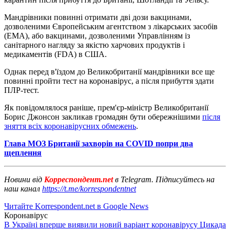
Мандрівники повинні отримати дві дози вакцинами,
дозволеними Європейським агентством з лікарських засобів
(EMA), або вакцинами, дозволеними Управлінням із
санітарного нагляду за якістю харчових продуктів і
медикаментів (FDA) в США.
Однак перед в'їздом до Великобританії мандрівники все ще
повинні пройти тест на коронавірус, а після прибуття здати
ПЛР-тест.
Як повідомлялося раніше, прем'єр-міністр Великобританії
Борис Джонсон закликав громадян бути обережнішими
після
зняття всіх коронавірусних обмежень
.
Глава МОЗ Британії захворів на COVID попри два
щеплення
Новини від
Корреспондент.net
в Telegram. Підписуйтесь на
наш канал
https://t.me/korrespondentnet
Читайте Korrespondent.net в Google News
Коронавірус
В Україні вперше виявили новий варіант коронавірусу Цикада