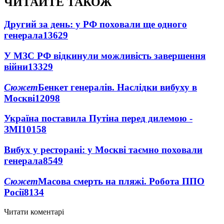
ЧИТАЙТЕ ТАКОЖ
Другий за день: у РФ поховали ще одного
генерала
13629
У МЗС РФ відкинули можливість завершення
війни
13329
Сюжет
Бенкет генералів. Наслідки вибуху в
Москві
12098
Україна поставила Путіна перед дилемою -
ЗМІ
10158
Вибух у ресторані: у Москві таємно поховали
генерала
8549
Сюжет
Масова смерть на пляжі. Робота ППО
Росії
8134
Читати коментарі