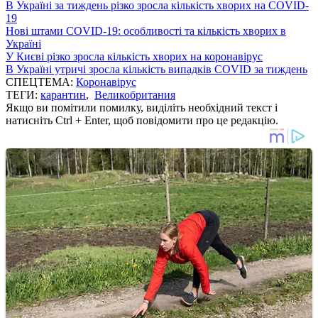
В Україні за тиждень різко зросла кількість хворих на COVID-
19
Нові штами COVID-19: особливості та кількість хворих в
Україні
У Києві різко зросла кількість хворих на коронавірус
В Україні утричі зросла кількість випадків COVID за тиждень
СПЕЦТЕМА:
Коронавірус
ТЕГИ:
карантин
,
Великобритания
Якщо ви помітили помилку, виділіть необхідний текст і
натисніть Ctrl + Enter, щоб повідомити про це редакцію.