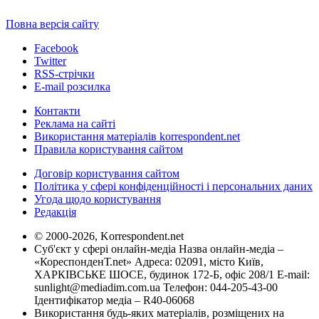
Повна версія сайту
Facebook
Twitter
RSS-стрічки
E-mail розсилка
Контакти
Реклама на сайті
Використання матеріалів korrespondent.net
Правила користування сайтом
Договір користування сайтом
Політика у сфері конфіденційності і персональних даних
Угода щодо користування
Редакція
© 2000-2026, Korrespondent.net
Суб'єкт у сфері онлайн-медіа Назва онлайн-медіа –
«КореспонденТ.net» Адреса: 02091, місто Київ,
ХАРКІВСЬКЕ ШОСЕ, будинок 172-Б, офіс 208/1 E-mail:
sunlight@mediadim.com.ua
Телефон: 044-205-43-00
Ідентифікатор медіа – R40-06068
Використання будь-яких матеріалів, розміщених на