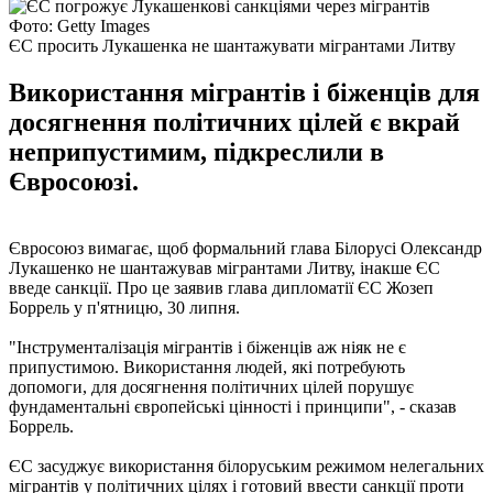
Фото: Getty Images
ЄС просить Лукашенка не шантажувати мігрантами Литву
Використання мігрантів і біженців для
досягнення політичних цілей є вкрай
неприпустимим, підкреслили в
Євросоюзі.
Євросоюз вимагає, щоб формальний глава Білорусі Олександр
Лукашенко не шантажував мігрантами Литву, інакше ЄС
введе санкції. Про це заявив глава дипломатії ЄС Жозеп
Боррель у п'ятницю, 30 липня.
"Інструменталізація мігрантів і біженців аж ніяк не є
припустимою. Використання людей, які потребують
допомоги, для досягнення політичних цілей порушує
фундаментальні європейські цінності і принципи", - сказав
Боррель.
ЄС засуджує використання білоруським режимом нелегальних
мігрантів у політичних цілях і готовий ввести санкції проти