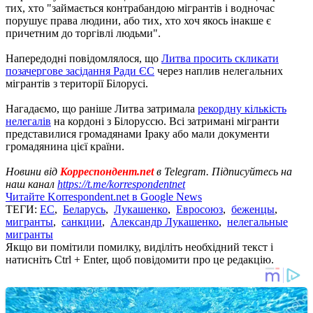
тих, хто "займається контрабандою мігрантів і водночас
порушує права людини, або тих, хто хоч якось інакше є
причетним до торгівлі людьми".
Напередодні повідомлялося, що
Литва просить скликати
позачергове засідання Ради ЄС
через наплив нелегальних
мігрантів з території Білорусі.
Нагадаємо, що раніше Литва затримала
рекордну кількість
нелегалів
на кордоні з Білоруссю. Всі затримані мігранти
представилися громадянами Іраку або мали документи
громадянина цієї країни.
Новини від
Корреспондент.net
в Telegram. Підписуйтесь на
наш канал
https://t.me/korrespondentnet
Читайте Korrespondent.net в Google News
ТЕГИ:
ЕС
,
Беларусь
,
Лукашенко
,
Евросоюз
,
беженцы
,
мигранты
,
санкции
,
Александр Лукашенко
,
нелегальные
мигранты
Якщо ви помітили помилку, виділіть необхідний текст і
натисніть Ctrl + Enter, щоб повідомити про це редакцію.