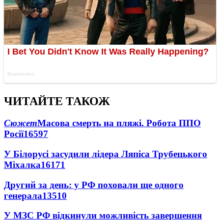
ЧИТАЙТЕ ТАКОЖ
Сюжет
Масова смерть на пляжі. Робота ППО
Росії
16597
У Білорусі засудили лідера Ляпіса Трубецького
Міхалка
16171
Другий за день: у РФ поховали ще одного
генерала
13510
У МЗС РФ відкинули можливість завершення