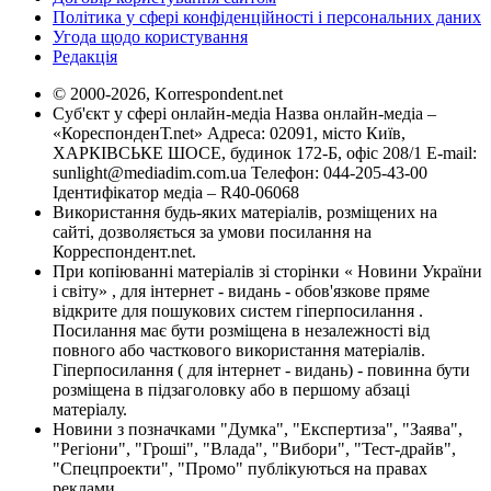
Політика у сфері конфіденційності і персональних даних
Угода щодо користування
Редакція
© 2000-2026, Korrespondent.net
Суб'єкт у сфері онлайн-медіа Назва онлайн-медіа –
«КореспонденТ.net» Адреса: 02091, місто Київ,
ХАРКІВСЬКЕ ШОСЕ, будинок 172-Б, офіс 208/1 E-mail:
sunlight@mediadim.com.ua
Телефон: 044-205-43-00
Ідентифікатор медіа – R40-06068
Використання будь-яких матеріалів, розміщених на
сайті, дозволяється за умови посилання на
Корреспондент.net.
При копіюванні матеріалів зі сторінки « Новини України
і світу» , для інтернет - видань - обов'язкове пряме
відкрите для пошукових систем гіперпосилання .
Посилання має бути розміщена в незалежності від
повного або часткового використання матеріалів.
Гіперпосилання ( для інтернет - видань) - повинна бути
розміщена в підзаголовку або в першому абзаці
матеріалу.
Новини з позначками "Думка", "Експертиза", "Заява",
"Регіони", "Гроші", "Влада", "Вибори", "Тест-драйв",
"Спецпроекти", "Промо" публікуються на правах
реклами.