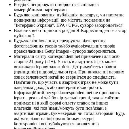
Розділ Спецпроекти створюється спільно з
комерційними партнерами.
Будь яке копіювання, публікація, передрук, чи наступне
поширення інформації, що містить посилання на
"Інтерфакс-Україна", EPA / UPG, суворо забороняється.
Власник веб-сторінки в розділі Я-Корреспондент є автор
публікації.
Будь-яке копіювання, передрук та відтворення
фотографічних творів та/або аудіовізуальних творів
правовласника Getty Images - суворо забороняється.
Матеріали сайту korrespondent.net призначені для осіб
старше 21 року (21+). Участь в азартних іграх може
викликати ігрову залежність. Дотримуйтесь правил
(принципів) відповідальної гри. При виявленні перших
ознак залежності негайно зверніться до спеціаліста.
Пам'ятайте, що участь в азартних іграх не може бути
джерелом доходів або альтернативою роботі.
Інформаційний ресурс korrespondent.net не проводить
ігри на реальні та/або віртуальні гроші, також сайт не
приймає ні в якій формі оплату ставок та інших
платежів, які пов’язані/можуть бути пов’язані з
азартними іграми, букмекерами чи тоталізаторами. Будь-
які матеріали на інформаційному ресурсі
korrespondent.net публікуються виключно в
інформаційних цілях.