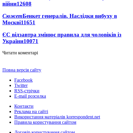
війни
12608
Сюжет
Бенкет генералів. Наслідки вибуху в
Москві
11651
ЄС відзавтра змінює правила для чоловіків із
України
10071
Читати коментарі
Повна версія сайту
Facebook
Twitter
RSS-стрічки
E-mail розсилка
Контакти
Реклама на сайті
Використання матеріалів korrespondent.net
Правила користування сайтом
Договір користування сайтом